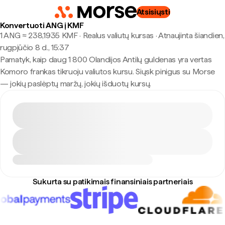
Atsisiųsti
Konvertuoti ANG į KMF
1 ANG ≈ 238,1935 KMF · Realus valiutų kursas
·
Atnaujinta šiandien,
rugpjūčio 8 d., 15:37
Pamatyk, kaip daug 1 800 Olandijos Antilų guldenas yra vertas
Komoro frankas tikruoju valiutos kursu. Siųsk pinigus su Morse
— jokių paslėptų maržų, jokių išduotų kursų.
Sukurta su patikimais finansiniais partneriais