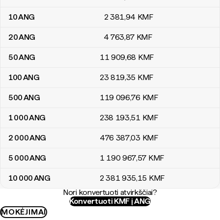
10
ANG
2 381
,94
KMF
20
ANG
4 763
,87
KMF
50
ANG
11 909
,68
KMF
100
ANG
23 819
,35
KMF
500
ANG
119 096
,76
KMF
1 000
ANG
238 193
,51
KMF
2 000
ANG
476 387
,03
KMF
5 000
ANG
1 190 967
,57
KMF
10 000
ANG
2 381 935
,15
KMF
Nori konvertuoti atvirkščiai?
Konvertuoti KMF į ANG
MOKĖJIMAI