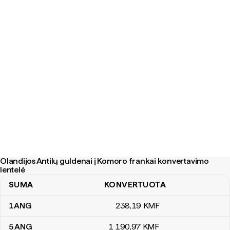
Olandijos Antilų guldenai į Komoro frankai konvertavimo
lentelė
SUMA
KONVERTUOTA
Olandijos Antilų guldenai į Komoro frankai konvertavimo lentelė
1
ANG
238
,19
KMF
5
ANG
1 190
,97
KMF