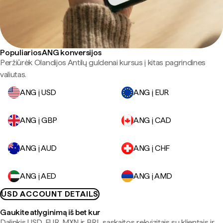
Populiarios ANG konversijos
Peržiūrėk Olandijos Antilų guldenai kursus į kitas pagrindines
valiutas.
ANG į USD
ANG į EUR
ANG į GBP
ANG į CAD
ANG į AUD
ANG į CHF
ANG į AED
ANG į AMD
USD ACCOUNT DETAILS
Gaukite atlyginimą iš bet kur
Dalinkis USD, EUR, MXN ir BRL sąskaitos rekvizitais su klientais ir