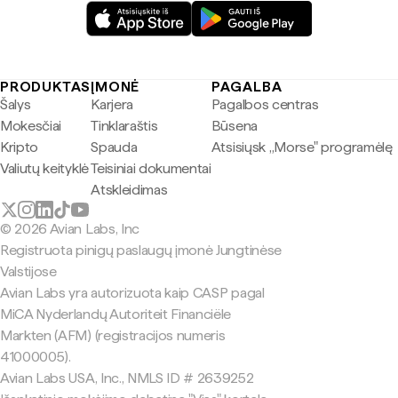
PRODUKTAS
ĮMONĖ
PAGALBA
Šalys
Karjera
Pagalbos centras
Mokesčiai
Tinklaraštis
Būsena
Kripto
Spauda
Atsisiųsk „Morse" programėlę
Valiutų keityklė
Teisiniai dokumentai
Atskleidimas
© 2026 Avian Labs, Inc
Registruota pinigų paslaugų įmonė Jungtinėse
Valstijose
Avian Labs yra autorizuota kaip CASP pagal
MiCA Nyderlandų Autoriteit Financiële
Markten (AFM) (registracijos numeris
41000005).
Avian Labs USA, Inc., NMLS ID # 2639252