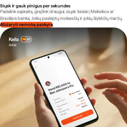
Siųsk ir gauk pinigus per sekundes
Padalink sąskaitą, grąžink draugui, siųsk tiesiai į Meksikos ar
Brazilijos banką. Jokių paslėptų mokesčių ir jokių šlykščių maržų.
Atidaryti nemoką paskyrą