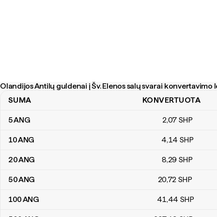
Olandijos Antilų guldenai į Šv. Elenos salų svarai konvertavimo 
SUMA
KONVERTUOTA
Olandijos Antilų guldenai į Šv. Elenos salų svarai konvertavimo lent
5
ANG
2
,07
SHP
10
ANG
4
,14
SHP
20
ANG
8
,29
SHP
50
ANG
20
,72
SHP
100
ANG
41
,44
SHP