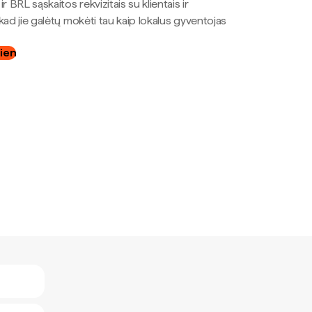
r BRL sąskaitos rekvizitais su klientais ir
kad jie galėtų mokėti tau kaip lokalus gyventojas
dien