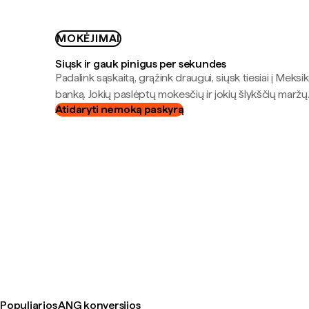
MOKĖJIMAI
Siųsk ir gauk pinigus per sekundes
Padalink sąskaitą, grąžink draugui, siųsk tiesiai į Meksik
banką. Jokių paslėptų mokesčių ir jokių šlykščių maržų
Atidaryti nemoką paskyrą
Populiarios ANG konversijos