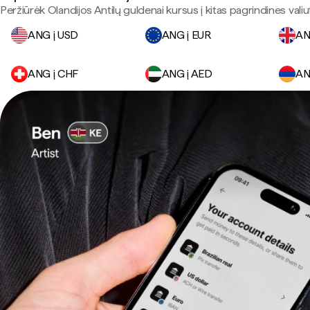
Peržiūrėk Olandijos Antilų guldenai kursus į kitas pagrindines valiu
ANG į USD
ANG į EUR
AN
ANG į CHF
ANG į AED
AN