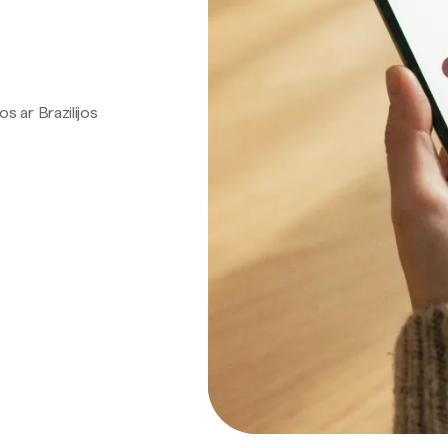
os ar Brazilijos
.