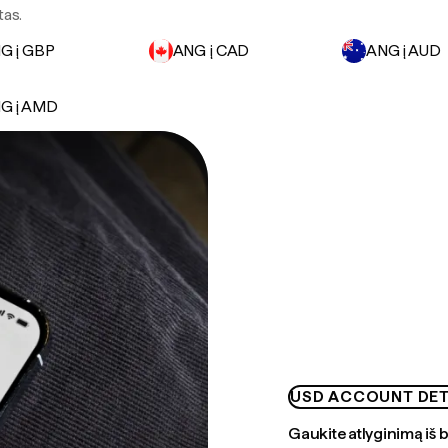
tas.
G į GBP
ANG į CAD
ANG į AUD
G į AMD
USD ACCOUNT DET
Gaukite atlyginimą iš 