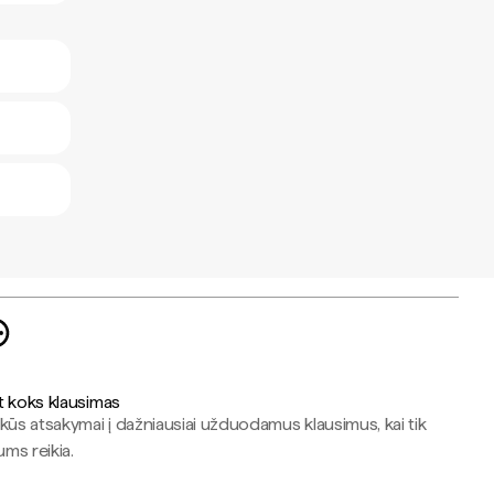
t koks klausimas
kūs atsakymai į dažniausiai užduodamus klausimus, kai tik
jums reikia.