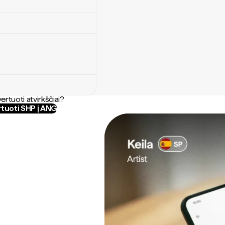
ertuoti atvirkščiai?
tuoti SHP į ANG