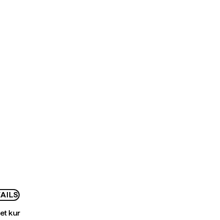
AILS
bet kur