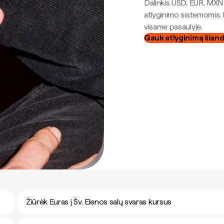
Dalinkis USD, EUR, MXN i
atlyginimo sistemomis, 
visame pasaulyje.
Gauk atlyginimą šian
Žiūrėk Euras į Šv. Elenos salų svaras kursus