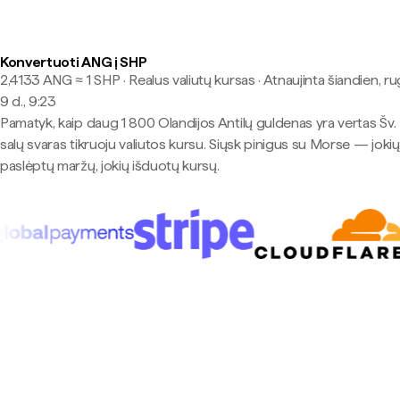
Konvertuoti ANG į SHP
2,4133 ANG ≈ 1 SHP · Realus valiutų kursas
·
Atnaujinta šiandien, r
9 d., 9:23
Pamatyk, kaip daug 1 800 Olandijos Antilų guldenas yra vertas Šv.
salų svaras tikruoju valiutos kursu. Siųsk pinigus su Morse — jokių
paslėptų maržų, jokių išduotų kursų.