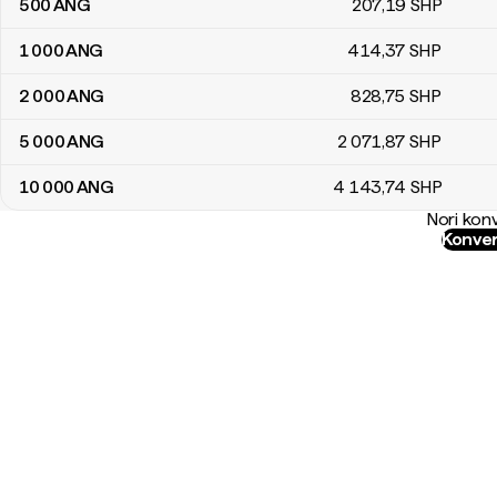
500
ANG
207
,19
SHP
1 000
ANG
414
,37
SHP
2 000
ANG
828
,75
SHP
5 000
ANG
2 071
,87
SHP
10 000
ANG
4 143
,74
SHP
Nori konv
Konver