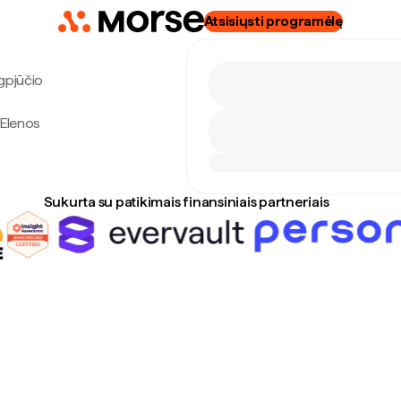
Atsisiųsti programėlę
ugpjūčio
 Elenos
Sukurta su patikimais finansiniais partneriais