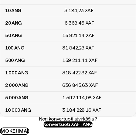
10
ANG
3 184
,23
XAF
20
ANG
6 368
,46
XAF
50
ANG
15 921
,14
XAF
100
ANG
31 842
,28
XAF
500
ANG
159 211
,41
XAF
1 000
ANG
318 422
,82
XAF
2 000
ANG
636 845
,63
XAF
5 000
ANG
1 592 114
,08
XAF
10 000
ANG
3 184 228
,16
XAF
Nori konvertuoti atvirkščiai?
Konvertuoti XAF į ANG
MOKĖJIMAI