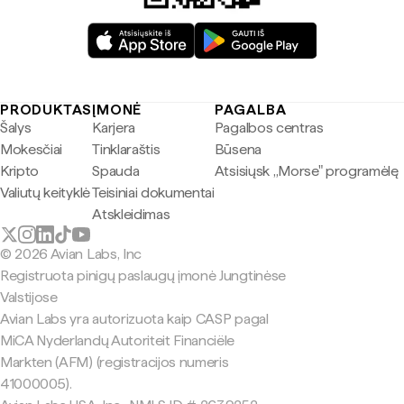
PRODUKTAS
ĮMONĖ
PAGALBA
Šalys
Karjera
Pagalbos centras
Mokesčiai
Tinklaraštis
Būsena
Kripto
Spauda
Atsisiųsk „Morse" programėlę
Valiutų keityklė
Teisiniai dokumentai
Atskleidimas
© 2026 Avian Labs, Inc
Registruota pinigų paslaugų įmonė Jungtinėse
Valstijose
Avian Labs yra autorizuota kaip CASP pagal
MiCA Nyderlandų Autoriteit Financiële
Markten (AFM) (registracijos numeris
41000005).