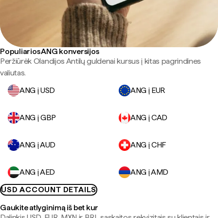
Populiarios ANG konversijos
Peržiūrėk Olandijos Antilų guldenai kursus į kitas pagrindines
valiutas.
ANG į USD
ANG į EUR
ANG į GBP
ANG į CAD
ANG į AUD
ANG į CHF
ANG į AED
ANG į AMD
USD ACCOUNT DETAILS
Gaukite atlyginimą iš bet kur
Dalinkis USD, EUR, MXN ir BRL sąskaitos rekvizitais su klientais ir