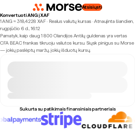
Atsisiųsti
Konvertuoti ANG į XAF
1 ANG ≈ 318,4228 XAF · Realus valiutų kursas
·
Atnaujinta šiandien,
rugpjūčio 6 d., 16:12
Pamatyk, kaip daug 1 800 Olandijos Antilų guldenas yra vertas
CFA BEAC frankas tikruoju valiutos kursu. Siųsk pinigus su Morse
— jokių paslėptų maržų, jokių išduotų kursų.
Sukurta su patikimais finansiniais partneriais