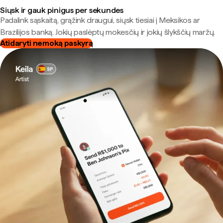
Siųsk ir gauk pinigus per sekundes
Padalink sąskaitą, grąžink draugui, siųsk tiesiai į Meksikos ar
Brazilijos banką. Jokių paslėptų mokesčių ir jokių šlykščių maržų.
Atidaryti nemoką paskyrą