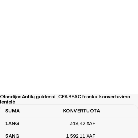
Olandijos Antilų guldenai į CFA BEAC frankai konvertavimo
lentelė
SUMA
KONVERTUOTA
Olandijos Antilų guldenai į CFA BEAC frankai konvertavimo lentelė
1
ANG
318
,42
XAF
5
ANG
1 592
,11
XAF