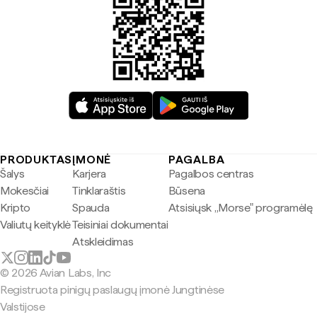
PRODUKTAS
ĮMONĖ
PAGALBA
Šalys
Karjera
Pagalbos centras
Mokesčiai
Tinklaraštis
Būsena
Kripto
Spauda
Atsisiųsk „Morse" programėlę
Valiutų keityklė
Teisiniai dokumentai
Atskleidimas
© 2026 Avian Labs, Inc
Registruota pinigų paslaugų įmonė Jungtinėse
Valstijose