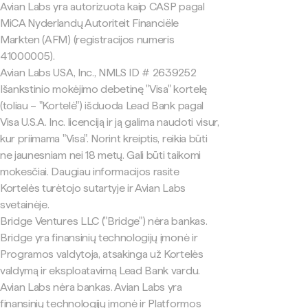
Avian Labs yra autorizuota kaip CASP pagal
MiCA Nyderlandų Autoriteit Financiële
Markten (AFM) (registracijos numeris
41000005).
Avian Labs USA, Inc., NMLS ID # 2639252
Išankstinio mokėjimo debetinę "Visa" kortelę
(toliau – "Kortelė") išduoda Lead Bank pagal
Visa U.S.A. Inc. licenciją ir ją galima naudoti visur,
kur priimama "Visa". Norint kreiptis, reikia būti
ne jaunesniam nei 18 metų. Gali būti taikomi
mokesčiai. Daugiau informacijos rasite
Kortelės turėtojo sutartyje ir Avian Labs
svetainėje.
Bridge Ventures LLC ("Bridge") nėra bankas.
Bridge yra finansinių technologijų įmonė ir
Programos valdytoja, atsakinga už Kortelės
valdymą ir eksploatavimą Lead Bank vardu.
Avian Labs nėra bankas. Avian Labs yra
finansinių technologijų įmonė ir Platformos