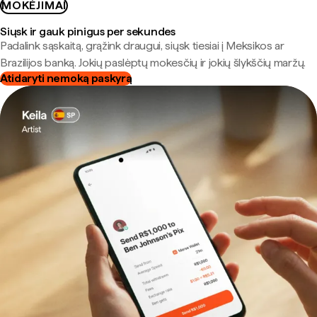
MOKĖJIMAI
Siųsk ir gauk pinigus per sekundes
Padalink sąskaitą, grąžink draugui, siųsk tiesiai į Meksikos ar
Brazilijos banką. Jokių paslėptų mokesčių ir jokių šlykščių maržų.
Atidaryti nemoką paskyrą