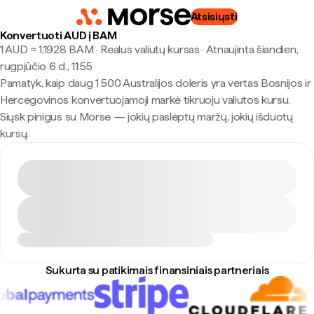
Atsisiųsti
Konvertuoti AUD į BAM
1 AUD ≈ 1,1928 BAM · Realus valiutų kursas
·
Atnaujinta šiandien,
rugpjūčio 6 d., 11:55
Pamatyk, kaip daug 1 500 Australijos doleris yra vertas Bosnijos ir
Hercegovinos konvertuojamoji markė tikruoju valiutos kursu.
Siųsk pinigus su Morse — jokių paslėptų maržų, jokių išduotų
kursų.
Sukurta su patikimais finansiniais partneriais