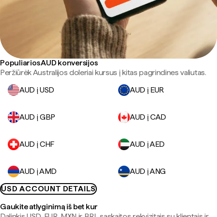
Populiarios AUD konversijos
Peržiūrėk Australijos doleriai kursus į kitas pagrindines valiutas.
AUD į USD
AUD į EUR
AUD į GBP
AUD į CAD
AUD į CHF
AUD į AED
AUD į AMD
AUD į ANG
USD ACCOUNT DETAILS
Gaukite atlyginimą iš bet kur
Dalinkis USD, EUR, MXN ir BRL sąskaitos rekvizitais su klientais ir