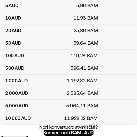
5
AUD
5
,96
BAM
10
AUD
11
,93
BAM
20
AUD
23
,86
BAM
50
AUD
59
,64
BAM
100
AUD
119
,28
BAM
500
AUD
596
,41
BAM
1 000
AUD
1 192
,82
BAM
2 000
AUD
2 385
,64
BAM
5 000
AUD
5 964
,11
BAM
10 000
AUD
11 928
,22
BAM
Nori konvertuoti atvirkščiai?
Konvertuoti BAM į AUD