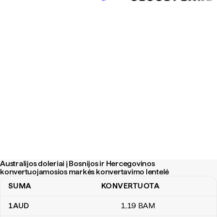
Australijos doleriai į Bosnijos ir Hercegovinos
konvertuojamosios markės konvertavimo lentelė
SUMA
KONVERTUOTA
Australijos doleriai į Bosnijos ir Hercegovinos konvertuojamosio
1
AUD
1
,19
BAM