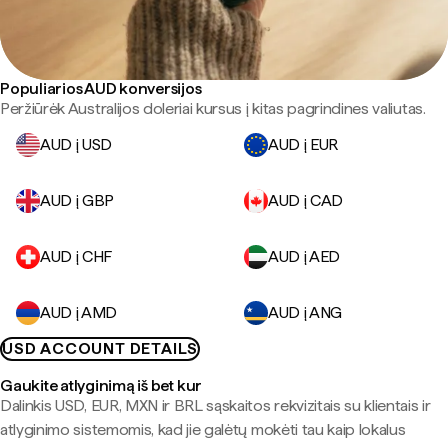
Populiarios AUD konversijos
Peržiūrėk Australijos doleriai kursus į kitas pagrindines valiutas.
AUD į USD
AUD į EUR
AUD į GBP
AUD į CAD
AUD į CHF
AUD į AED
AUD į AMD
AUD į ANG
USD ACCOUNT DETAILS
Gaukite atlyginimą iš bet kur
Dalinkis USD, EUR, MXN ir BRL sąskaitos rekvizitais su klientais ir
atlyginimo sistemomis, kad jie galėtų mokėti tau kaip lokalus