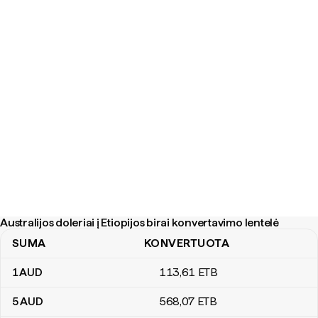
Australijos doleriai į Etiopijos birai konvertavimo lentelė
SUMA
KONVERTUOTA
Australijos doleriai į Etiopijos birai konvertavimo lentelė
1
AUD
113
,61
ETB
5
AUD
568
,07
ETB