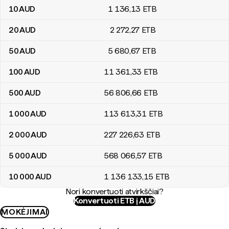
10
AUD
1 136
,13
ETB
20
AUD
2 272
,27
ETB
50
AUD
5 680
,67
ETB
100
AUD
11 361
,33
ETB
500
AUD
56 806
,66
ETB
1 000
AUD
113 613
,31
ETB
2 000
AUD
227 226
,63
ETB
5 000
AUD
568 066
,57
ETB
10 000
AUD
1 136 133
,15
ETB
Nori konvertuoti atvirkščiai?
Konvertuoti ETB į AUD
MOKĖJIMAI