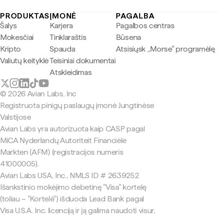
PRODUKTAS
ĮMONĖ
PAGALBA
Šalys
Karjera
Pagalbos centras
Mokesčiai
Tinklaraštis
Būsena
Kripto
Spauda
Atsisiųsk „Morse" programėlę
Valiutų keityklė
Teisiniai dokumentai
Atskleidimas
© 2026 Avian Labs, Inc
Registruota pinigų paslaugų įmonė Jungtinėse
Valstijose
Avian Labs yra autorizuota kaip CASP pagal
MiCA Nyderlandų Autoriteit Financiële
Markten (AFM) (registracijos numeris
41000005).
Avian Labs USA, Inc., NMLS ID # 2639252
Išankstinio mokėjimo debetinę "Visa" kortelę
(toliau – "Kortelė") išduoda Lead Bank pagal
Visa U.S.A. Inc. licenciją ir ją galima naudoti visur,