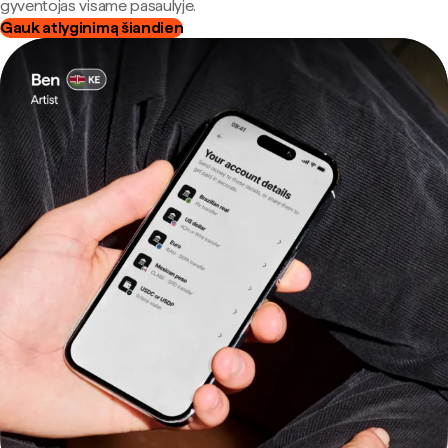
gyventojas visame pasaulyje.
Gauk atlyginimą šiandien