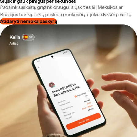
Siųsk ir gauk pinigus per sekundes
Padalink sąskaitą, grąžink draugui, siųsk tiesiai į Meksikos ar
Brazilijos banką. Jokių paslėptų mokesčių ir jokių šlykščių maržų.
Atidaryti nemoką paskyrą