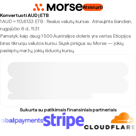
Atsisiųsti
Konvertuoti AUD į ETB
1 AUD ≈ 113,6133 ETB · Realus valiutų kursas
·
Atnaujinta šiandien,
rugpjūčio 6 d., 11:31
Pamatyk, kaip daug 1 500 Australijos doleris yra vertas Etiopijos
biras tikruoju valiutos kursu. Siųsk pinigus su Morse — jokių
paslėptų maržų, jokių išduotų kursų.
Sukurta su patikimais finansiniais partneriais