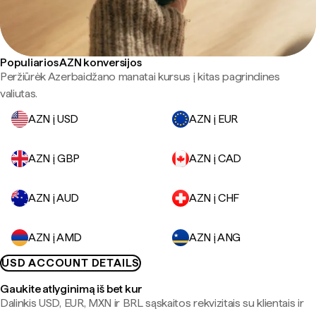
Populiarios AZN konversijos
Peržiūrėk Azerbaidžano manatai kursus į kitas pagrindines
valiutas.
AZN į USD
AZN į EUR
AZN į GBP
AZN į CAD
AZN į AUD
AZN į CHF
AZN į AMD
AZN į ANG
USD ACCOUNT DETAILS
Gaukite atlyginimą iš bet kur
Dalinkis USD, EUR, MXN ir BRL sąskaitos rekvizitais su klientais ir