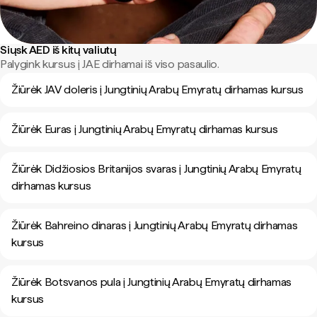
Siųsk AED iš kitų valiutų
Palygink kursus į JAE dirhamai iš viso pasaulio.
Žiūrėk JAV doleris į Jungtinių Arabų Emyratų dirhamas kursus
Žiūrėk Euras į Jungtinių Arabų Emyratų dirhamas kursus
Žiūrėk Didžiosios Britanijos svaras į Jungtinių Arabų Emyratų
dirhamas kursus
Žiūrėk Bahreino dinaras į Jungtinių Arabų Emyratų dirhamas
kursus
Žiūrėk Botsvanos pula į Jungtinių Arabų Emyratų dirhamas
kursus