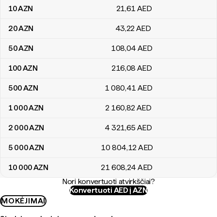
10
AZN
21
,61
AED
20
AZN
43
,22
AED
50
AZN
108
,04
AED
100
AZN
216
,08
AED
500
AZN
1 080
,41
AED
1 000
AZN
2 160
,82
AED
2 000
AZN
4 321
,65
AED
5 000
AZN
10 804
,12
AED
10 000
AZN
21 608
,24
AED
Nori konvertuoti atvirkščiai?
Konvertuoti AED į AZN
MOKĖJIMAI