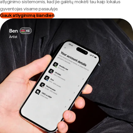
atlyginimo sistemomis, kad jie galėtų mokėti tau kaip lokalus
gyventojas visame pasaulyje.
Gauk atlyginimą šiandien