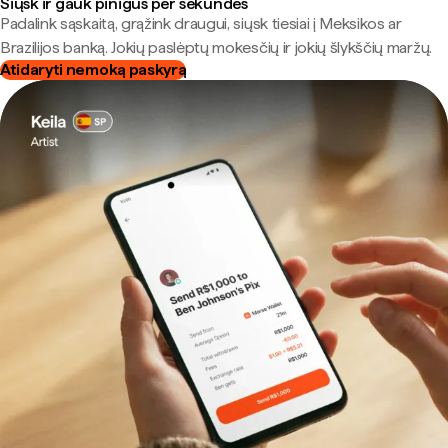
Siųsk ir gauk pinigus per sekundes
Padalink sąskaitą, grąžink draugui, siųsk tiesiai į Meksikos ar
Brazilijos banką. Jokių paslėptų mokesčių ir jokių šlykščių maržų.
Atidaryti nemoką paskyrą