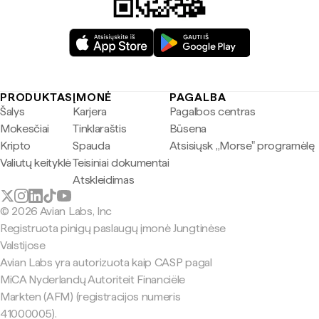
PRODUKTAS
ĮMONĖ
PAGALBA
Šalys
Karjera
Pagalbos centras
Mokesčiai
Tinklaraštis
Būsena
Kripto
Spauda
Atsisiųsk „Morse" programėlę
Valiutų keityklė
Teisiniai dokumentai
Atskleidimas
© 2026 Avian Labs, Inc
Registruota pinigų paslaugų įmonė Jungtinėse
Valstijose
Avian Labs yra autorizuota kaip CASP pagal
MiCA Nyderlandų Autoriteit Financiële
Markten (AFM) (registracijos numeris
41000005).