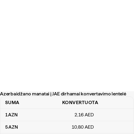
Azerbaidžano manatai į JAE dirhamai konvertavimo lentelė
SUMA
KONVERTUOTA
Azerbaidžano manatai į JAE dirhamai konvertavimo lentelė
1
AZN
2
,16
AED
5
AZN
10
,80
AED