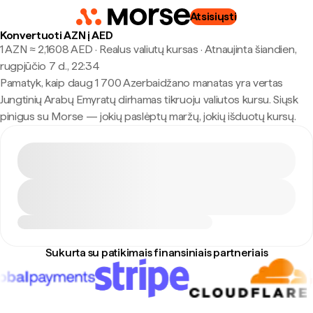
Atsisiųsti
Konvertuoti AZN į AED
1 AZN ≈ 2,1608 AED · Realus valiutų kursas
·
Atnaujinta šiandien,
rugpjūčio 7 d., 22:34
Pamatyk, kaip daug 1 700 Azerbaidžano manatas yra vertas
Jungtinių Arabų Emyratų dirhamas tikruoju valiutos kursu. Siųsk
pinigus su Morse — jokių paslėptų maržų, jokių išduotų kursų.
Sukurta su patikimais finansiniais partneriais