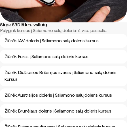
Siųsk SBD iš kitų valiutų
Palygink kursus į Saliamono salų doleriai iš viso pasaulio.
Žiūrėk JAV doleris į Saliamono salų doleris kursus
Žiūrėk Euras į Saliamono salų doleris kursus
Žiūrėk Didžiosios Britanijos svaras į Saliamono salų doleris
kursus
Žiūrėk Australijos doleris į Saliamono salų doleris kursus
Žiūrėk Brunėjaus doleris į Saliamono salų doleris kursus
Žiūrėk Butano ngultrumas į Saliamono salų doleris kursus