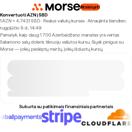
Atsisiųsti
Konvertuoti AZN į SBD
1 AZN ≈ 4,7431 SBD · Realus valiutų kursas
·
Atnaujinta šiandien,
rugpjūčio 8 d., 14:49
Pamatyk, kaip daug 1 700 Azerbaidžano manatas yra vertas
Saliamono salų doleris tikruoju valiutos kursu. Siųsk pinigus su
Morse — jokių paslėptų maržų, jokių išduotų kursų.
Sukurta su patikimais finansiniais partneriais