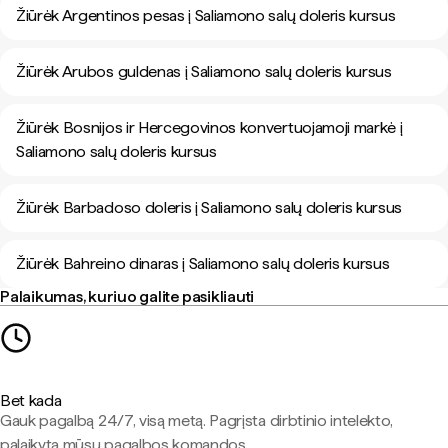
Žiūrėk Argentinos pesas į Saliamono salų doleris kursus
Žiūrėk Arubos guldenas į Saliamono salų doleris kursus
Žiūrėk Bosnijos ir Hercegovinos konvertuojamoji markė į
Saliamono salų doleris kursus
Žiūrėk Barbadoso doleris į Saliamono salų doleris kursus
Žiūrėk Bahreino dinaras į Saliamono salų doleris kursus
Palaikumas, kuriuo galite pasikliauti
Bet kada
Gauk pagalbą 24/7, visą metą. Pagrįsta dirbtinio intelekto,
palaikyta mūsų pagalbos komandos.