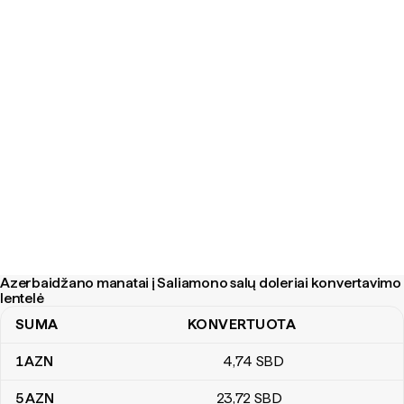
Azerbaidžano manatai į Saliamono salų doleriai konvertavimo
lentelė
SUMA
KONVERTUOTA
Azerbaidžano manatai į Saliamono salų doleriai konvertavimo lent
1
AZN
4
,74
SBD
5
AZN
23
,72
SBD