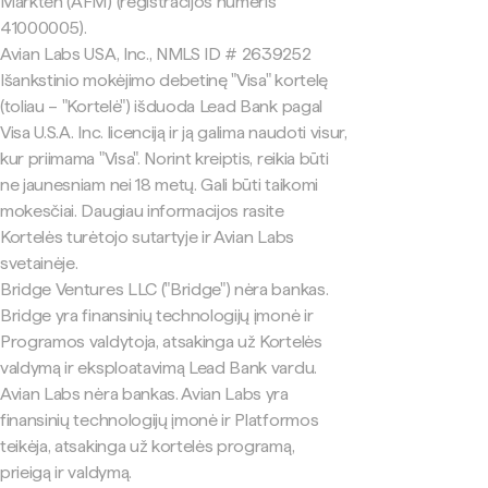
Markten (AFM) (registracijos numeris
41000005).
Avian Labs USA, Inc., NMLS ID # 2639252
Išankstinio mokėjimo debetinę "Visa" kortelę
(toliau – "Kortelė") išduoda Lead Bank pagal
Visa U.S.A. Inc. licenciją ir ją galima naudoti visur,
kur priimama "Visa". Norint kreiptis, reikia būti
ne jaunesniam nei 18 metų. Gali būti taikomi
mokesčiai. Daugiau informacijos rasite
Kortelės turėtojo sutartyje ir Avian Labs
svetainėje.
Bridge Ventures LLC ("Bridge") nėra bankas.
Bridge yra finansinių technologijų įmonė ir
Programos valdytoja, atsakinga už Kortelės
valdymą ir eksploatavimą Lead Bank vardu.
Avian Labs nėra bankas. Avian Labs yra
finansinių technologijų įmonė ir Platformos
teikėja, atsakinga už kortelės programą,
prieigą ir valdymą.