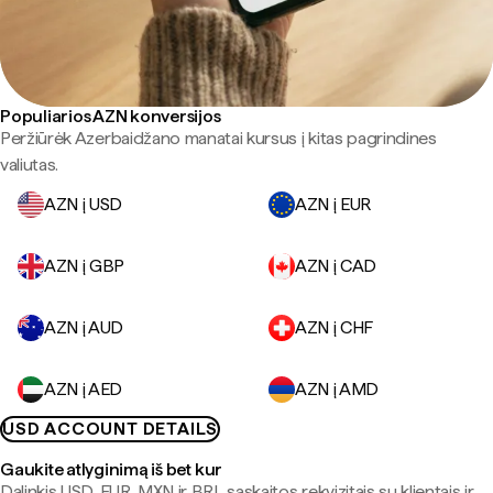
Populiarios AZN konversijos
Peržiūrėk Azerbaidžano manatai kursus į kitas pagrindines
valiutas.
AZN į USD
AZN į EUR
AZN į GBP
AZN į CAD
AZN į AUD
AZN į CHF
AZN į AED
AZN į AMD
USD ACCOUNT DETAILS
Gaukite atlyginimą iš bet kur
Dalinkis USD, EUR, MXN ir BRL sąskaitos rekvizitais su klientais ir