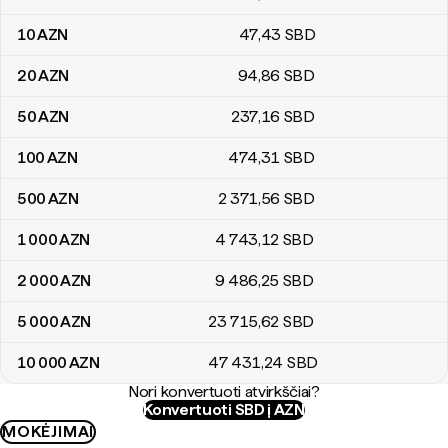
10
AZN
47
,43
SBD
20
AZN
94
,86
SBD
50
AZN
237
,16
SBD
100
AZN
474
,31
SBD
500
AZN
2 371
,56
SBD
1 000
AZN
4 743
,12
SBD
2 000
AZN
9 486
,25
SBD
5 000
AZN
23 715
,62
SBD
10 000
AZN
47 431
,24
SBD
Nori konvertuoti atvirkščiai?
Konvertuoti SBD į AZN
MOKĖJIMAI