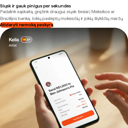
Siųsk ir gauk pinigus per sekundes
Padalink sąskaitą, grąžink draugui, siųsk tiesiai į Meksikos ar
Brazilijos banką. Jokių paslėptų mokesčių ir jokių šlykščių maržų.
Atidaryti nemoką paskyrą