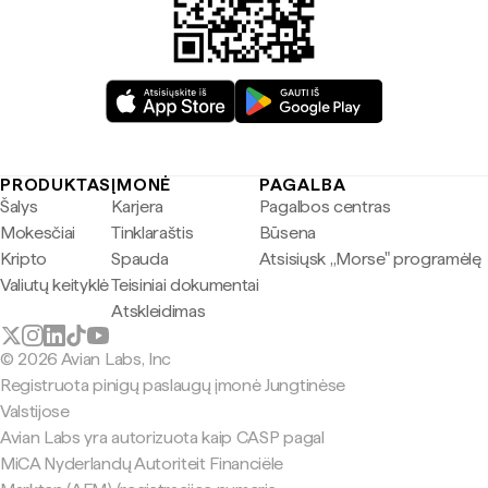
PRODUKTAS
ĮMONĖ
PAGALBA
Šalys
Karjera
Pagalbos centras
Mokesčiai
Tinklaraštis
Būsena
Kripto
Spauda
Atsisiųsk „Morse" programėlę
Valiutų keityklė
Teisiniai dokumentai
Atskleidimas
© 2026 Avian Labs, Inc
Registruota pinigų paslaugų įmonė Jungtinėse
Valstijose
Avian Labs yra autorizuota kaip CASP pagal
MiCA Nyderlandų Autoriteit Financiële