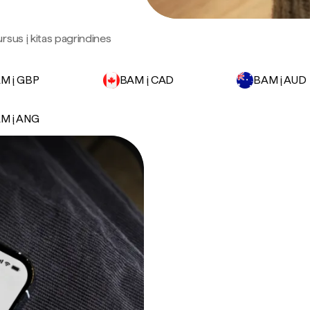
sus į kitas pagrindines
M į GBP
BAM į CAD
BAM į AUD
M į ANG