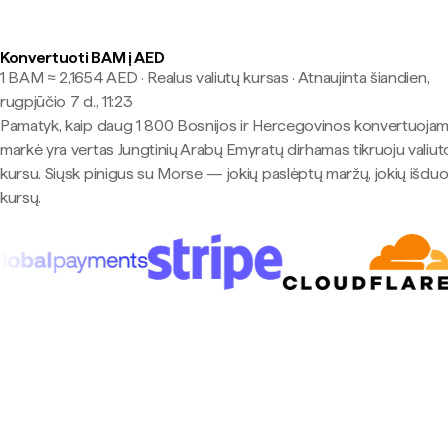
Konvertuoti BAM į AED
1 BAM ≈ 2,1654 AED · Realus valiutų kursas
·
Atnaujinta šiandien,
rugpjūčio 7 d., 11:23
Pamatyk, kaip daug 1 800 Bosnijos ir Hercegovinos konvertuojam
markė yra vertas Jungtinių Arabų Emyratų dirhamas tikruoju valiut
kursu. Siųsk pinigus su Morse — jokių paslėptų maržų, jokių išdu
kursų.