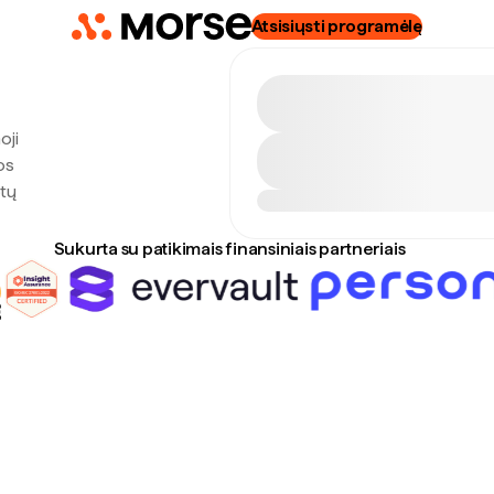
Atsisiųsti programėlę
oji
os
otų
Sukurta su patikimais finansiniais partneriais