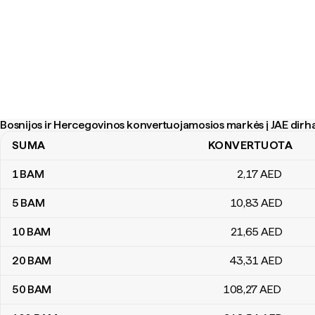
Bosnijos ir Hercegovinos konvertuojamosios markės į JAE dirh
SUMA
KONVERTUOTA
Bosnijos ir Hercegovinos konvertuojamosios markės į JAE dirham
1
BAM
2
,17
AED
5
BAM
10
,83
AED
10
BAM
21
,65
AED
20
BAM
43
,31
AED
50
BAM
108
,27
AED