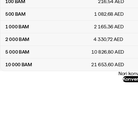
100
BAM
216
,54
AED
500
BAM
1 082
,68
AED
1 000
BAM
2 165
,36
AED
2 000
BAM
4 330
,72
AED
5 000
BAM
10 826
,80
AED
10 000
BAM
21 653
,60
AED
Nori konv
Konver