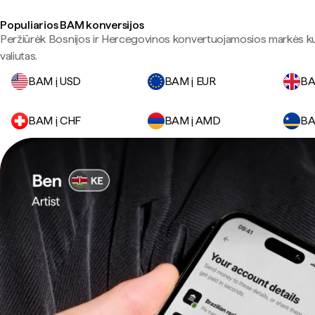
Populiarios BAM konversijos
Peržiūrėk Bosnijos ir Hercegovinos konvertuojamosios markės kur
valiutas.
BAM į USD
BAM į EUR
BA
BAM į CHF
BAM į AMD
BA