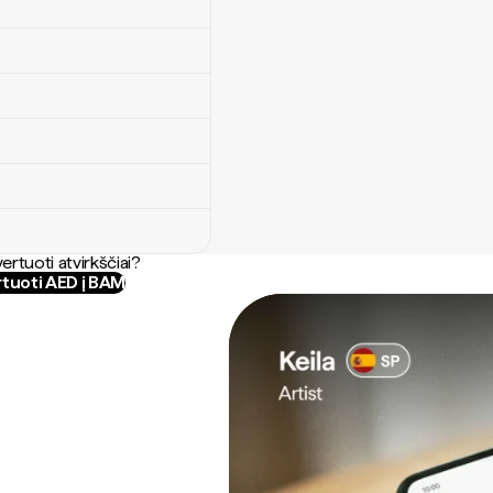
ertuoti atvirkščiai?
tuoti AED į BAM