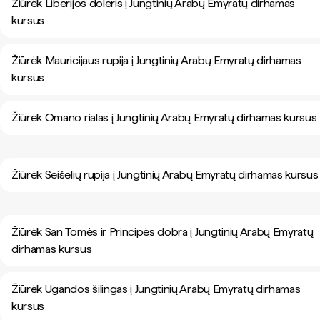
Žiūrėk Liberijos doleris į Jungtinių Arabų Emyratų dirhamas
kursus
Žiūrėk Mauricijaus rupija į Jungtinių Arabų Emyratų dirhamas
kursus
Žiūrėk Omano rialas į Jungtinių Arabų Emyratų dirhamas kursus
Žiūrėk Seišelių rupija į Jungtinių Arabų Emyratų dirhamas kursus
Žiūrėk San Tomės ir Principės dobra į Jungtinių Arabų Emyratų
dirhamas kursus
Žiūrėk Ugandos šilingas į Jungtinių Arabų Emyratų dirhamas
kursus