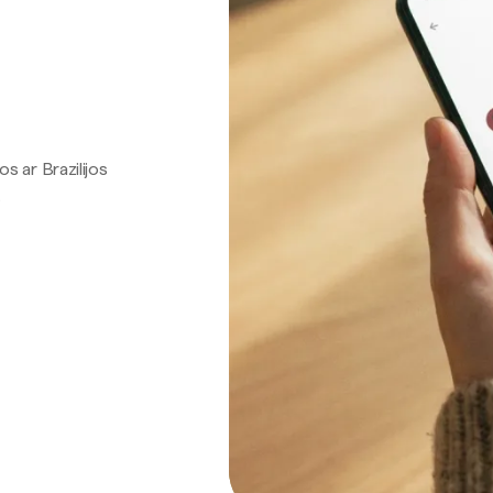
os ar Brazilijos
.