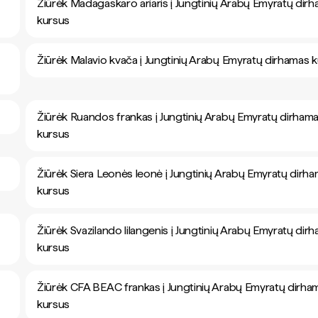
Žiūrėk Madagaskaro ariaris į Jungtinių Arabų Emyratų dir
kursus
Žiūrėk Malavio kvača į Jungtinių Arabų Emyratų dirhamas 
Žiūrėk Ruandos frankas į Jungtinių Arabų Emyratų dirham
kursus
Žiūrėk Siera Leonės leonė į Jungtinių Arabų Emyratų dirh
kursus
Žiūrėk Svazilando lilangenis į Jungtinių Arabų Emyratų dir
kursus
Žiūrėk CFA BEAC frankas į Jungtinių Arabų Emyratų dirha
kursus