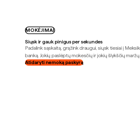
MOKĖJIMAI
Siųsk ir gauk pinigus per sekundes
Padalink sąskaitą, grąžink draugui, siųsk tiesiai į Meksik
banką. Jokių paslėptų mokesčių ir jokių šlykščių maržų
Atidaryti nemoką paskyrą