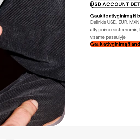
USD ACCOUNT DET
Gaukite atlyginimą iš 
Dalinkis USD, EUR, MXN i
atlyginimo sistemomis, 
visame pasaulyje.
Gauk atlyginimą šian