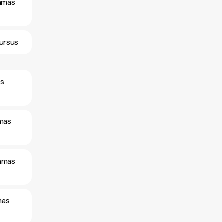
hamas
kursus
as
amas
hamas
mas