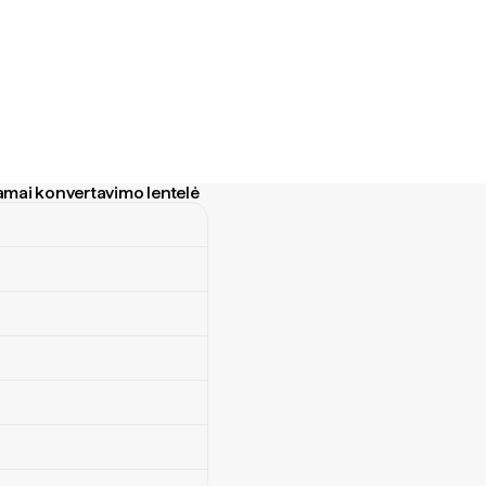
amai konvertavimo lentelė
ai konvertavimo lentelė