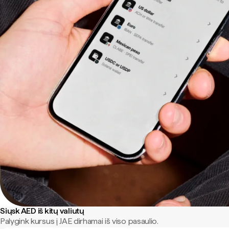
Siųsk AED iš kitų valiutų
Palygink kursus į JAE dirhamai iš viso pasaulio.