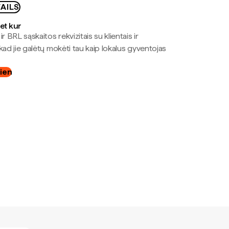
AILS
bet kur
r BRL sąskaitos rekvizitais su klientais ir
kad jie galėtų mokėti tau kaip lokalus gyventojas
dien