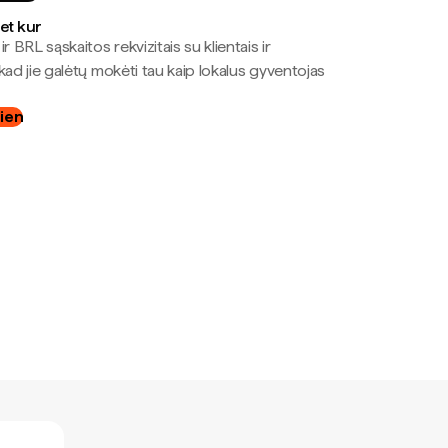
bet kur
r BRL sąskaitos rekvizitais su klientais ir
kad jie galėtų mokėti tau kaip lokalus gyventojas
dien