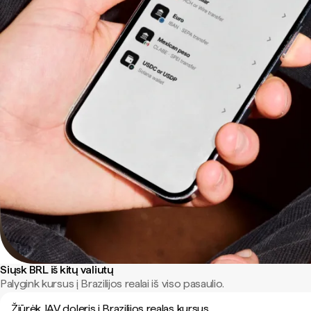
Siųsk BRL iš kitų valiutų
Palygink kursus į Brazilijos realai iš viso pasaulio.
Žiūrėk JAV doleris į Brazilijos realas kursus