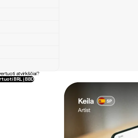
ertuoti atvirkščiai?
tuoti BRL į BBD