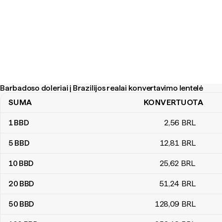
Barbadoso doleriai į Brazilijos realai konvertavimo lentelė
SUMA
KONVERTUOTA
Barbadoso doleriai į Brazilijos realai konvertavimo lentelė
1
BBD
2
,56
BRL
5
BBD
12
,81
BRL
10
BBD
25
,62
BRL
20
BBD
51
,24
BRL
50
BBD
128
,09
BRL