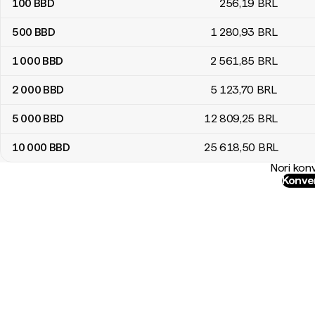
100
BBD
256
,19
BRL
500
BBD
1 280
,93
BRL
1 000
BBD
2 561
,85
BRL
2 000
BBD
5 123
,70
BRL
5 000
BBD
12 809
,25
BRL
10 000
BBD
25 618
,50
BRL
Nori konv
Konver