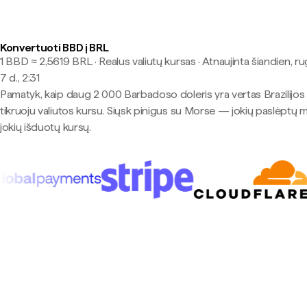
Konvertuoti BBD į BRL
1 BBD ≈ 2,5619 BRL · Realus valiutų kursas
·
Atnaujinta šiandien, r
7 d., 2:31
Pamatyk, kaip daug 2 000 Barbadoso doleris yra vertas Brazilijos 
tikruoju valiutos kursu. Siųsk pinigus su Morse — jokių paslėptų 
jokių išduotų kursų.