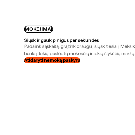
MOKĖJIMAI
Siųsk ir gauk pinigus per sekundes
Padalink sąskaitą, grąžink draugui, siųsk tiesiai į Meksik
banką. Jokių paslėptų mokesčių ir jokių šlykščių maržų
Atidaryti nemoką paskyrą