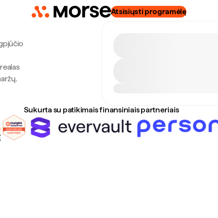
Atsisiųsti programėlę
ugpjūčio
realas
maržų,
Sukurta su patikimais finansiniais partneriais