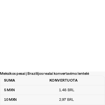
Meksikos pesai į Brazilijos realai konvertavimo lentelė
SUMA
KONVERTUOTA
Meksikos pesai į Brazilijos realai konvertavimo lentelė
5
MXN
1
,48
BRL
10
MXN
2
,97
BRL