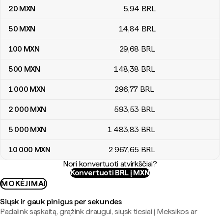
20
MXN
5
,94
BRL
50
MXN
14
,84
BRL
100
MXN
29
,68
BRL
500
MXN
148
,38
BRL
1 000
MXN
296
,77
BRL
2 000
MXN
593
,53
BRL
5 000
MXN
1 483
,83
BRL
10 000
MXN
2 967
,65
BRL
Nori konvertuoti atvirkščiai?
Konvertuoti BRL į MXN
MOKĖJIMAI
Siųsk ir gauk pinigus per sekundes
Padalink sąskaitą, grąžink draugui, siųsk tiesiai į Meksikos ar