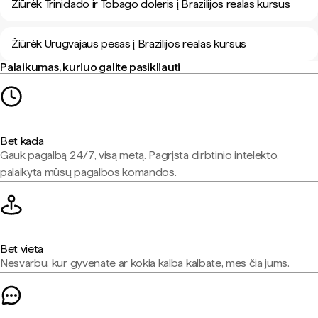
Žiūrėk Trinidado ir Tobago doleris į Brazilijos realas kursus
Žiūrėk Urugvajaus pesas į Brazilijos realas kursus
Palaikumas, kuriuo galite pasikliauti
Bet kada
Gauk pagalbą 24/7, visą metą. Pagrįsta dirbtinio intelekto,
palaikyta mūsų pagalbos komandos.
Bet vieta
Nesvarbu, kur gyvenate ar kokia kalba kalbate, mes čia jums.