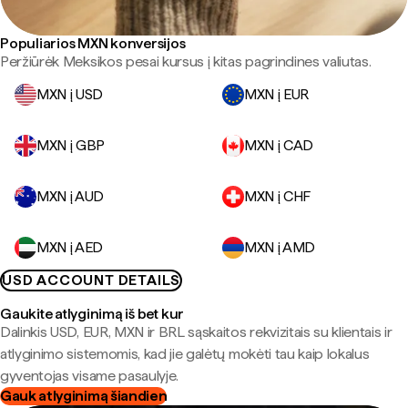
Populiarios MXN konversijos
Peržiūrėk Meksikos pesai kursus į kitas pagrindines valiutas.
MXN į USD
MXN į EUR
MXN į GBP
MXN į CAD
MXN į AUD
MXN į CHF
MXN į AED
MXN į AMD
USD ACCOUNT DETAILS
Gaukite atlyginimą iš bet kur
Dalinkis USD, EUR, MXN ir BRL sąskaitos rekvizitais su klientais ir
atlyginimo sistemomis, kad jie galėtų mokėti tau kaip lokalus
gyventojas visame pasaulyje.
Gauk atlyginimą šiandien