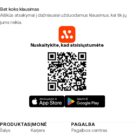
Bet koks klausimas
Aiškūs atsakymai į dažniausiai užduodamus klausimus, kai tik jų
jums reikia.
Nuskaitykite, kad atsisiųstumėte
PRODUKTAS
ĮMONĖ
PAGALBA
Šalys
Karjera
Pagalbos centras