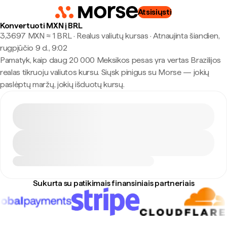
Atsisiųsti
Konvertuoti MXN į BRL
3,3697 MXN ≈ 1 BRL · Realus valiutų kursas
·
Atnaujinta šiandien,
rugpjūčio 9 d., 9:02
Pamatyk, kaip daug 20 000 Meksikos pesas yra vertas Brazilijos
realas tikruoju valiutos kursu. Siųsk pinigus su Morse — jokių
paslėptų maržų, jokių išduotų kursų.
Sukurta su patikimais finansiniais partneriais