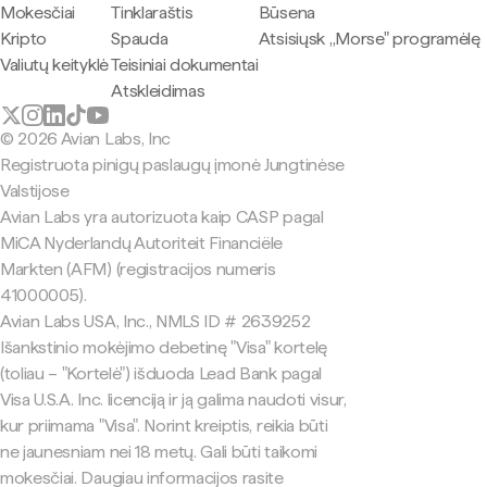
Mokesčiai
Tinklaraštis
Būsena
Kripto
Spauda
Atsisiųsk „Morse" programėlę
Valiutų keityklė
Teisiniai dokumentai
Atskleidimas
© 2026 Avian Labs, Inc
Registruota pinigų paslaugų įmonė Jungtinėse
Valstijose
Avian Labs yra autorizuota kaip CASP pagal
MiCA Nyderlandų Autoriteit Financiële
Markten (AFM) (registracijos numeris
41000005).
Avian Labs USA, Inc., NMLS ID # 2639252
Išankstinio mokėjimo debetinę "Visa" kortelę
(toliau – "Kortelė") išduoda Lead Bank pagal
Visa U.S.A. Inc. licenciją ir ją galima naudoti visur,
kur priimama "Visa". Norint kreiptis, reikia būti
ne jaunesniam nei 18 metų. Gali būti taikomi
mokesčiai. Daugiau informacijos rasite