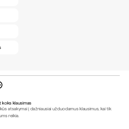
s
t koks klausimas
kūs atsakymai į dažniausiai užduodamus klausimus, kai tik
jums reikia.