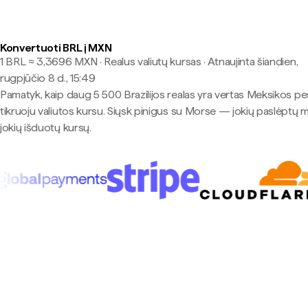
Konvertuoti BRL į MXN
1 BRL ≈ 3,3696 MXN · Realus valiutų kursas
·
Atnaujinta šiandien,
rugpjūčio 8 d., 15:49
Pamatyk, kaip daug 5 500 Brazilijos realas yra vertas Meksikos p
tikruoju valiutos kursu. Siųsk pinigus su Morse — jokių paslėptų 
jokių išduotų kursų.