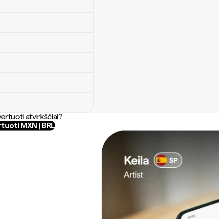
ertuoti atvirkščiai?
tuoti MXN į BRL