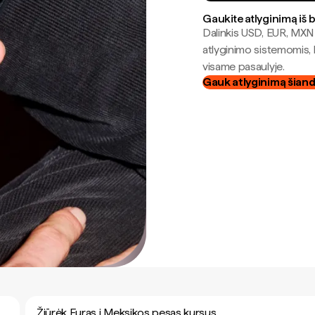
Gaukite atlyginimą iš 
Dalinkis USD, EUR, MXN i
atlyginimo sistemomis, 
visame pasaulyje.
Gauk atlyginimą šian
Žiūrėk Euras į Meksikos pesas kursus