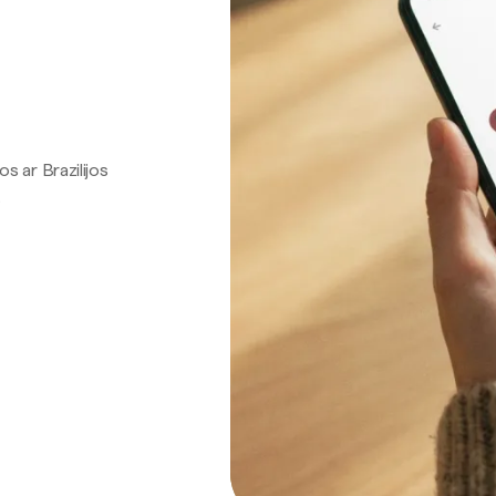
os ar Brazilijos
.