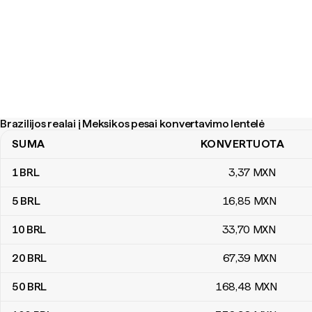
Brazilijos realai į Meksikos pesai konvertavimo lentelė
SUMA
KONVERTUOTA
Brazilijos realai į Meksikos pesai konvertavimo lentelė
1
BRL
3
,37
MXN
5
BRL
16
,85
MXN
10
BRL
33
,70
MXN
20
BRL
67
,39
MXN
50
BRL
168
,48
MXN