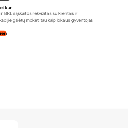
bet kur
r BRL sąskaitos rekvizitais su klientais ir
kad jie galėtų mokėti tau kaip lokalus gyventojas
dien