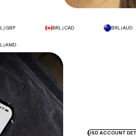
L į GBP
BRL į CAD
BRL į AUD
L į AMD
USD ACCOUNT DET