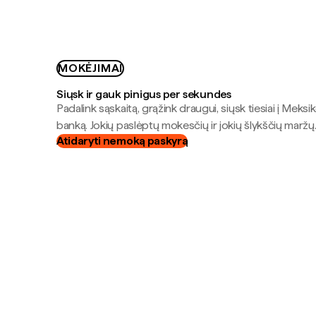
MOKĖJIMAI
Siųsk ir gauk pinigus per sekundes
Padalink sąskaitą, grąžink draugui, siųsk tiesiai į Meksik
banką. Jokių paslėptų mokesčių ir jokių šlykščių maržų
Atidaryti nemoką paskyrą