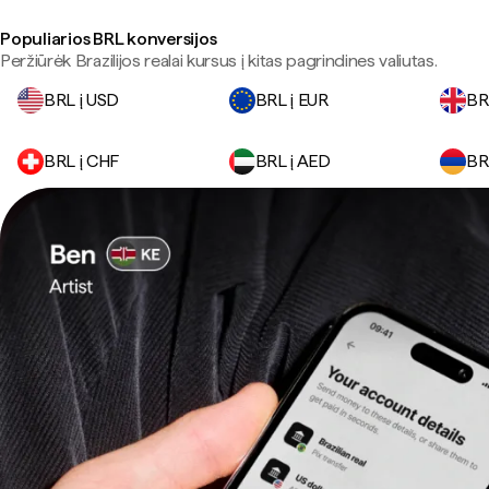
Populiarios BRL konversijos
Peržiūrėk Brazilijos realai kursus į kitas pagrindines valiutas.
BRL į USD
BRL į EUR
BR
BRL į CHF
BRL į AED
BR