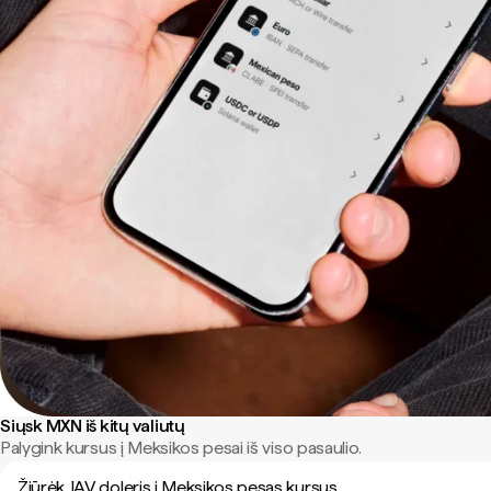
Siųsk MXN iš kitų valiutų
Palygink kursus į Meksikos pesai iš viso pasaulio.
Žiūrėk JAV doleris į Meksikos pesas kursus