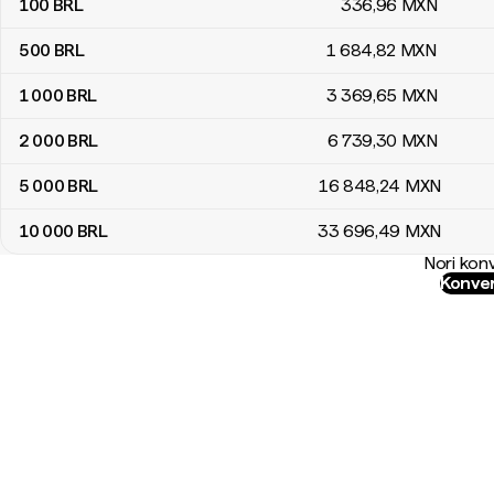
100
BRL
336
,96
MXN
500
BRL
1 684
,82
MXN
1 000
BRL
3 369
,65
MXN
2 000
BRL
6 739
,30
MXN
5 000
BRL
16 848
,24
MXN
10 000
BRL
33 696
,49
MXN
Nori konv
Konver