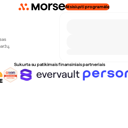
Atsisiųsti programėlę
esas
maržų,
Sukurta su patikimais finansiniais partneriais