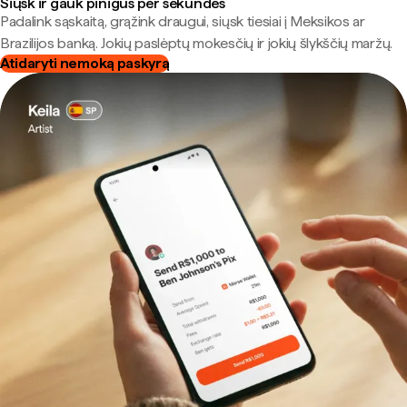
Siųsk ir gauk pinigus per sekundes
Padalink sąskaitą, grąžink draugui, siųsk tiesiai į Meksikos ar
Brazilijos banką. Jokių paslėptų mokesčių ir jokių šlykščių maržų.
Atidaryti nemoką paskyrą