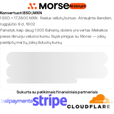
Atsisiųsti
Konvertuoti BSD į MXN
1 BSD ≈ 17,3800 MXN · Realus valiutų kursas
·
Atnaujinta šiandien,
rugpjūčio 9 d., 16:02
Pamatyk, kaip daug 1 000 Bahamų doleris yra vertas Meksikos
pesas tikruoju valiutos kursu. Siųsk pinigus su Morse — jokių
paslėptų maržų, jokių išduotų kursų.
Sukurta su patikimais finansiniais partneriais