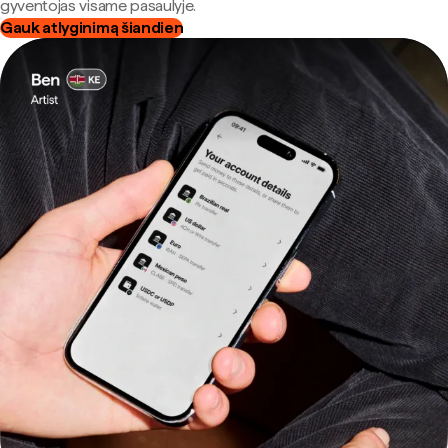
gyventojas visame pasaulyje.
Gauk atlyginimą šiandien