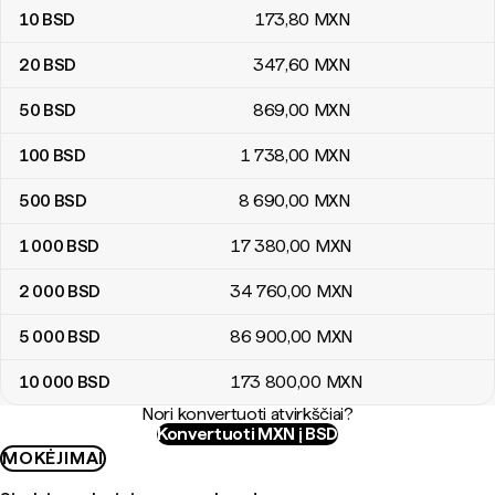
10
BSD
173
,80
MXN
20
BSD
347
,60
MXN
50
BSD
869
,00
MXN
100
BSD
1 738
,00
MXN
500
BSD
8 690
,00
MXN
1 000
BSD
17 380
,00
MXN
2 000
BSD
34 760
,00
MXN
5 000
BSD
86 900
,00
MXN
10 000
BSD
173 800
,00
MXN
Nori konvertuoti atvirkščiai?
Konvertuoti MXN į BSD
MOKĖJIMAI