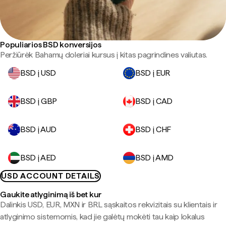
Populiarios BSD konversijos
Peržiūrėk Bahamų doleriai kursus į kitas pagrindines valiutas.
BSD į USD
BSD į EUR
BSD į GBP
BSD į CAD
BSD į AUD
BSD į CHF
BSD į AED
BSD į AMD
USD ACCOUNT DETAILS
Gaukite atlyginimą iš bet kur
Dalinkis USD, EUR, MXN ir BRL sąskaitos rekvizitais su klientais ir
atlyginimo sistemomis, kad jie galėtų mokėti tau kaip lokalus