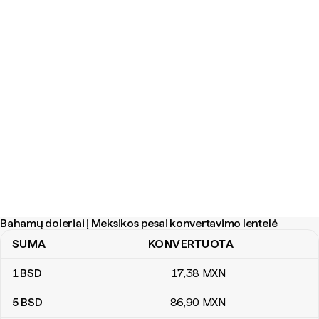
Bahamų doleriai į Meksikos pesai konvertavimo lentelė
SUMA
KONVERTUOTA
Bahamų doleriai į Meksikos pesai konvertavimo lentelė
1
BSD
17
,38
MXN
5
BSD
86
,90
MXN