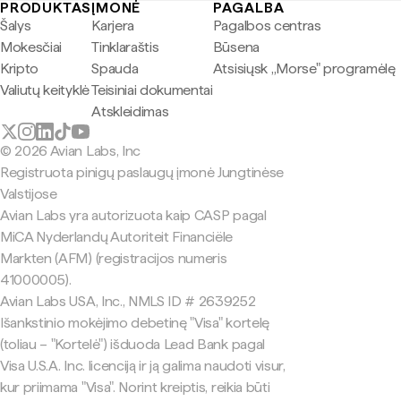
PRODUKTAS
ĮMONĖ
PAGALBA
Šalys
Karjera
Pagalbos centras
Mokesčiai
Tinklaraštis
Būsena
Kripto
Spauda
Atsisiųsk „Morse" programėlę
Valiutų keityklė
Teisiniai dokumentai
Atskleidimas
© 2026 Avian Labs, Inc
Registruota pinigų paslaugų įmonė Jungtinėse
Valstijose
Avian Labs yra autorizuota kaip CASP pagal
MiCA Nyderlandų Autoriteit Financiële
Markten (AFM) (registracijos numeris
41000005).
Avian Labs USA, Inc., NMLS ID # 2639252
Išankstinio mokėjimo debetinę "Visa" kortelę
(toliau – "Kortelė") išduoda Lead Bank pagal
Visa U.S.A. Inc. licenciją ir ją galima naudoti visur,
kur priimama "Visa". Norint kreiptis, reikia būti