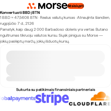
Atsisiųsti
Konvertuoti BBD į BTN
1 BBD ≈ 47,5608 BTN · Realus valiutų kursas
·
Atnaujinta šiandien,
rugpjūčio 7 d., 21:26
Pamatyk, kaip daug 2 000 Barbadoso doleris yra vertas Butano
ngultrumas tikruoju valiutos kursu. Siųsk pinigus su Morse —
jokių paslėptų maržų, jokių išduotų kursų.
Sukurta su patikimais finansiniais partneriais