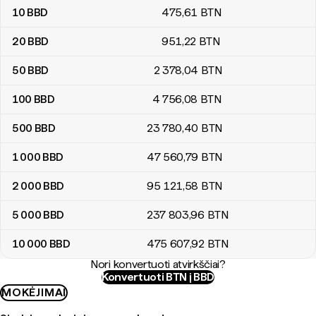
10
BBD
475
,61
BTN
20
BBD
951
,22
BTN
50
BBD
2 378
,04
BTN
100
BBD
4 756
,08
BTN
500
BBD
23 780
,40
BTN
1 000
BBD
47 560
,79
BTN
2 000
BBD
95 121
,58
BTN
5 000
BBD
237 803
,96
BTN
10 000
BBD
475 607
,92
BTN
Nori konvertuoti atvirkščiai?
Konvertuoti BTN į BBD
MOKĖJIMAI