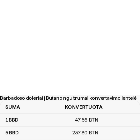
Barbadoso doleriai į Butano ngultrumai konvertavimo lentelė
SUMA
KONVERTUOTA
Barbadoso doleriai į Butano ngultrumai konvertavimo lentelė
1
BBD
47
,56
BTN
5
BBD
237
,80
BTN