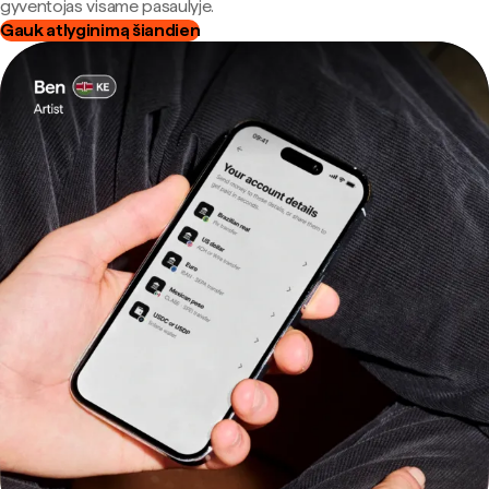
gyventojas visame pasaulyje.
Gauk atlyginimą šiandien