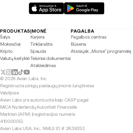
PRODUKTAS
ĮMONĖ
PAGALBA
Šalys
Karjera
Pagalbos centras
Mokesčiai
Tinklaraštis
Būsena
Kripto
Spauda
Atsisiųsk „Morse" programėlę
Valiutų keityklė
Teisiniai dokumentai
Atskleidimas
© 2026 Avian Labs, Inc
Registruota pinigų paslaugų įmonė Jungtinėse
Valstijose
Avian Labs yra autorizuota kaip CASP pagal
MiCA Nyderlandų Autoriteit Financiële
Markten (AFM) (registracijos numeris
41000005).
Avian Labs USA, Inc., NMLS ID # 2639252