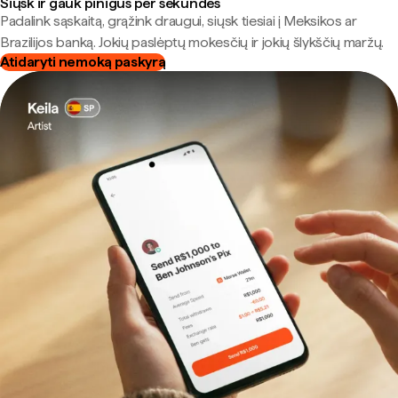
Siųsk ir gauk pinigus per sekundes
Padalink sąskaitą, grąžink draugui, siųsk tiesiai į Meksikos ar
Brazilijos banką. Jokių paslėptų mokesčių ir jokių šlykščių maržų.
Atidaryti nemoką paskyrą