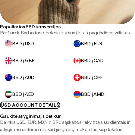
Populiarios BBD konversijos
Peržiūrėk Barbadoso doleriai kursus į kitas pagrindines valiutas.
BBD į USD
BBD į EUR
BBD į GBP
BBD į CAD
BBD į AUD
BBD į CHF
BBD į AED
BBD į AMD
USD ACCOUNT DETAILS
Gaukite atlyginimą iš bet kur
Dalinkis USD, EUR, MXN ir BRL sąskaitos rekvizitais su klientais ir
atlyginimo sistemomis, kad jie galėtų mokėti tau kaip lokalus