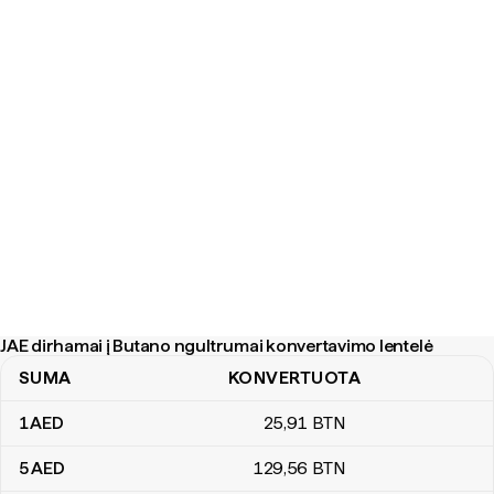
JAE dirhamai į Butano ngultrumai konvertavimo lentelė
SUMA
KONVERTUOTA
JAE dirhamai į Butano ngultrumai konvertavimo lentelė
1
AED
25
,91
BTN
5
AED
129
,56
BTN