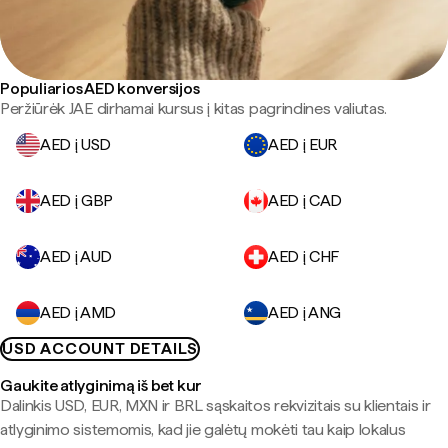
Populiarios AED konversijos
Peržiūrėk JAE dirhamai kursus į kitas pagrindines valiutas.
AED į USD
AED į EUR
AED į GBP
AED į CAD
AED į AUD
AED į CHF
AED į AMD
AED į ANG
USD ACCOUNT DETAILS
Gaukite atlyginimą iš bet kur
Dalinkis USD, EUR, MXN ir BRL sąskaitos rekvizitais su klientais ir
atlyginimo sistemomis, kad jie galėtų mokėti tau kaip lokalus