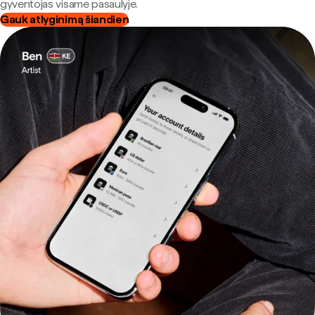
gyventojas visame pasaulyje.
Gauk atlyginimą šiandien