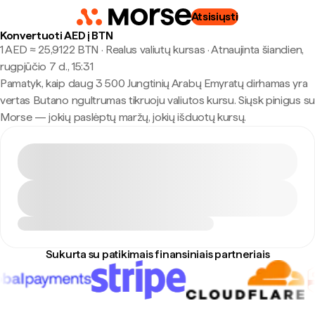
Atsisiųsti
Konvertuoti AED į BTN
1 AED ≈ 25,9122 BTN · Realus valiutų kursas
·
Atnaujinta šiandien,
rugpjūčio 7 d., 15:31
Pamatyk, kaip daug 3 500 Jungtinių Arabų Emyratų dirhamas yra
vertas Butano ngultrumas tikruoju valiutos kursu. Siųsk pinigus su
Morse — jokių paslėptų maržų, jokių išduotų kursų.
Sukurta su patikimais finansiniais partneriais