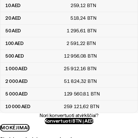
10
AED
259
,12
BTN
20
AED
518
,24
BTN
50
AED
1 295
,61
BTN
100
AED
2 591
,22
BTN
500
AED
12 956
,08
BTN
1 000
AED
25 912
,16
BTN
2 000
AED
51 824
,32
BTN
5 000
AED
129 560
,81
BTN
10 000
AED
259 121
,62
BTN
Nori konvertuoti atvirkščiai?
Konvertuoti BTN į AED
MOKĖJIMAI