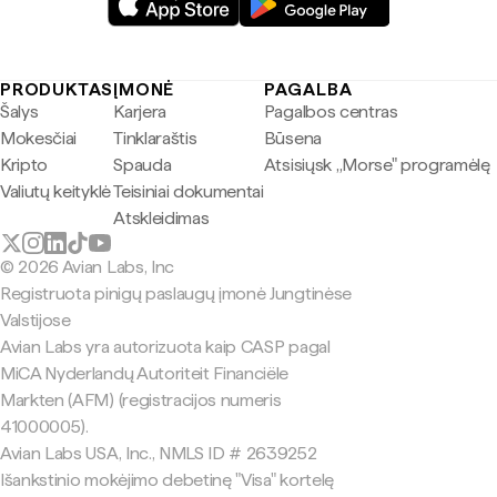
PRODUKTAS
ĮMONĖ
PAGALBA
Šalys
Karjera
Pagalbos centras
Mokesčiai
Tinklaraštis
Būsena
Kripto
Spauda
Atsisiųsk „Morse" programėlę
Valiutų keityklė
Teisiniai dokumentai
Atskleidimas
© 2026 Avian Labs, Inc
Registruota pinigų paslaugų įmonė Jungtinėse
Valstijose
Avian Labs yra autorizuota kaip CASP pagal
MiCA Nyderlandų Autoriteit Financiële
Markten (AFM) (registracijos numeris
41000005).
Avian Labs USA, Inc., NMLS ID # 2639252
Išankstinio mokėjimo debetinę "Visa" kortelę