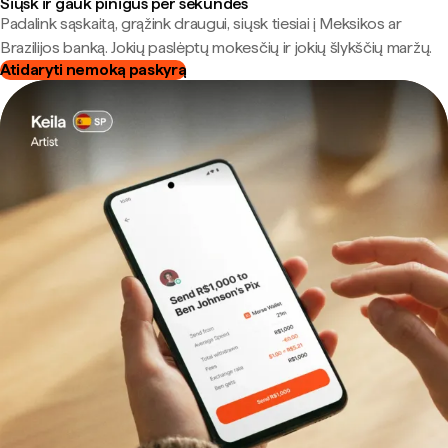
Siųsk ir gauk pinigus per sekundes
Padalink sąskaitą, grąžink draugui, siųsk tiesiai į Meksikos ar
Brazilijos banką. Jokių paslėptų mokesčių ir jokių šlykščių maržų.
Atidaryti nemoką paskyrą