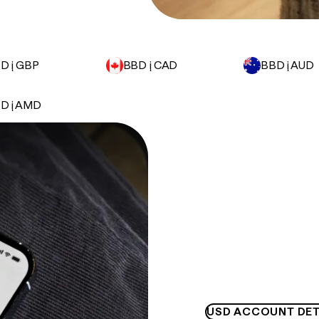
D į GBP
BBD į CAD
BBD į AUD
D į AMD
USD ACCOUNT DET