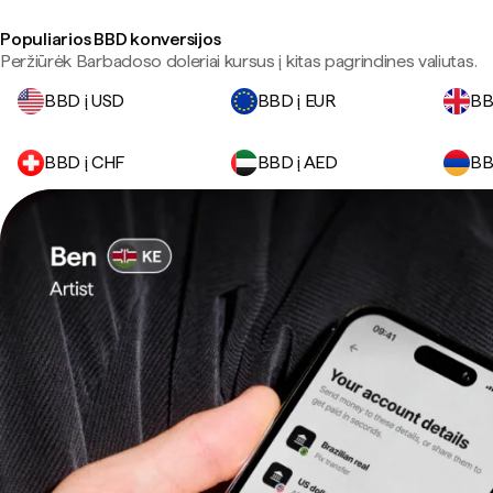
Populiarios BBD konversijos
Peržiūrėk Barbadoso doleriai kursus į kitas pagrindines valiutas.
BBD į USD
BBD į EUR
BB
BBD į CHF
BBD į AED
BB