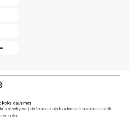
us
t koks klausimas
kūs atsakymai į dažniausiai užduodamus klausimus, kai tik
jums reikia.