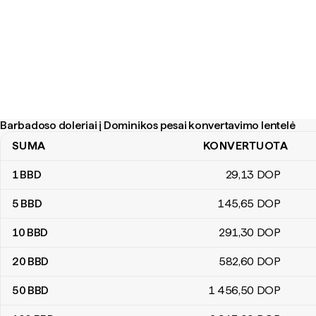
Barbadoso doleriai į Dominikos pesai konvertavimo lentelė
SUMA
KONVERTUOTA
Barbadoso doleriai į Dominikos pesai konvertavimo lentelė
1
BBD
29
,13
DOP
5
BBD
145
,65
DOP
10
BBD
291
,30
DOP
20
BBD
582
,60
DOP
50
BBD
1 456
,50
DOP