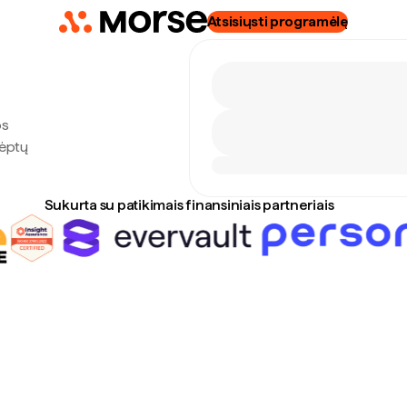
Atsisiųsti programėlę
os
lėptų
Sukurta su patikimais finansiniais partneriais