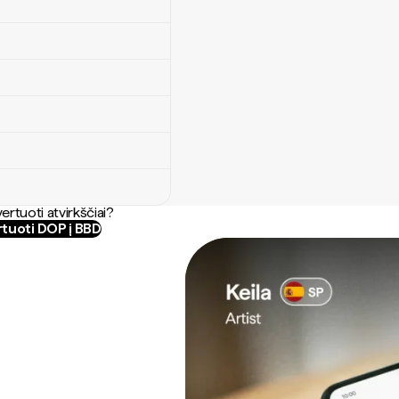
ertuoti atvirkščiai?
tuoti DOP į BBD