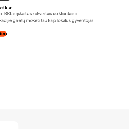
bet kur
r BRL sąskaitos rekvizitais su klientais ir
kad jie galėtų mokėti tau kaip lokalus gyventojas
dien