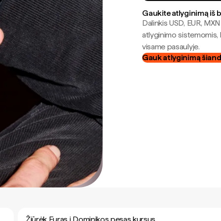
Gaukite atlyginimą iš 
Dalinkis USD, EUR, MXN i
atlyginimo sistemomis, 
visame pasaulyje.
Gauk atlyginimą šian
Žiūrėk Euras į Dominikos pesas kursus