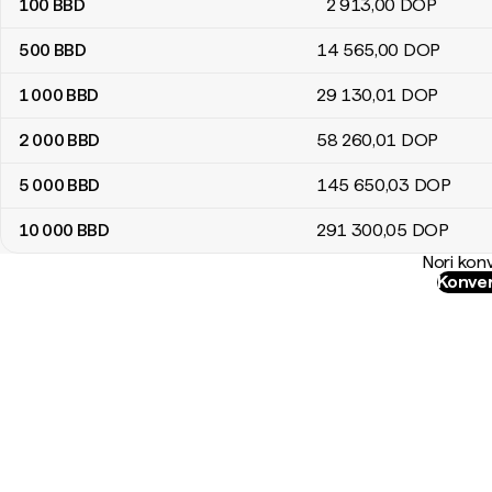
100
BBD
2 913
,00
DOP
500
BBD
14 565
,00
DOP
1 000
BBD
29 130
,01
DOP
2 000
BBD
58 260
,01
DOP
5 000
BBD
145 650
,03
DOP
10 000
BBD
291 300
,05
DOP
Nori konv
Konver