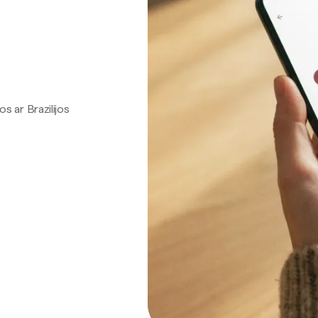
os ar Brazilijos
.