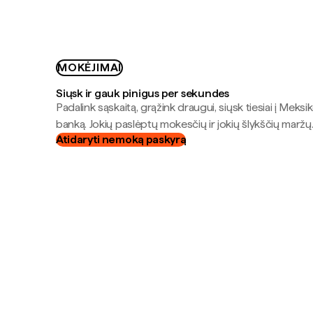
MOKĖJIMAI
Siųsk ir gauk pinigus per sekundes
Padalink sąskaitą, grąžink draugui, siųsk tiesiai į Meksik
banką. Jokių paslėptų mokesčių ir jokių šlykščių maržų
Atidaryti nemoką paskyrą