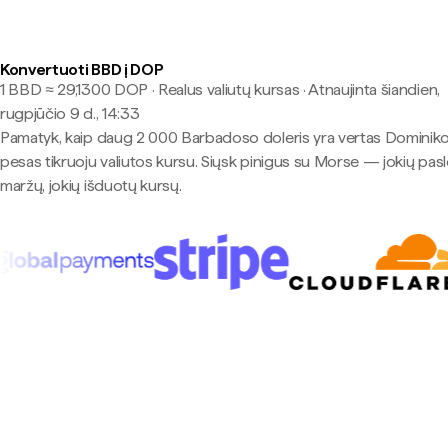
Konvertuoti BBD į DOP
1 BBD ≈ 29,1300 DOP · Realus valiutų kursas
·
Atnaujinta šiandien,
rugpjūčio 9 d., 14:33
Pamatyk, kaip daug 2 000 Barbadoso doleris yra vertas Dominik
pesas tikruoju valiutos kursu. Siųsk pinigus su Morse — jokių pas
maržų, jokių išduotų kursų.