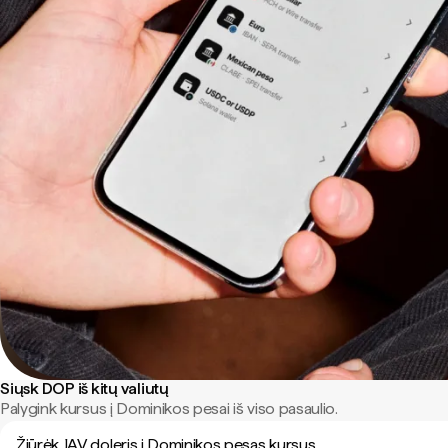
Siųsk DOP iš kitų valiutų
Palygink kursus į Dominikos pesai iš viso pasaulio.
Žiūrėk JAV doleris į Dominikos pesas kursus