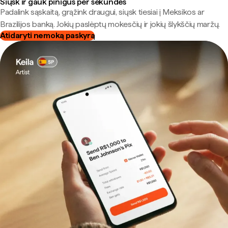
Siųsk ir gauk pinigus per sekundes
Padalink sąskaitą, grąžink draugui, siųsk tiesiai į Meksikos ar
Brazilijos banką. Jokių paslėptų mokesčių ir jokių šlykščių maržų.
Atidaryti nemoką paskyrą