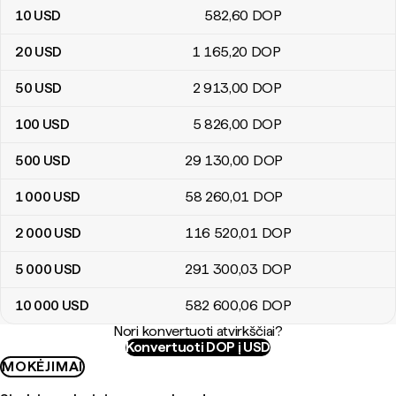
10
USD
582
,60
DOP
20
USD
1 165
,20
DOP
50
USD
2 913
,00
DOP
100
USD
5 826
,00
DOP
500
USD
29 130
,00
DOP
1 000
USD
58 260
,01
DOP
2 000
USD
116 520
,01
DOP
5 000
USD
291 300
,03
DOP
10 000
USD
582 600
,06
DOP
Nori konvertuoti atvirkščiai?
Konvertuoti DOP į USD
MOKĖJIMAI