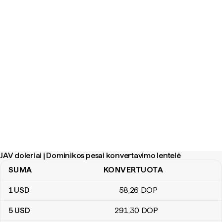
JAV doleriai į Dominikos pesai konvertavimo lentelė
SUMA
KONVERTUOTA
JAV doleriai į Dominikos pesai konvertavimo lentelė
1
USD
58
,26
DOP
5
USD
291
,30
DOP