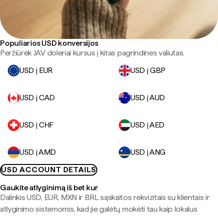
Populiarios USD konversijos
Peržiūrėk JAV doleriai kursus į kitas pagrindines valiutas.
USD į EUR
USD į GBP
USD į CAD
USD į AUD
USD į CHF
USD į AED
USD į AMD
USD į ANG
USD ACCOUNT DETAILS
Gaukite atlyginimą iš bet kur
Dalinkis USD, EUR, MXN ir BRL sąskaitos rekvizitais su klientais ir
atlyginimo sistemomis, kad jie galėtų mokėti tau kaip lokalus