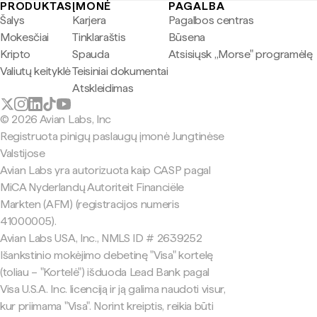
PRODUKTAS
ĮMONĖ
PAGALBA
Šalys
Karjera
Pagalbos centras
Mokesčiai
Tinklaraštis
Būsena
Kripto
Spauda
Atsisiųsk „Morse" programėlę
Valiutų keityklė
Teisiniai dokumentai
Atskleidimas
© 2026 Avian Labs, Inc
Registruota pinigų paslaugų įmonė Jungtinėse
Valstijose
Avian Labs yra autorizuota kaip CASP pagal
MiCA Nyderlandų Autoriteit Financiële
Markten (AFM) (registracijos numeris
41000005).
Avian Labs USA, Inc., NMLS ID # 2639252
Išankstinio mokėjimo debetinę "Visa" kortelę
(toliau – "Kortelė") išduoda Lead Bank pagal
Visa U.S.A. Inc. licenciją ir ją galima naudoti visur,
kur priimama "Visa". Norint kreiptis, reikia būti