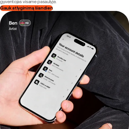
gyventojas visame pasaulyje.
Gauk atlyginimą šiandien