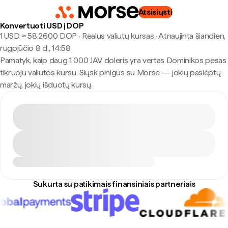
Atsisiųsti
Konvertuoti USD į DOP
1 USD ≈ 58,2600 DOP · Realus valiutų kursas
·
Atnaujinta šiandien,
rugpjūčio 8 d., 14:58
Pamatyk, kaip daug 1 000 JAV doleris yra vertas Dominikos pesas
tikruoju valiutos kursu. Siųsk pinigus su Morse — jokių paslėptų
maržų, jokių išduotų kursų.
Sukurta su patikimais finansiniais partneriais