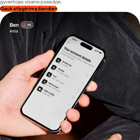
gyventojas visame pasaulyje.
Gauk atlyginimą šiandien