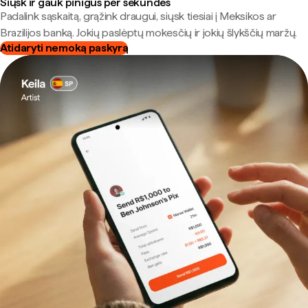
Siųsk ir gauk pinigus per sekundes
Padalink sąskaitą, grąžink draugui, siųsk tiesiai į Meksikos ar
Brazilijos banką. Jokių paslėptų mokesčių ir jokių šlykščių maržų.
Atidaryti nemoką paskyrą