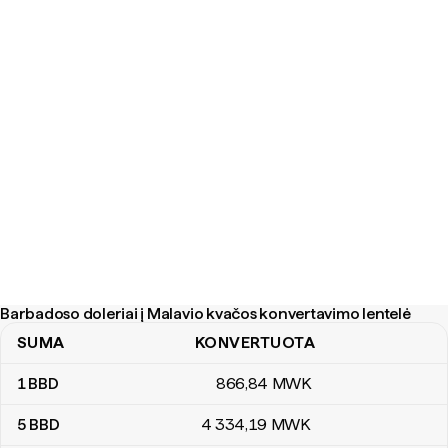
Barbadoso doleriai į Malavio kvačos konvertavimo lentelė
SUMA
KONVERTUOTA
Barbadoso doleriai į Malavio kvačos konvertavimo lentelė
1
BBD
866
,84
MWK
5
BBD
4 334
,19
MWK