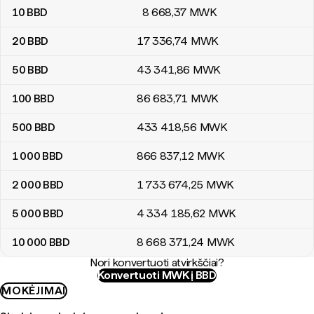
10
BBD
8 668
,37
MWK
20
BBD
17 336
,74
MWK
50
BBD
43 341
,86
MWK
100
BBD
86 683
,71
MWK
500
BBD
433 418
,56
MWK
1 000
BBD
866 837
,12
MWK
2 000
BBD
1 733 674
,25
MWK
5 000
BBD
4 334 185
,62
MWK
10 000
BBD
8 668 371
,24
MWK
Nori konvertuoti atvirkščiai?
Konvertuoti MWK į BBD
MOKĖJIMAI