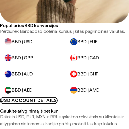
Populiarios BBD konversijos
Peržiūrėk Barbadoso doleriai kursus į kitas pagrindines valiutas.
BBD į USD
BBD į EUR
BBD į GBP
BBD į CAD
BBD į AUD
BBD į CHF
BBD į AED
BBD į AMD
USD ACCOUNT DETAILS
Gaukite atlyginimą iš bet kur
Dalinkis USD, EUR, MXN ir BRL sąskaitos rekvizitais su klientais ir
atlyginimo sistemomis, kad jie galėtų mokėti tau kaip lokalus