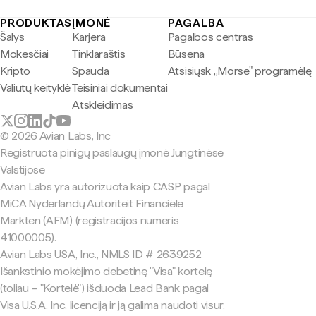
PRODUKTAS
ĮMONĖ
PAGALBA
Šalys
Karjera
Pagalbos centras
Mokesčiai
Tinklaraštis
Būsena
Kripto
Spauda
Atsisiųsk „Morse" programėlę
Valiutų keityklė
Teisiniai dokumentai
Atskleidimas
© 2026 Avian Labs, Inc
Registruota pinigų paslaugų įmonė Jungtinėse
Valstijose
Avian Labs yra autorizuota kaip CASP pagal
MiCA Nyderlandų Autoriteit Financiële
Markten (AFM) (registracijos numeris
41000005).
Avian Labs USA, Inc., NMLS ID # 2639252
Išankstinio mokėjimo debetinę "Visa" kortelę
(toliau – "Kortelė") išduoda Lead Bank pagal
Visa U.S.A. Inc. licenciją ir ją galima naudoti visur,