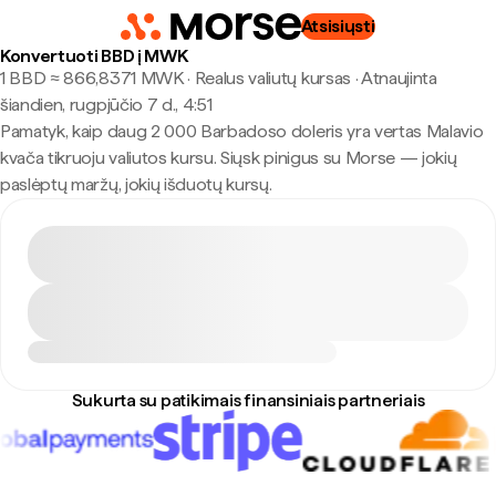
Atsisiųsti
Konvertuoti BBD į MWK
1 BBD ≈ 866,8371 MWK · Realus valiutų kursas
·
Atnaujinta
šiandien, rugpjūčio 7 d., 4:51
Pamatyk, kaip daug 2 000 Barbadoso doleris yra vertas Malavio
kvača tikruoju valiutos kursu. Siųsk pinigus su Morse — jokių
paslėptų maržų, jokių išduotų kursų.
Sukurta su patikimais finansiniais partneriais