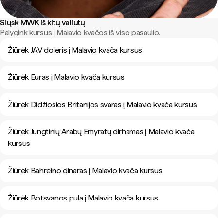
Siųsk MWK iš kitų valiutų
Palygink kursus į Malavio kvačos iš viso pasaulio.
Žiūrėk JAV doleris į Malavio kvača kursus
Žiūrėk Euras į Malavio kvača kursus
Žiūrėk Didžiosios Britanijos svaras į Malavio kvača kursus
Žiūrėk Jungtinių Arabų Emyratų dirhamas į Malavio kvača
kursus
Žiūrėk Bahreino dinaras į Malavio kvača kursus
Žiūrėk Botsvanos pula į Malavio kvača kursus