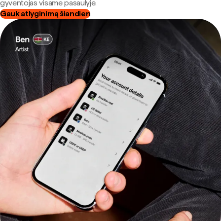
gyventojas visame pasaulyje.
Gauk atlyginimą šiandien