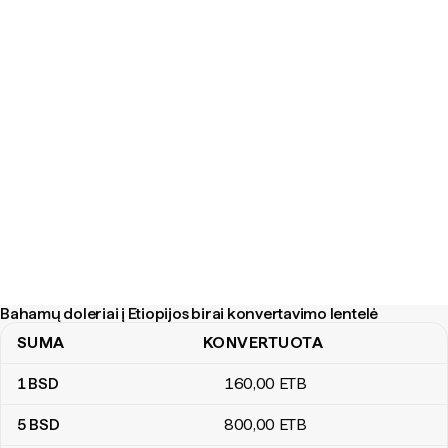
Bahamų doleriai į Etiopijos birai konvertavimo lentelė
SUMA
KONVERTUOTA
Bahamų doleriai į Etiopijos birai konvertavimo lentelė
1
BSD
160
,00
ETB
5
BSD
800
,00
ETB