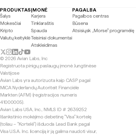
PRODUKTAS
ĮMONĖ
PAGALBA
Šalys
Karjera
Pagalbos centras
Mokesčiai
Tinklaraštis
Būsena
Kripto
Spauda
Atsisiųsk „Morse" programėlę
Valiutų keityklė
Teisiniai dokumentai
Atskleidimas
© 2026 Avian Labs, Inc
Registruota pinigų paslaugų įmonė Jungtinėse
Valstijose
Avian Labs yra autorizuota kaip CASP pagal
MiCA Nyderlandų Autoriteit Financiële
Markten (AFM) (registracijos numeris
41000005).
Avian Labs USA, Inc., NMLS ID # 2639252
Išankstinio mokėjimo debetinę "Visa" kortelę
(toliau – "Kortelė") išduoda Lead Bank pagal
Visa U.S.A. Inc. licenciją ir ją galima naudoti visur,