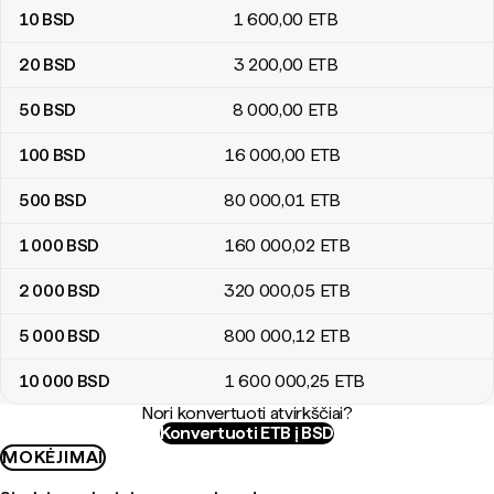
10
BSD
1 600
,00
ETB
20
BSD
3 200
,00
ETB
50
BSD
8 000
,00
ETB
100
BSD
16 000
,00
ETB
500
BSD
80 000
,01
ETB
1 000
BSD
160 000
,02
ETB
2 000
BSD
320 000
,05
ETB
5 000
BSD
800 000
,12
ETB
10 000
BSD
1 600 000
,25
ETB
Nori konvertuoti atvirkščiai?
Konvertuoti ETB į BSD
MOKĖJIMAI