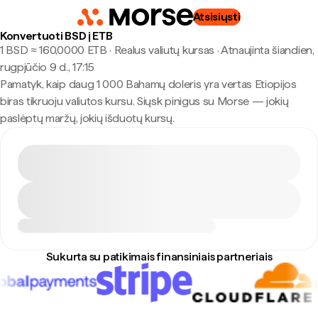
Atsisiųsti
Konvertuoti BSD į ETB
1 BSD ≈ 160,0000 ETB · Realus valiutų kursas
·
Atnaujinta šiandien,
rugpjūčio 9 d., 17:15
Pamatyk, kaip daug 1 000 Bahamų doleris yra vertas Etiopijos
biras tikruoju valiutos kursu. Siųsk pinigus su Morse — jokių
paslėptų maržų, jokių išduotų kursų.
Sukurta su patikimais finansiniais partneriais