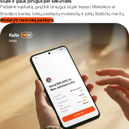
Siųsk ir gauk pinigus per sekundes
Padalink sąskaitą, grąžink draugui, siųsk tiesiai į Meksikos ar
Brazilijos banką. Jokių paslėptų mokesčių ir jokių šlykščių maržų.
Atidaryti nemoką paskyrą