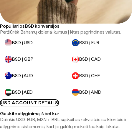
Populiarios BSD konversijos
Peržiūrėk Bahamų doleriai kursus į kitas pagrindines valiutas.
BSD į USD
BSD į EUR
BSD į GBP
BSD į CAD
BSD į AUD
BSD į CHF
BSD į AED
BSD į AMD
USD ACCOUNT DETAILS
Gaukite atlyginimą iš bet kur
Dalinkis USD, EUR, MXN ir BRL sąskaitos rekvizitais su klientais ir
atlyginimo sistemomis, kad jie galėtų mokėti tau kaip lokalus