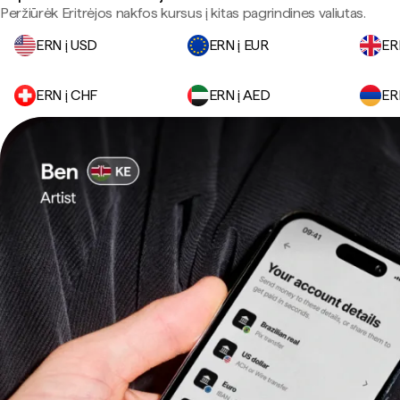
Peržiūrėk Eritrėjos nakfos kursus į kitas pagrindines valiutas.
ERN į USD
ERN į EUR
ER
ERN į CHF
ERN į AED
ER