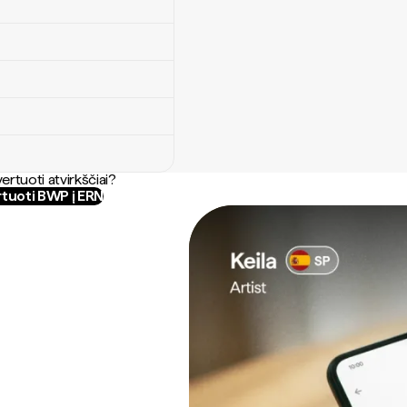
ertuoti atvirkščiai?
tuoti BWP į ERN