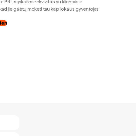
r BRL sąskaitos rekvizitais su klientais ir
kad jie galėtų mokėti tau kaip lokalus gyventojas
dien