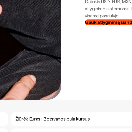
Dalinkis USD, EUR, MXN i
atlyginimo sistemomis, 
visame pasaulyje.
Gauk atlyginimą šian
Žiūrėk Euras į Botsvanos pula kursus