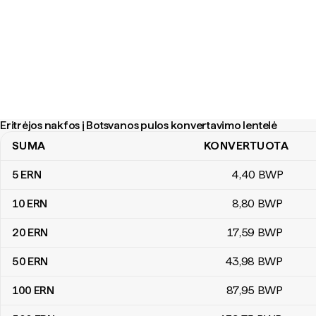
Eritrėjos nakfos į Botsvanos pulos konvertavimo lentelė
SUMA
KONVERTUOTA
Eritrėjos nakfos į Botsvanos pulos konvertavimo lentelė
5
ERN
4
,40
BWP
10
ERN
8
,80
BWP
20
ERN
17
,59
BWP
50
ERN
43
,98
BWP
100
ERN
87
,95
BWP