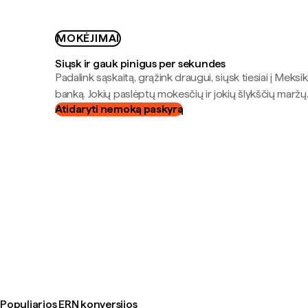
MOKĖJIMAI
Siųsk ir gauk pinigus per sekundes
Padalink sąskaitą, grąžink draugui, siųsk tiesiai į Meksik
banką. Jokių paslėptų mokesčių ir jokių šlykščių maržų
Atidaryti nemoką paskyrą
Populiarios ERN konversijos