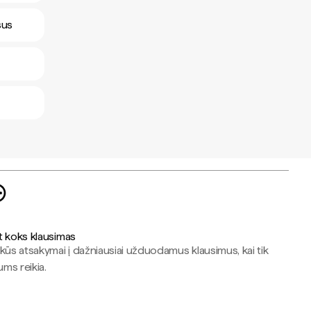
sus
t koks klausimas
kūs atsakymai į dažniausiai užduodamus klausimus, kai tik
jums reikia.