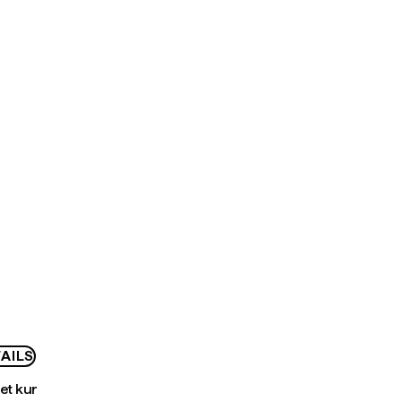
AILS
bet kur