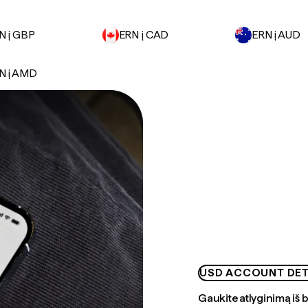
N į GBP
ERN į CAD
ERN į AUD
N į AMD
USD ACCOUNT DET
Gaukite atlyginimą iš 