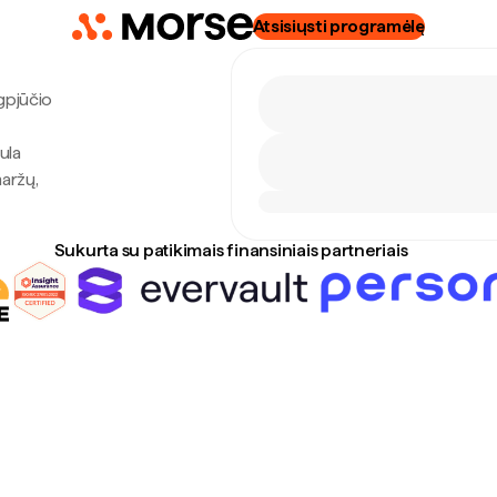
Atsisiųsti programėlę
ugpjūčio
ula
maržų,
Sukurta su patikimais finansiniais partneriais