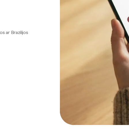
os ar Brazilijos
.