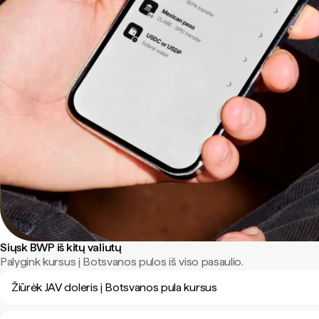
Siųsk BWP iš kitų valiutų
Palygink kursus į Botsvanos pulos iš viso pasaulio.
Žiūrėk JAV doleris į Botsvanos pula kursus