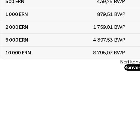
500
ERN
439
,75
BWP
1 000
ERN
879
,51
BWP
2 000
ERN
1 759
,01
BWP
5 000
ERN
4 397
,53
BWP
10 000
ERN
8 795
,07
BWP
Nori konv
Konver