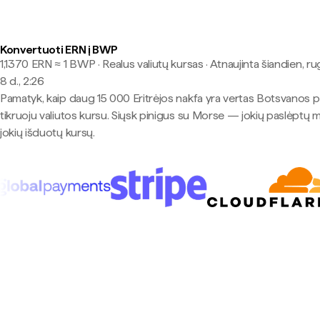
Konvertuoti ERN į BWP
1,1370 ERN ≈ 1 BWP · Realus valiutų kursas
·
Atnaujinta šiandien, r
8 d., 2:26
Pamatyk, kaip daug 15 000 Eritrėjos nakfa yra vertas Botsvanos p
tikruoju valiutos kursu. Siųsk pinigus su Morse — jokių paslėptų 
jokių išduotų kursų.