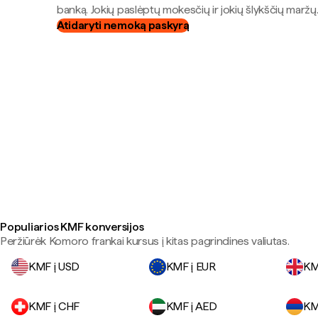
banką. Jokių paslėptų mokesčių ir jokių šlykščių maržų
Atidaryti nemoką paskyrą
Populiarios KMF konversijos
Peržiūrėk Komoro frankai kursus į kitas pagrindines valiutas.
KMF į USD
KMF į EUR
KM
KMF į CHF
KMF į AED
KM