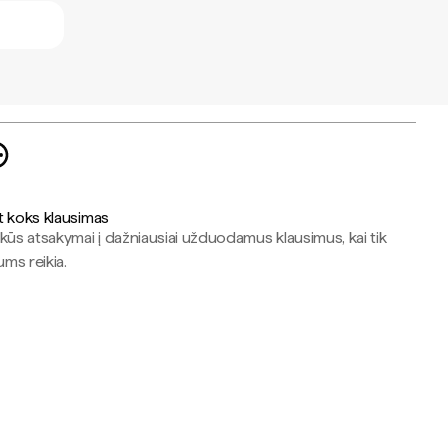
t koks klausimas
kūs atsakymai į dažniausiai užduodamus klausimus, kai tik
jums reikia.