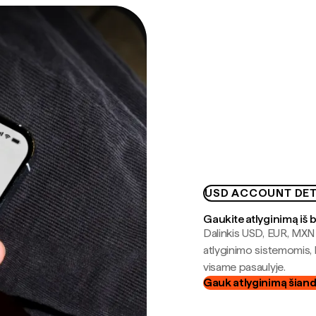
USD ACCOUNT DET
Gaukite atlyginimą iš 
Dalinkis USD, EUR, MXN i
atlyginimo sistemomis, 
visame pasaulyje.
Gauk atlyginimą šian