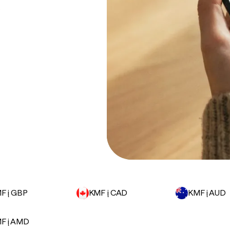
.
F į GBP
KMF į CAD
KMF į AUD
F į AMD