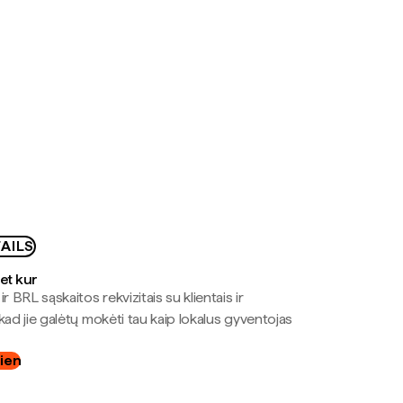
AILS
bet kur
r BRL sąskaitos rekvizitais su klientais ir
kad jie galėtų mokėti tau kaip lokalus gyventojas
dien