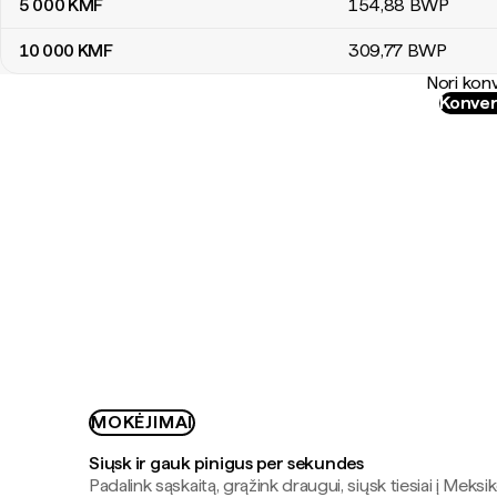
5 000
KMF
154
,88
BWP
10 000
KMF
309
,77
BWP
Nori konv
Konver
MOKĖJIMAI
Siųsk ir gauk pinigus per sekundes
Padalink sąskaitą, grąžink draugui, siųsk tiesiai į Meksik