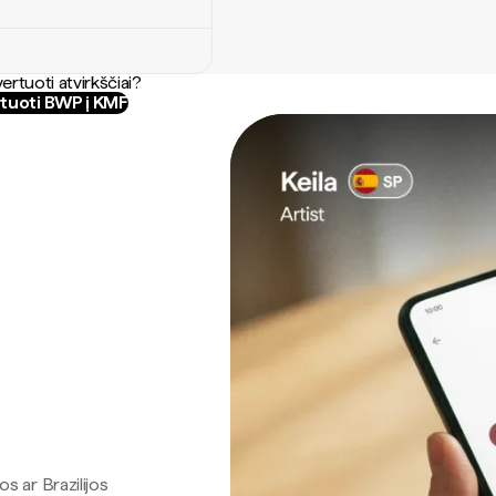
ertuoti atvirkščiai?
tuoti BWP į KMF
os ar Brazilijos