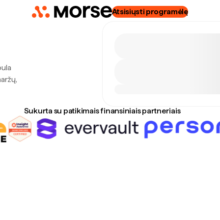
Atsisiųsti programėlę
pula
maržų,
Sukurta su patikimais finansiniais partneriais