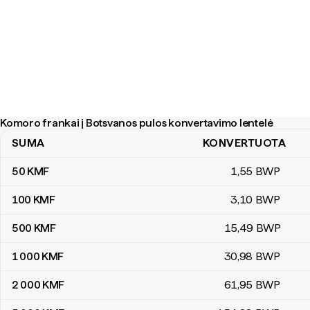
Komoro frankai į Botsvanos pulos konvertavimo lentelė
SUMA
KONVERTUOTA
Komoro frankai į Botsvanos pulos konvertavimo lentelė
50
KMF
1
,55
BWP
100
KMF
3
,10
BWP
500
KMF
15
,49
BWP
1 000
KMF
30
,98
BWP
2 000
KMF
61
,95
BWP