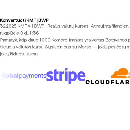
Konvertuoti KMF į BWP
32,2825 KMF ≈ 1 BWP · Realus valiutų kursas
·
Atnaujinta šiandien,
rugpjūčio 8 d., 11:36
Pamatyk, kaip daug 1 000 Komoro frankas yra vertas Botsvanos 
tikruoju valiutos kursu. Siųsk pinigus su Morse — jokių paslėptų 
jokių išduotų kursų.