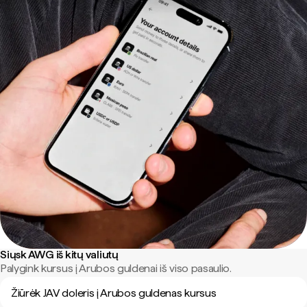
Siųsk AWG iš kitų valiutų
Palygink kursus į Arubos guldenai iš viso pasaulio.
Žiūrėk JAV doleris į Arubos guldenas kursus