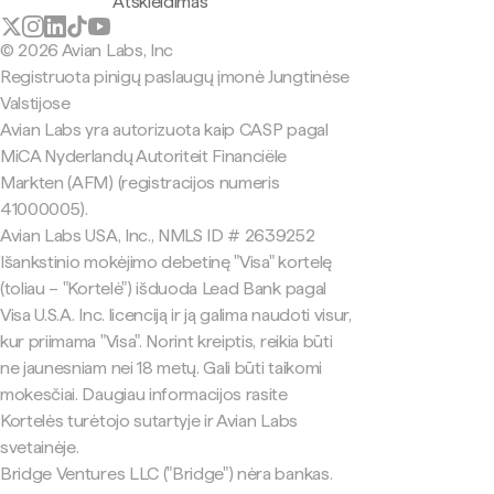
Atskleidimas
© 2026 Avian Labs, Inc
Registruota pinigų paslaugų įmonė Jungtinėse
Valstijose
Avian Labs yra autorizuota kaip CASP pagal
MiCA Nyderlandų Autoriteit Financiële
Markten (AFM) (registracijos numeris
41000005).
Avian Labs USA, Inc., NMLS ID # 2639252
Išankstinio mokėjimo debetinę "Visa" kortelę
(toliau – "Kortelė") išduoda Lead Bank pagal
Visa U.S.A. Inc. licenciją ir ją galima naudoti visur,
kur priimama "Visa". Norint kreiptis, reikia būti
ne jaunesniam nei 18 metų. Gali būti taikomi
mokesčiai. Daugiau informacijos rasite
Kortelės turėtojo sutartyje ir Avian Labs
svetainėje.
Bridge Ventures LLC ("Bridge") nėra bankas.