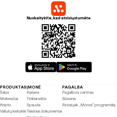
Nuskaitykite, kad atsisiųstumėte
PRODUKTAS
ĮMONĖ
PAGALBA
Šalys
Karjera
Pagalbos centras
Mokesčiai
Tinklaraštis
Būsena
Kripto
Spauda
Atsisiųsk „Morse" programėlę
Valiutų keityklė
Teisiniai dokumentai