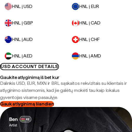
HNL į USD
HNL į EUR
HNL į GBP
HNL į CAD
HNL į AUD
HNL į CHF
HNL į AED
HNL į AMD
USD ACCOUNT DETAILS
Gaukite atlyginimą iš bet kur
Dalinkis USD, EUR, MXN ir BRL sąskaitos rekvizitais su klientais ir
atlyginimo sistemomis, kad jie galėtų mokėti tau kaip lokalus
gyventojas visame pasaulyje.
Gauk atlyginimą šiandien