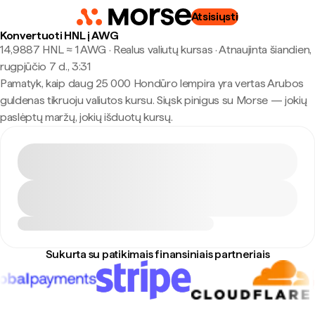
Atsisiųsti
Konvertuoti HNL į AWG
14,9887 HNL ≈ 1 AWG · Realus valiutų kursas
·
Atnaujinta šiandien,
rugpjūčio 7 d., 3:31
Pamatyk, kaip daug 25 000 Hondūro lempira yra vertas Arubos
guldenas tikruoju valiutos kursu. Siųsk pinigus su Morse — jokių
paslėptų maržų, jokių išduotų kursų.
Sukurta su patikimais finansiniais partneriais