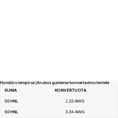
Hondūro lempiros į Arubos guldenai konvertavimo lentelė
SUMA
KONVERTUOTA
Hondūro lempiros į Arubos guldenai konvertavimo lentelė
20
HNL
1
,33
AWG
50
HNL
3
,34
AWG