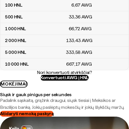
100
HNL
6
,67
AWG
500
HNL
33
,36
AWG
1 000
HNL
66
,72
AWG
2 000
HNL
133
,43
AWG
5 000
HNL
333
,58
AWG
10 000
HNL
667
,17
AWG
Nori konvertuoti atvirkščiai?
Konvertuoti AWG į HNL
MOKĖJIMAI
Siųsk ir gauk pinigus per sekundes
Padalink sąskaitą, grąžink draugui, siųsk tiesiai į Meksikos ar
Brazilijos banką. Jokių paslėptų mokesčių ir jokių šlykščių maržų.
Atidaryti nemoką paskyrą