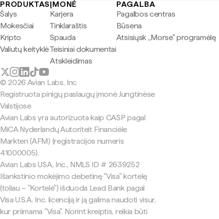
PRODUKTAS
ĮMONĖ
PAGALBA
Šalys
Karjera
Pagalbos centras
Mokesčiai
Tinklaraštis
Būsena
Kripto
Spauda
Atsisiųsk „Morse" programėlę
Valiutų keityklė
Teisiniai dokumentai
Atskleidimas
© 2026 Avian Labs, Inc
Registruota pinigų paslaugų įmonė Jungtinėse
Valstijose
Avian Labs yra autorizuota kaip CASP pagal
MiCA Nyderlandų Autoriteit Financiële
Markten (AFM) (registracijos numeris
41000005).
Avian Labs USA, Inc., NMLS ID # 2639252
Išankstinio mokėjimo debetinę "Visa" kortelę
(toliau – "Kortelė") išduoda Lead Bank pagal
Visa U.S.A. Inc. licenciją ir ją galima naudoti visur,
kur priimama "Visa". Norint kreiptis, reikia būti