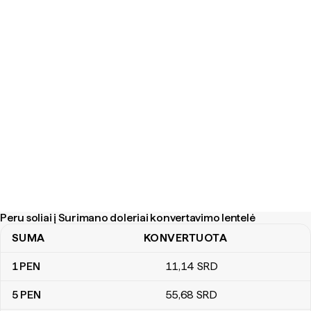
Peru soliai į Surimano doleriai konvertavimo lentelė
SUMA
KONVERTUOTA
Peru soliai į Surimano doleriai konvertavimo lentelė
1
PEN
11
,14
SRD
5
PEN
55
,68
SRD