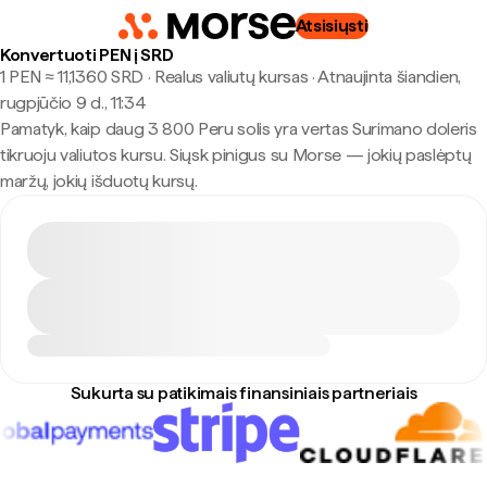
Atsisiųsti
Konvertuoti PEN į SRD
1 PEN ≈ 11,1360 SRD · Realus valiutų kursas
·
Atnaujinta šiandien,
rugpjūčio 9 d., 11:34
Pamatyk, kaip daug 3 800 Peru solis yra vertas Surimano doleris
tikruoju valiutos kursu. Siųsk pinigus su Morse — jokių paslėptų
maržų, jokių išduotų kursų.
Sukurta su patikimais finansiniais partneriais