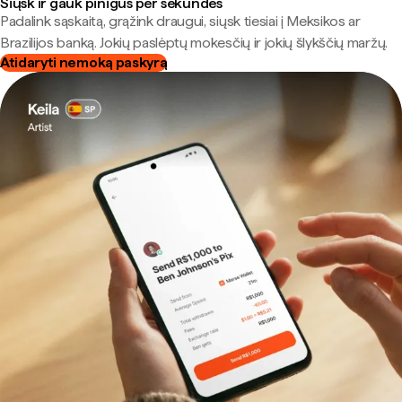
Siųsk ir gauk pinigus per sekundes
Padalink sąskaitą, grąžink draugui, siųsk tiesiai į Meksikos ar
Brazilijos banką. Jokių paslėptų mokesčių ir jokių šlykščių maržų.
Atidaryti nemoką paskyrą