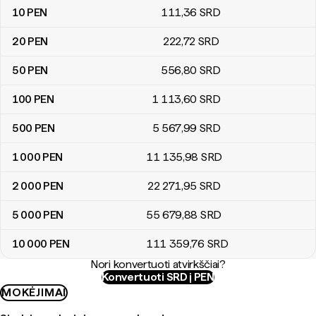
10
PEN
111
,36
SRD
20
PEN
222
,72
SRD
50
PEN
556
,80
SRD
100
PEN
1 113
,60
SRD
500
PEN
5 567
,99
SRD
1 000
PEN
11 135
,98
SRD
2 000
PEN
22 271
,95
SRD
5 000
PEN
55 679
,88
SRD
10 000
PEN
111 359
,76
SRD
Nori konvertuoti atvirkščiai?
Konvertuoti SRD į PEN
MOKĖJIMAI