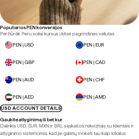
Populiarios PEN konversijos
Peržiūrėk Peru soliai kursus į kitas pagrindines valiutas.
PEN į USD
PEN į EUR
PEN į GBP
PEN į CAD
PEN į AUD
PEN į CHF
PEN į AED
PEN į AMD
USD ACCOUNT DETAILS
Gaukite atlyginimą iš bet kur
Dalinkis USD, EUR, MXN ir BRL sąskaitos rekvizitais su klientais ir
atlyginimo sistemomis, kad jie galėtų mokėti tau kaip lokalus