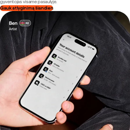
gyventojas visame pasaulyje.
Gauk atlyginimą šiandien