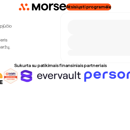
Atsisiųsti programėlę
gpjūčio
eris
maržų,
Sukurta su patikimais finansiniais partneriais