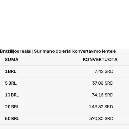
Brazilijos realai į Surimano doleriai konvertavimo lentelė
SUMA
KONVERTUOTA
Brazilijos realai į Surimano doleriai konvertavimo lentelė
1
BRL
7
,42
SRD
5
BRL
37
,08
SRD
10
BRL
74
,16
SRD
20
BRL
148
,32
SRD
50
BRL
370
,80
SRD