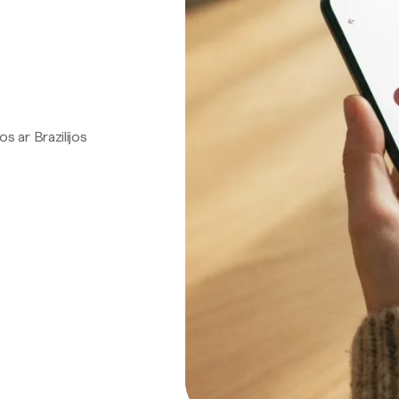
os ar Brazilijos
.