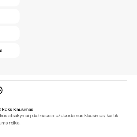
us
t koks klausimas
kūs atsakymai į dažniausiai užduodamus klausimus, kai tik
jums reikia.