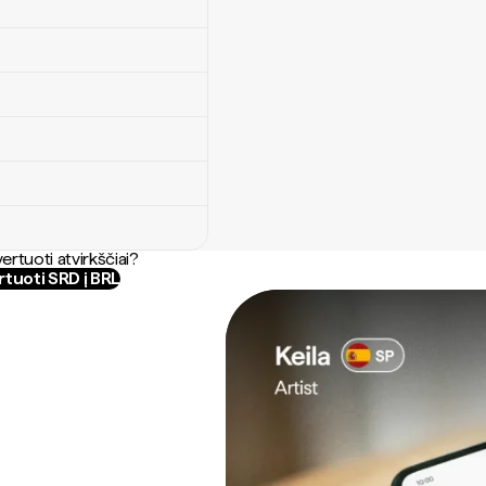
ertuoti atvirkščiai?
tuoti SRD į BRL