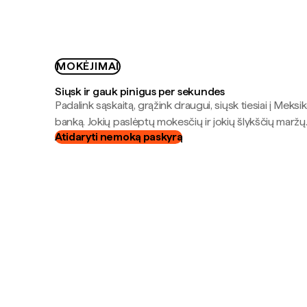
MOKĖJIMAI
Siųsk ir gauk pinigus per sekundes
Padalink sąskaitą, grąžink draugui, siųsk tiesiai į Meksik
banką. Jokių paslėptų mokesčių ir jokių šlykščių maržų
Atidaryti nemoką paskyrą