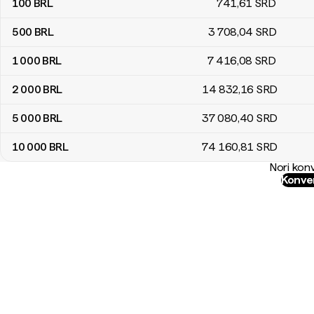
100
BRL
741
,61
SRD
500
BRL
3 708
,04
SRD
1 000
BRL
7 416
,08
SRD
2 000
BRL
14 832
,16
SRD
5 000
BRL
37 080
,40
SRD
10 000
BRL
74 160
,81
SRD
Nori konv
Konver