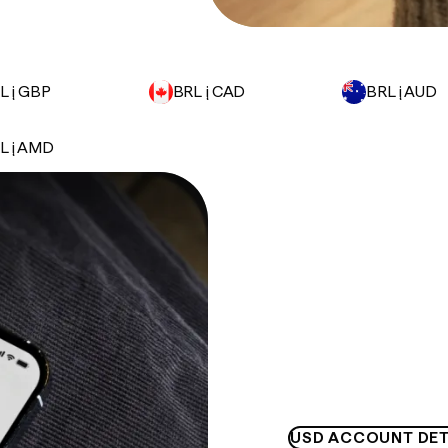
L į GBP
BRL į CAD
BRL į AUD
L į AMD
USD ACCOUNT DET