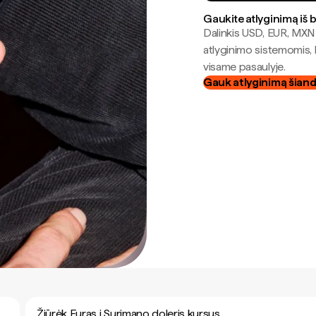
Gaukite atlyginimą iš 
Dalinkis USD, EUR, MXN i
atlyginimo sistemomis, 
visame pasaulyje.
Gauk atlyginimą šian
Žiūrėk Euras į Surimano doleris kursus