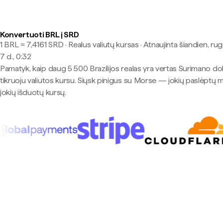
Konvertuoti BRL į SRD
1 BRL ≈ 7,4161 SRD · Realus valiutų kursas
·
Atnaujinta šiandien, ru
7 d., 0:32
Pamatyk, kaip daug 5 500 Brazilijos realas yra vertas Surimano dol
tikruoju valiutos kursu. Siųsk pinigus su Morse — jokių paslėptų 
jokių išduotų kursų.