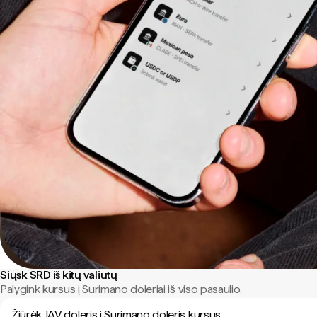
Siųsk SRD iš kitų valiutų
Palygink kursus į Surimano doleriai iš viso pasaulio.
Žiūrėk JAV doleris į Surimano doleris kursus