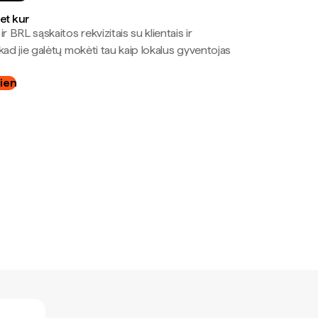
bet kur
r BRL sąskaitos rekvizitais su klientais ir
kad jie galėtų mokėti tau kaip lokalus gyventojas
dien