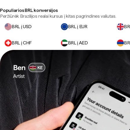
Populiarios BRL konversijos
Peržiūrėk Brazilijos realai kursus į kitas pagrindines valiutas.
BRL į USD
BRL į EUR
BR
BRL į CHF
BRL į AED
BR