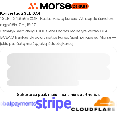
Atsisiųsti
Konvertuoti SLE į XOF
1 SLE ≈ 24,8365 XOF · Realus valiutų kursas
·
Atnaujinta šiandien,
rugpjūčio 7 d., 18:27
Pamatyk, kaip daug 1 000 Siera Leonės leonė yra vertas CFA
BCEAO frankas tikruoju valiutos kursu. Siųsk pinigus su Morse —
jokių paslėptų maržų, jokių išduotų kursų.
Sukurta su patikimais finansiniais partneriais