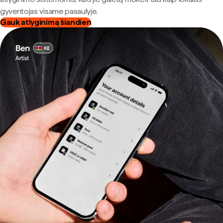
gyventojas visame pasaulyje.
Gauk atlyginimą šiandien