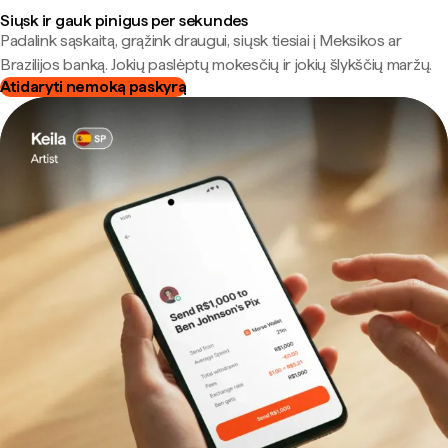
Siųsk ir gauk pinigus per sekundes
Padalink sąskaitą, grąžink draugui, siųsk tiesiai į Meksikos ar
Brazilijos banką. Jokių paslėptų mokesčių ir jokių šlykščių maržų.
Atidaryti nemoką paskyrą