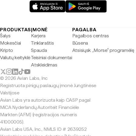
PRODUKTAS
ĮMONĖ
PAGALBA
Šalys
Karjera
Pagalbos centras
Mokesčiai
Tinklaraštis
Būsena
Kripto
Spauda
Atsisiųsk „Morse" programėlę
Valiutų keityklė
Teisiniai dokumentai
Atskleidimas
© 2026 Avian Labs, Inc
Registruota pinigų paslaugų įmonė Jungtinėse
Valstijose
Avian Labs yra autorizuota kaip CASP pagal
MiCA Nyderlandų Autoriteit Financiële
Markten (AFM) (registracijos numeris
41000005).
Avian Labs USA, Inc., NMLS ID # 2639252