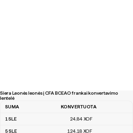
Siera Leonės leonės į CFA BCEAO frankai konvertavimo
lentelė
SUMA
KONVERTUOTA
Siera Leonės leonės į CFA BCEAO frankai konvertavimo lentelė
1
SLE
24
,84
XOF
5
SLE
124
,18
XOF