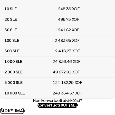
10
SLE
248
,36
XOF
20
SLE
496
,73
XOF
50
SLE
1 241
,82
XOF
100
SLE
2 483
,65
XOF
500
SLE
12 418
,23
XOF
1 000
SLE
24 836
,46
XOF
2 000
SLE
49 672
,91
XOF
5 000
SLE
124 182
,29
XOF
10 000
SLE
248 364
,57
XOF
Nori konvertuoti atvirkščiai?
Konvertuoti XOF į SLE
MOKĖJIMAI