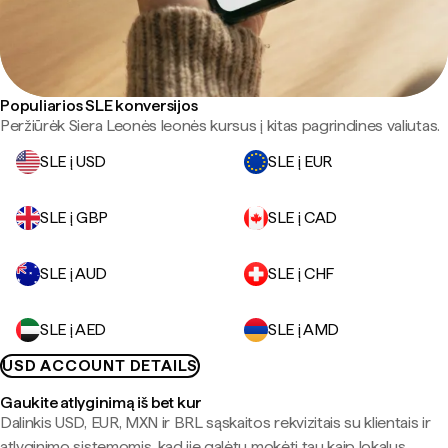
Populiarios SLE konversijos
Peržiūrėk Siera Leonės leonės kursus į kitas pagrindines valiutas.
SLE į USD
SLE į EUR
SLE į GBP
SLE į CAD
SLE į AUD
SLE į CHF
SLE į AED
SLE į AMD
USD ACCOUNT DETAILS
Gaukite atlyginimą iš bet kur
Dalinkis USD, EUR, MXN ir BRL sąskaitos rekvizitais su klientais ir
atlyginimo sistemomis, kad jie galėtų mokėti tau kaip lokalus