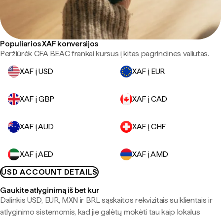
Populiarios XAF konversijos
Peržiūrėk CFA BEAC frankai kursus į kitas pagrindines valiutas.
XAF į USD
XAF į EUR
XAF į GBP
XAF į CAD
XAF į AUD
XAF į CHF
XAF į AED
XAF į AMD
USD ACCOUNT DETAILS
Gaukite atlyginimą iš bet kur
Dalinkis USD, EUR, MXN ir BRL sąskaitos rekvizitais su klientais ir
atlyginimo sistemomis, kad jie galėtų mokėti tau kaip lokalus