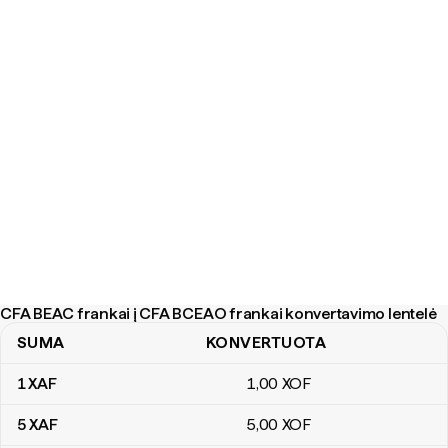
CFA BEAC frankai į CFA BCEAO frankai konvertavimo lentelė
SUMA
KONVERTUOTA
CFA BEAC frankai į CFA BCEAO frankai konvertavimo lentelė
1
XAF
1
,00
XOF
5
XAF
5
,00
XOF