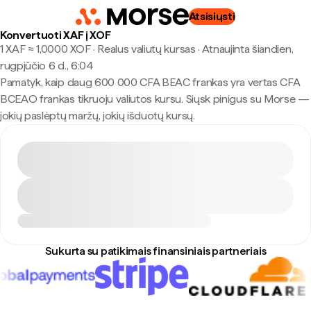
Atsisiųsti
Konvertuoti XAF į XOF
1 XAF ≈ 1,0000 XOF · Realus valiutų kursas
·
Atnaujinta šiandien,
rugpjūčio 6 d., 6:04
Pamatyk, kaip daug 600 000 CFA BEAC frankas yra vertas CFA
BCEAO frankas tikruoju valiutos kursu. Siųsk pinigus su Morse —
jokių paslėptų maržų, jokių išduotų kursų.
Sukurta su patikimais finansiniais partneriais