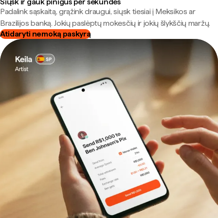
Siųsk ir gauk pinigus per sekundes
Padalink sąskaitą, grąžink draugui, siųsk tiesiai į Meksikos ar
Brazilijos banką. Jokių paslėptų mokesčių ir jokių šlykščių maržų.
Atidaryti nemoką paskyrą