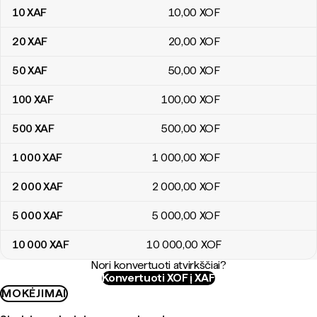
10
XAF
10
,00
XOF
20
XAF
20
,00
XOF
50
XAF
50
,00
XOF
100
XAF
100
,00
XOF
500
XAF
500
,00
XOF
1 000
XAF
1 000
,00
XOF
2 000
XAF
2 000
,00
XOF
5 000
XAF
5 000
,00
XOF
10 000
XAF
10 000
,00
XOF
Nori konvertuoti atvirkščiai?
Konvertuoti XOF į XAF
MOKĖJIMAI