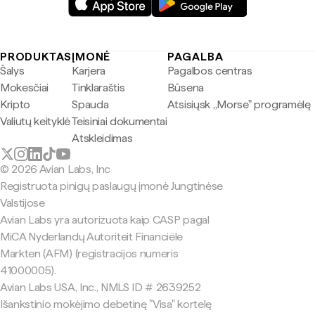
PRODUKTAS
ĮMONĖ
PAGALBA
Šalys
Karjera
Pagalbos centras
Mokesčiai
Tinklaraštis
Būsena
Kripto
Spauda
Atsisiųsk „Morse" programėlę
Valiutų keityklė
Teisiniai dokumentai
Atskleidimas
© 2026 Avian Labs, Inc
Registruota pinigų paslaugų įmonė Jungtinėse
Valstijose
Avian Labs yra autorizuota kaip CASP pagal
MiCA Nyderlandų Autoriteit Financiële
Markten (AFM) (registracijos numeris
41000005).
Avian Labs USA, Inc., NMLS ID # 2639252
Išankstinio mokėjimo debetinę "Visa" kortelę