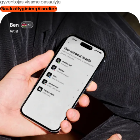
gyventojas visame pasaulyje.
Gauk atlyginimą šiandien