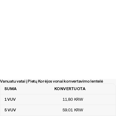
Vanuatu vatai į Pietų Korėjos vonai konvertavimo lentelė
SUMA
KONVERTUOTA
Vanuatu vatai į Pietų Korėjos vonai konvertavimo lentelė
1
VUV
11
,80
KRW
5
VUV
59
,01
KRW