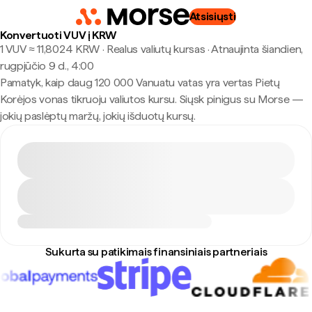
Atsisiųsti
Konvertuoti VUV į KRW
1 VUV ≈ 11,8024 KRW · Realus valiutų kursas
·
Atnaujinta šiandien,
rugpjūčio 9 d., 4:00
Pamatyk, kaip daug 120 000 Vanuatu vatas yra vertas Pietų
Korėjos vonas tikruoju valiutos kursu. Siųsk pinigus su Morse —
jokių paslėptų maržų, jokių išduotų kursų.
Sukurta su patikimais finansiniais partneriais