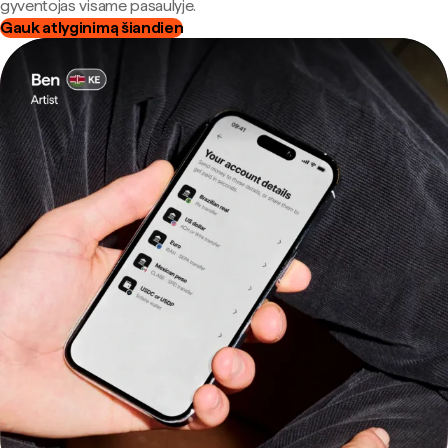
gyventojas visame pasaulyje.
Gauk atlyginimą šiandien