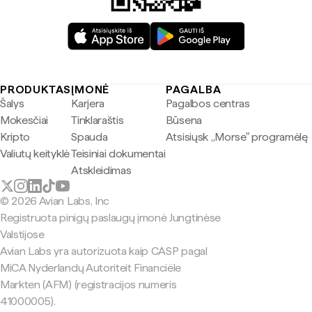
PRODUKTAS
ĮMONĖ
PAGALBA
Šalys
Karjera
Pagalbos centras
Mokesčiai
Tinklaraštis
Būsena
Kripto
Spauda
Atsisiųsk „Morse" programėlę
Valiutų keityklė
Teisiniai dokumentai
Atskleidimas
© 2026 Avian Labs, Inc
Registruota pinigų paslaugų įmonė Jungtinėse
Valstijose
Avian Labs yra autorizuota kaip CASP pagal
MiCA Nyderlandų Autoriteit Financiële
Markten (AFM) (registracijos numeris
41000005).