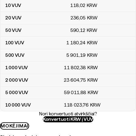
10
VUV
118
,02
KRW
20
VUV
236
,05
KRW
50
VUV
590
,12
KRW
100
VUV
1 180
,24
KRW
500
VUV
5 901
,19
KRW
1 000
VUV
11 802
,38
KRW
2 000
VUV
23 604
,75
KRW
5 000
VUV
59 011
,88
KRW
10 000
VUV
118 023
,76
KRW
Nori konvertuoti atvirkščiai?
Konvertuoti KRW į VUV
MOKĖJIMAI