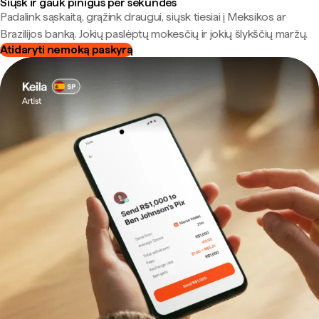
Siųsk ir gauk pinigus per sekundes
Padalink sąskaitą, grąžink draugui, siųsk tiesiai į Meksikos ar
Brazilijos banką. Jokių paslėptų mokesčių ir jokių šlykščių maržų.
Atidaryti nemoką paskyrą