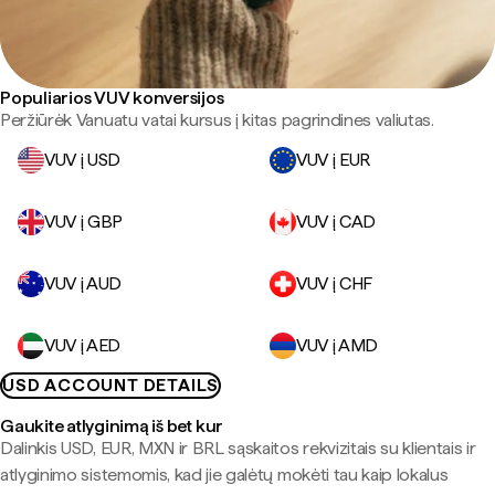
Populiarios VUV konversijos
Peržiūrėk Vanuatu vatai kursus į kitas pagrindines valiutas.
VUV į USD
VUV į EUR
VUV į GBP
VUV į CAD
VUV į AUD
VUV į CHF
VUV į AED
VUV į AMD
USD ACCOUNT DETAILS
Gaukite atlyginimą iš bet kur
Dalinkis USD, EUR, MXN ir BRL sąskaitos rekvizitais su klientais ir
atlyginimo sistemomis, kad jie galėtų mokėti tau kaip lokalus