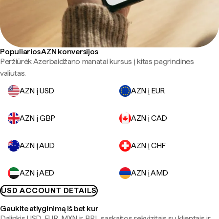
Populiarios AZN konversijos
Peržiūrėk Azerbaidžano manatai kursus į kitas pagrindines
valiutas.
AZN į USD
AZN į EUR
AZN į GBP
AZN į CAD
AZN į AUD
AZN į CHF
AZN į AED
AZN į AMD
USD ACCOUNT DETAILS
Gaukite atlyginimą iš bet kur
Dalinkis USD, EUR, MXN ir BRL sąskaitos rekvizitais su klientais ir