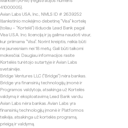
Markten (AFM) (registracijos numeris
41000005).
Avian Labs USA, Inc., NMLS ID # 2639252
Išankstinio mokėjimo debetinę "Visa" kortelę
(toliau – "Kortelė") išduoda Lead Bank pagal
Visa U.S.A. Inc. licenciją ir ją galima naudoti visur,
kur priimama "Visa". Norint kreiptis, reikia būti
ne jaunesniam nei 18 metų. Gali būti taikomi
mokesčiai. Daugiau informacijos rasite
Kortelės turėtojo sutartyje ir Avian Labs
svetainėje.
Bridge Ventures LLC ("Bridge") nėra bankas.
Bridge yra finansinių technologijų įmonė ir
Programos valdytoja, atsakinga už Kortelės
valdymą ir eksploatavimą Lead Bank vardu.
Avian Labs nėra bankas. Avian Labs yra
finansinių technologijų įmonė ir Platformos
teikėja, atsakinga už kortelės programą,
prieigą ir valdymą.