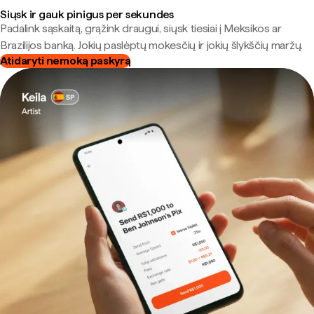
Siųsk ir gauk pinigus per sekundes
Padalink sąskaitą, grąžink draugui, siųsk tiesiai į Meksikos ar
Brazilijos banką. Jokių paslėptų mokesčių ir jokių šlykščių maržų.
Atidaryti nemoką paskyrą