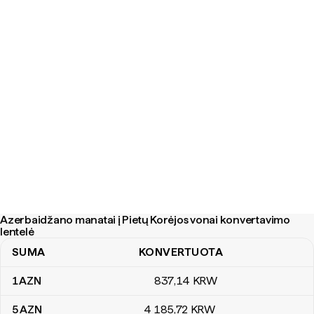
Azerbaidžano manatai į Pietų Korėjos vonai konvertavimo
lentelė
SUMA
KONVERTUOTA
Azerbaidžano manatai į Pietų Korėjos vonai konvertavimo lentelė
1
AZN
837
,14
KRW
5
AZN
4 185
,72
KRW