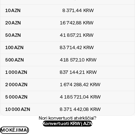
10
AZN
8 371
,44
KRW
20
AZN
16 742
,88
KRW
50
AZN
41 857
,21
KRW
100
AZN
83 714
,42
KRW
500
AZN
418 572
,10
KRW
1 000
AZN
837 144
,21
KRW
2 000
AZN
1 674 288
,42
KRW
5 000
AZN
4 185 721
,04
KRW
10 000
AZN
8 371 442
,08
KRW
Nori konvertuoti atvirkščiai?
Konvertuoti KRW į AZN
MOKĖJIMAI