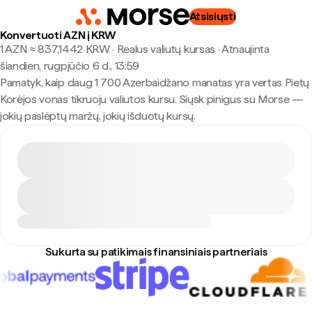
Atsisiųsti
Konvertuoti AZN į KRW
1 AZN ≈ 837,1442 KRW · Realus valiutų kursas
·
Atnaujinta
šiandien, rugpjūčio 6 d., 13:59
Pamatyk, kaip daug 1 700 Azerbaidžano manatas yra vertas Pietų
Korėjos vonas tikruoju valiutos kursu. Siųsk pinigus su Morse —
jokių paslėptų maržų, jokių išduotų kursų.
Sukurta su patikimais finansiniais partneriais