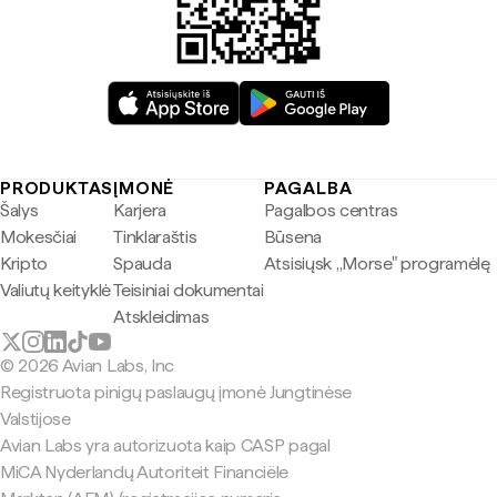
PRODUKTAS
ĮMONĖ
PAGALBA
Šalys
Karjera
Pagalbos centras
Mokesčiai
Tinklaraštis
Būsena
Kripto
Spauda
Atsisiųsk „Morse" programėlę
Valiutų keityklė
Teisiniai dokumentai
Atskleidimas
© 2026 Avian Labs, Inc
Registruota pinigų paslaugų įmonė Jungtinėse
Valstijose
Avian Labs yra autorizuota kaip CASP pagal
MiCA Nyderlandų Autoriteit Financiële