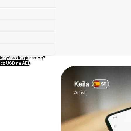
iczyć w drugą stronę?
icz USD na AED