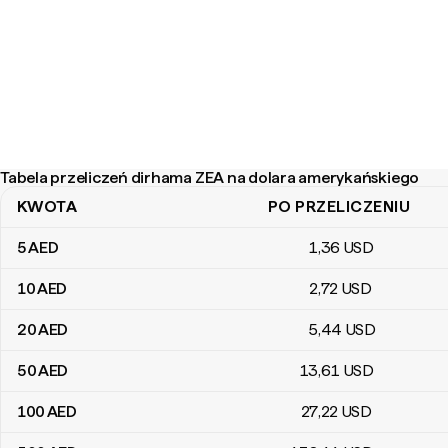
Tabela przeliczeń dirhama ZEA na dolara amerykańskiego
KWOTA
PO PRZELICZENIU
Tabela przeliczeń dirhama ZEA na dolara amerykańskiego
5
AED
1
,36
USD
10
AED
2
,72
USD
20
AED
5
,44
USD
50
AED
13
,61
USD
100
AED
27
,22
USD