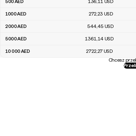
500
AED
136
,11
USD
1000
AED
272
,23
USD
2000
AED
544
,45
USD
5000
AED
1361
,14
USD
10 000
AED
2722
,27
USD
Chcesz przel
Przel