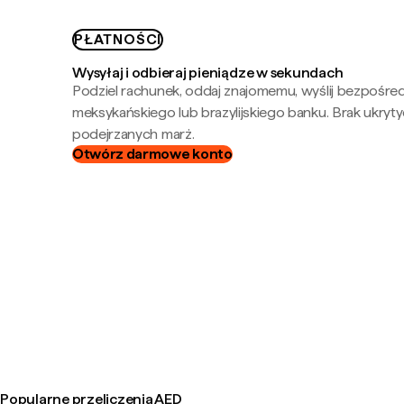
PŁATNOŚCI
Wysyłaj i odbieraj pieniądze w sekundach
Podziel rachunek, oddaj znajomemu, wyślij bezpośre
meksykańskiego lub brazylijskiego banku. Brak ukryty
podejrzanych marż.
Otwórz darmowe konto
Popularne przeliczenia AED