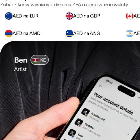
Zobacz kursy wymiany z dirhama ZEA na inne ważne waluty.
AED na EUR
AED na GBP
AE
AED na AMD
AED na ANG
AE