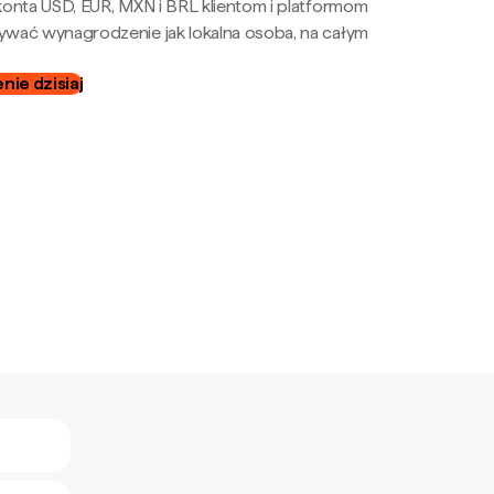
onta USD, EUR, MXN i BRL klientom i platformom
wać wynagrodzenie jak lokalna osoba, na całym
ie dzisiaj