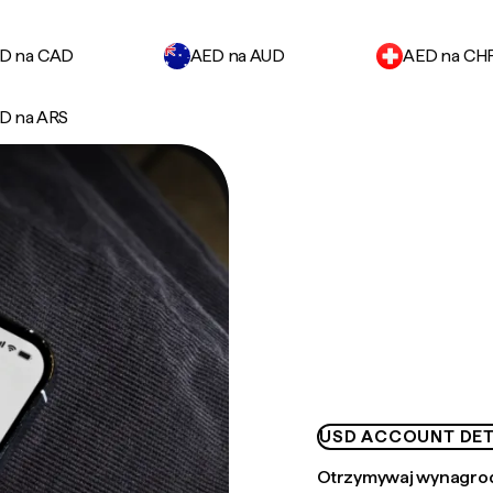
D na CAD
AED na AUD
AED na CH
D na ARS
USD ACCOUNT DET
Otrzymywaj wynagrod