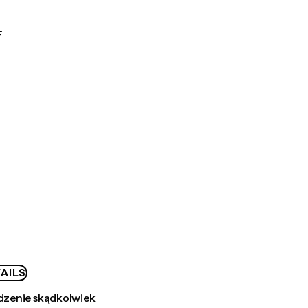
F
AILS
zenie skądkolwiek