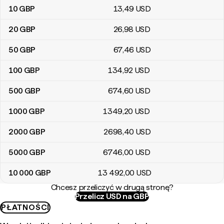
10
GBP
13
,49
USD
20
GBP
26
,98
USD
50
GBP
67
,46
USD
100
GBP
134
,92
USD
500
GBP
674
,60
USD
1000
GBP
1349
,20
USD
2000
GBP
2698
,40
USD
5000
GBP
6746
,00
USD
10 000
GBP
13 492
,00
USD
Chcesz przeliczyć w drugą stronę?
Przelicz USD na GBP
PŁATNOŚCI