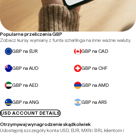
Popularne przeliczenia GBP
Zobacz kursy wymiany z funta szterlinga na inne ważne waluty.
GBP na EUR
GBP na CAD
GBP na AUD
GBP na CHF
GBP na AED
GBP na AMD
GBP na ANG
GBP na ARS
USD ACCOUNT DETAILS
Otrzymywaj wynagrodzenie skądkolwiek
Udostępnij szczegóły konta USD, EUR, MXN i BRL klientom i