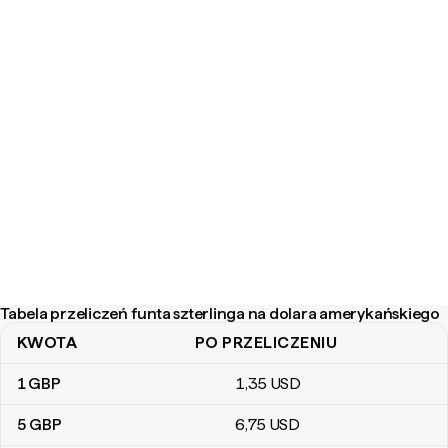
Tabela przeliczeń funta szterlinga na dolara amerykańskiego
KWOTA
PO PRZELICZENIU
Tabela przeliczeń funta szterlinga na dolara amerykańskiego
1
GBP
1
,35
USD
5
GBP
6
,75
USD