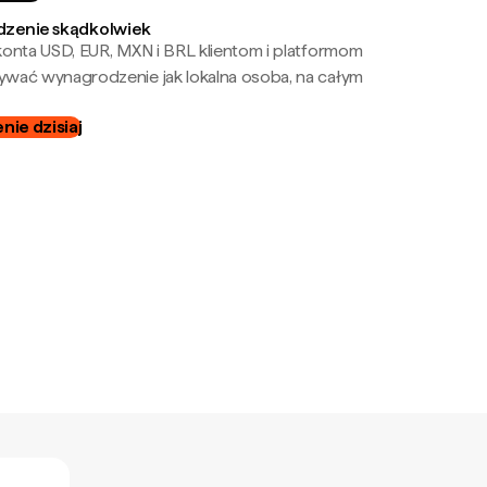
zenie skądkolwiek
onta USD, EUR, MXN i BRL klientom i platformom
wać wynagrodzenie jak lokalna osoba, na całym
ie dzisiaj