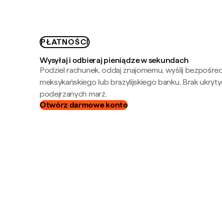
PŁATNOŚCI
Wysyłaj i odbieraj pieniądze w sekundach
Podziel rachunek, oddaj znajomemu, wyślij bezpośre
meksykańskiego lub brazylijskiego banku. Brak ukryty
podejrzanych marż.
Otwórz darmowe konto