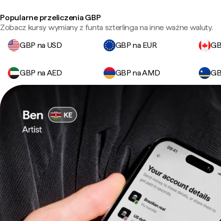
Popularne przeliczenia GBP
Zobacz kursy wymiany z funta szterlinga na inne ważne waluty.
GBP na USD
GBP na EUR
GB
GBP na AED
GBP na AMD
GB