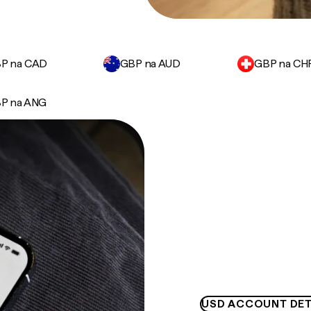
P na CAD
GBP na AUD
GBP na CH
P na ANG
USD ACCOUNT DET