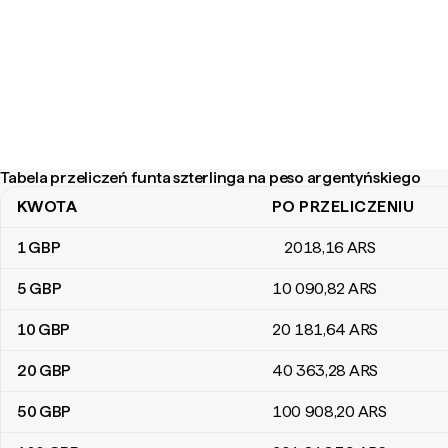
Tabela przeliczeń funta szterlinga na peso argentyńskiego
KWOTA
PO PRZELICZENIU
Tabela przeliczeń funta szterlinga na peso argentyńskiego
1
GBP
2018
,16
ARS
5
GBP
10 090
,82
ARS
10
GBP
20 181
,64
ARS
20
GBP
40 363
,28
ARS
50
GBP
100 908
,20
ARS