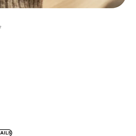
F
AILS