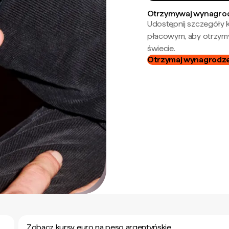
Otrzymywaj wynagrod
Udostępnij szczegóły k
płacowym, aby otrzymy
świecie.
Otrzymaj wynagrodzen
Zobacz kursy euro na peso argentyńskie