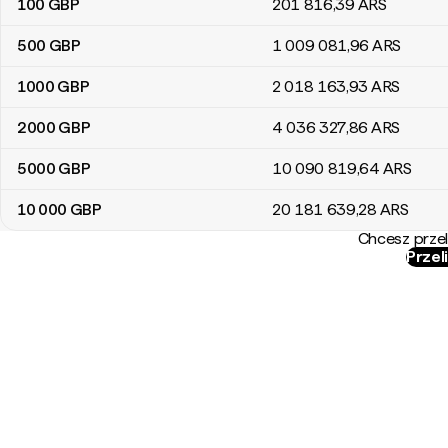
100
GBP
201 816
,39
ARS
500
GBP
1 009 081
,96
ARS
1000
GBP
2 018 163
,93
ARS
2000
GBP
4 036 327
,86
ARS
5000
GBP
10 090 819
,64
ARS
10 000
GBP
20 181 639
,28
ARS
Chcesz przel
Przel