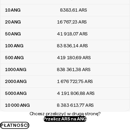
10
ANG
8383
,61
ARS
20
ANG
16 767
,23
ARS
50
ANG
41 918
,07
ARS
100
ANG
83 836
,14
ARS
500
ANG
419 180
,69
ARS
1000
ANG
838 361
,38
ARS
2000
ANG
1 676 722
,75
ARS
5000
ANG
4 191 806
,88
ARS
10 000
ANG
8 383 613
,77
ARS
Chcesz przeliczyć w drugą stronę?
Przelicz ARS na ANG
PŁATNOŚCI