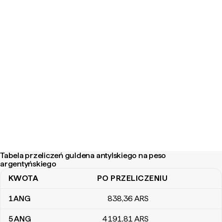
Tabela przeliczeń guldena antylskiego na peso
argentyńskiego
KWOTA
PO PRZELICZENIU
Tabela przeliczeń guldena antylskiego na peso argentyńskiego
1
ANG
838
,36
ARS
5
ANG
4191
,81
ARS