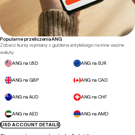
Popularne przeliczenia ANG
Zobacz kursy wymiany z guldena antylskiego na inne ważne
waluty.
ANG na USD
ANG na EUR
ANG na GBP
ANG na CAD
ANG na AUD
ANG na CHF
ANG na AED
ANG na AMD
USD ACCOUNT DETAILS