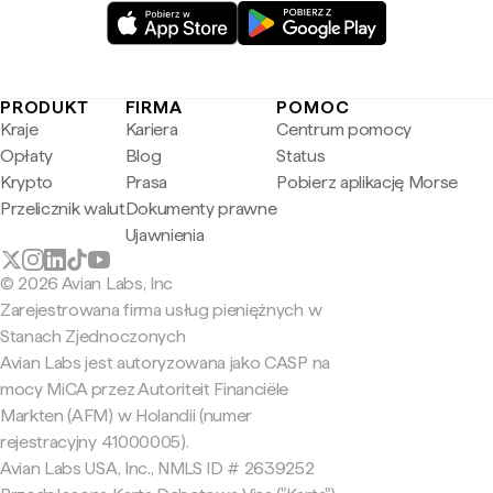
PRODUKT
FIRMA
POMOC
Kraje
Kariera
Centrum pomocy
Opłaty
Blog
Status
Krypto
Prasa
Pobierz aplikację Morse
Przelicznik walut
Dokumenty prawne
Ujawnienia
© 2026 Avian Labs, Inc
Zarejestrowana firma usług pieniężnych w
Stanach Zjednoczonych
Avian Labs jest autoryzowana jako CASP na
mocy MiCA przez Autoriteit Financiële
Markten (AFM) w Holandii (numer
rejestracyjny 41000005).
Avian Labs USA, Inc., NMLS ID # 2639252