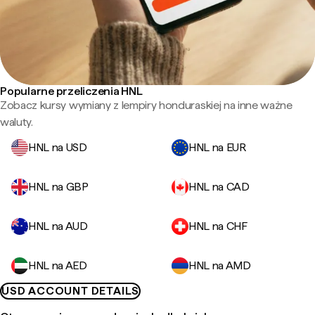
Popularne przeliczenia HNL
Zobacz kursy wymiany z lempiry honduraskiej na inne ważne
waluty.
HNL na USD
HNL na EUR
HNL na GBP
HNL na CAD
HNL na AUD
HNL na CHF
HNL na AED
HNL na AMD
USD ACCOUNT DETAILS