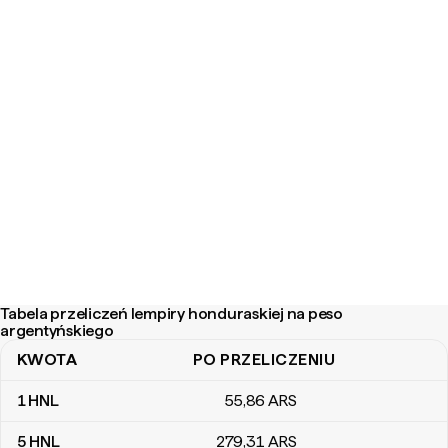
Tabela przeliczeń lempiry honduraskiej na peso
argentyńskiego
KWOTA
PO PRZELICZENIU
Tabela przeliczeń lempiry honduraskiej na peso argentyńskiego
1
HNL
55
,86
ARS
5
HNL
279
,31
ARS