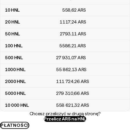
10
HNL
558
,62
ARS
20
HNL
1117
,24
ARS
50
HNL
2793
,11
ARS
100
HNL
5586
,21
ARS
500
HNL
27 931
,07
ARS
1000
HNL
55 862
,13
ARS
2000
HNL
111 724
,26
ARS
5000
HNL
279 310
,66
ARS
10 000
HNL
558 621
,32
ARS
Chcesz przeliczyć w drugą stronę?
Przelicz ARS na HNL
PŁATNOŚCI