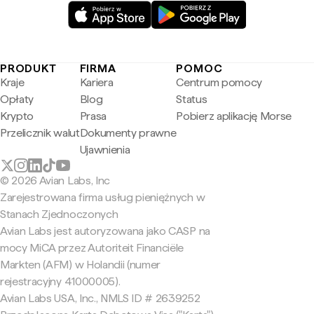
PRODUKT
FIRMA
POMOC
Kraje
Kariera
Centrum pomocy
Opłaty
Blog
Status
Krypto
Prasa
Pobierz aplikację Morse
Przelicznik walut
Dokumenty prawne
Ujawnienia
© 2026 Avian Labs, Inc
Zarejestrowana firma usług pieniężnych w
Stanach Zjednoczonych
Avian Labs jest autoryzowana jako CASP na
mocy MiCA przez Autoriteit Financiële
Markten (AFM) w Holandii (numer
rejestracyjny 41000005).
Avian Labs USA, Inc., NMLS ID # 2639252