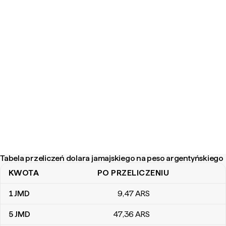
Tabela przeliczeń dolara jamajskiego na peso argentyńskiego
KWOTA
PO PRZELICZENIU
Tabela przeliczeń dolara jamajskiego na peso argentyńskiego
1
JMD
9
,47
ARS
5
JMD
47
,36
ARS