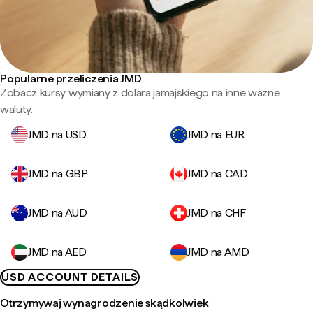
Popularne przeliczenia JMD
Zobacz kursy wymiany z dolara jamajskiego na inne ważne
waluty.
JMD na USD
JMD na EUR
JMD na GBP
JMD na CAD
JMD na AUD
JMD na CHF
JMD na AED
JMD na AMD
USD ACCOUNT DETAILS
Otrzymywaj wynagrodzenie skądkolwiek