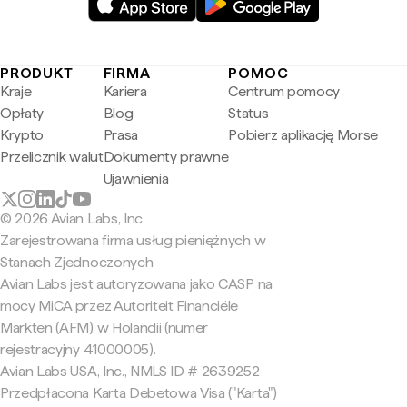
PRODUKT
FIRMA
POMOC
Kraje
Kariera
Centrum pomocy
Opłaty
Blog
Status
Krypto
Prasa
Pobierz aplikację Morse
Przelicznik walut
Dokumenty prawne
Ujawnienia
© 2026 Avian Labs, Inc
Zarejestrowana firma usług pieniężnych w
Stanach Zjednoczonych
Avian Labs jest autoryzowana jako CASP na
mocy MiCA przez Autoriteit Financiële
Markten (AFM) w Holandii (numer
rejestracyjny 41000005).
Avian Labs USA, Inc., NMLS ID # 2639252
Przedpłacona Karta Debetowa Visa ("Karta")