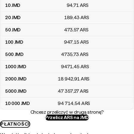
10
JMD
94
,71
ARS
20
JMD
189
,43
ARS
50
JMD
473
,57
ARS
100
JMD
947
,15
ARS
500
JMD
4735
,73
ARS
1000
JMD
9471
,45
ARS
2000
JMD
18 942
,91
ARS
5000
JMD
47 357
,27
ARS
10 000
JMD
94 714
,54
ARS
Chcesz przeliczyć w drugą stronę?
Przelicz ARS na JMD
PŁATNOŚCI