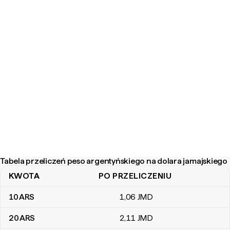
Tabela przeliczeń peso argentyńskiego na dolara jamajskiego
KWOTA
PO PRZELICZENIU
Tabela przeliczeń peso argentyńskiego na dolara jamajskiego
10
ARS
1
,06
JMD
20
ARS
2
,11
JMD