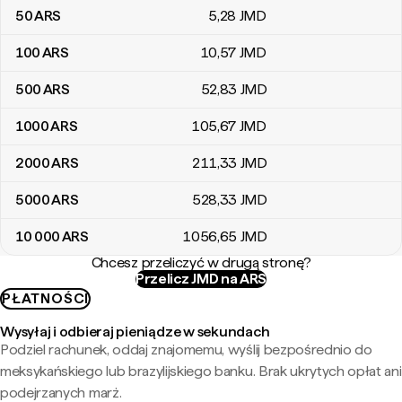
50
ARS
5
,28
JMD
100
ARS
10
,57
JMD
500
ARS
52
,83
JMD
1000
ARS
105
,67
JMD
2000
ARS
211
,33
JMD
5000
ARS
528
,33
JMD
10 000
ARS
1056
,65
JMD
Chcesz przeliczyć w drugą stronę?
Przelicz JMD na ARS
PŁATNOŚCI
Wysyłaj i odbieraj pieniądze w sekundach
Podziel rachunek, oddaj znajomemu, wyślij bezpośrednio do
meksykańskiego lub brazylijskiego banku. Brak ukrytych opłat ani
podejrzanych marż.