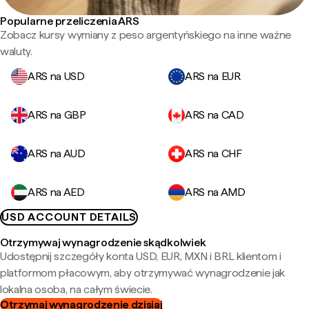
Popularne przeliczenia ARS
Zobacz kursy wymiany z peso argentyńskiego na inne ważne
waluty.
ARS na USD
ARS na EUR
ARS na GBP
ARS na CAD
ARS na AUD
ARS na CHF
ARS na AED
ARS na AMD
USD ACCOUNT DETAILS
Otrzymywaj wynagrodzenie skądkolwiek
Udostępnij szczegóły konta USD, EUR, MXN i BRL klientom i
platformom płacowym, aby otrzymywać wynagrodzenie jak
lokalna osoba, na całym świecie.
Otrzymaj wynagrodzenie dzisiaj