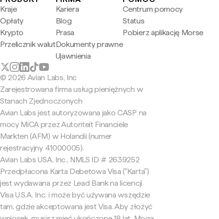
Kraje
Kariera
Centrum pomocy
Opłaty
Blog
Status
Krypto
Prasa
Pobierz aplikację Morse
Przelicznik walut
Dokumenty prawne
Ujawnienia
© 2026 Avian Labs, Inc
Zarejestrowana firma usług pieniężnych w
Stanach Zjednoczonych
Avian Labs jest autoryzowana jako CASP na
mocy MiCA przez Autoriteit Financiële
Markten (AFM) w Holandii (numer
rejestracyjny 41000005).
Avian Labs USA, Inc., NMLS ID # 2639252
Przedpłacona Karta Debetowa Visa ("Karta")
jest wydawana przez Lead Bank na licencji
Visa U.S.A. Inc. i może być używana wszędzie
tam, gdzie akceptowana jest Visa. Aby złożyć
wniosek, musisz mieć ukończone 18 lat. Mogą