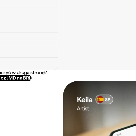
iczyć w drugą stronę?
icz JMD na BRL