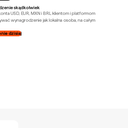
zenie skądkolwiek
onta USD, EUR, MXN i BRL klientom i platformom
wać wynagrodzenie jak lokalna osoba, na całym
ie dzisiaj