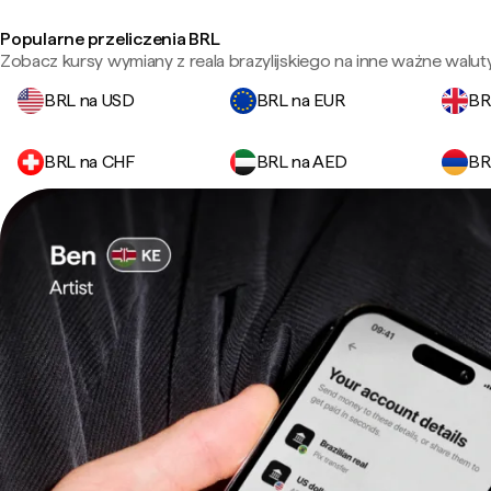
Popularne przeliczenia BRL
Zobacz kursy wymiany z reala brazylijskiego na inne ważne waluty
BRL na USD
BRL na EUR
BR
BRL na CHF
BRL na AED
BR