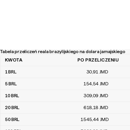
Tabela przeliczeń reala brazylijskiego na dolara jamajskiego
KWOTA
PO PRZELICZENIU
Tabela przeliczeń reala brazylijskiego na dolara jamajskiego
1
BRL
30
,91
JMD
5
BRL
154
,54
JMD
10
BRL
309
,09
JMD
20
BRL
618
,18
JMD
50
BRL
1545
,44
JMD