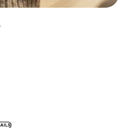
D
AILS