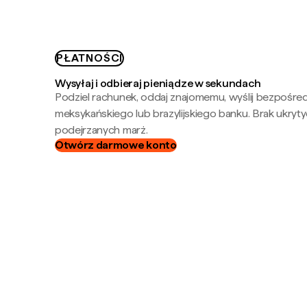
PŁATNOŚCI
Wysyłaj i odbieraj pieniądze w sekundach
Podziel rachunek, oddaj znajomemu, wyślij bezpośre
meksykańskiego lub brazylijskiego banku. Brak ukryty
podejrzanych marż.
Otwórz darmowe konto