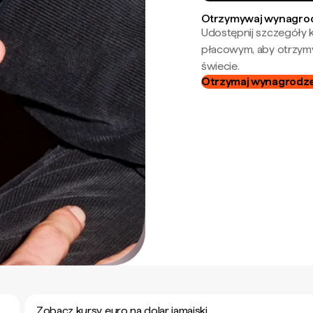
Otrzymywaj wynagrod
Udostępnij szczegóły k
płacowym, aby otrzymy
świecie.
Otrzymaj wynagrodzen
Zobacz kursy euro na dolar jamajski