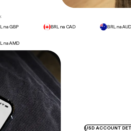
.
L na GBP
BRL na CAD
BRL na AU
L na AMD
USD ACCOUNT DET