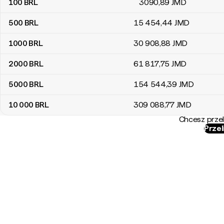
100
BRL
3090
,89
JMD
500
BRL
15 454
,44
JMD
1000
BRL
30 908
,88
JMD
2000
BRL
61 817
,75
JMD
5000
BRL
154 544
,39
JMD
10 000
BRL
309 088
,77
JMD
Chcesz przel
Przel