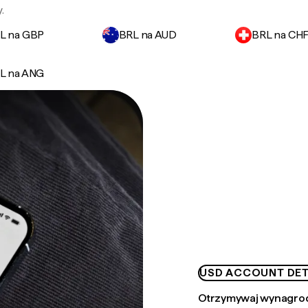
.
L na GBP
BRL na AUD
BRL na CH
L na ANG
USD ACCOUNT DET
Otrzymywaj wynagrod