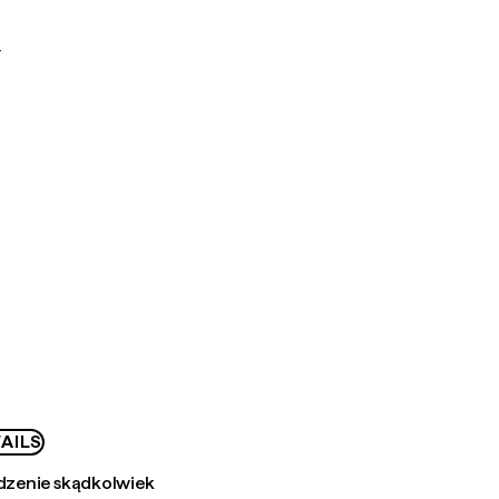
F
AILS
zenie skądkolwiek