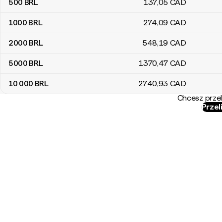
500
BRL
137
,05
CAD
1000
BRL
274
,09
CAD
2000
BRL
548
,19
CAD
5000
BRL
1370
,47
CAD
10 000
BRL
2740
,93
CAD
Chcesz przel
Przel