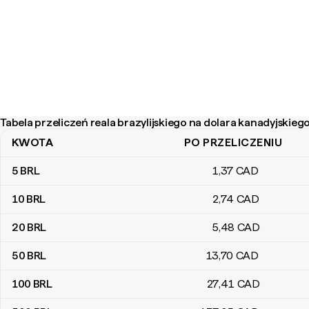
Tabela przeliczeń reala brazylijskiego na dolara kanadyjskieg
KWOTA
PO PRZELICZENIU
Tabela przeliczeń reala brazylijskiego na dolara kanadyjskiego
5
BRL
1
,37
CAD
10
BRL
2
,74
CAD
20
BRL
5
,48
CAD
50
BRL
13
,70
CAD
100
BRL
27
,41
CAD