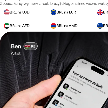
Zobacz kursy wymiany z reala brazylijskiego na inne ważne waluty
BRL na USD
BRL na EUR
BR
BRL na AED
BRL na AMD
BR