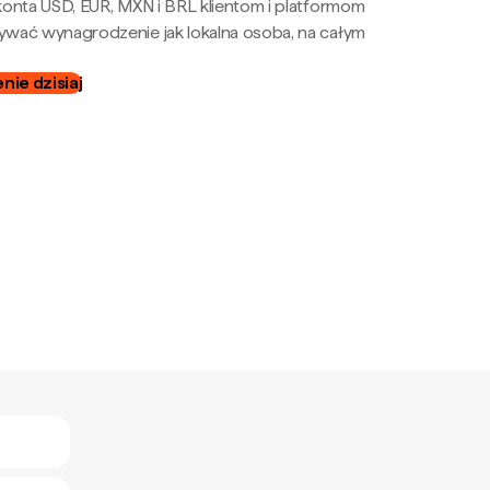
onta USD, EUR, MXN i BRL klientom i platformom
wać wynagrodzenie jak lokalna osoba, na całym
ie dzisiaj