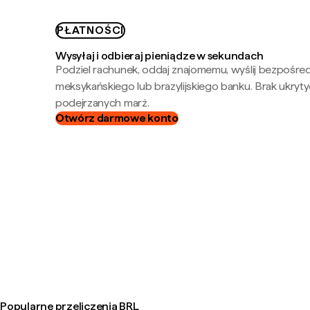
PŁATNOŚCI
Wysyłaj i odbieraj pieniądze w sekundach
Podziel rachunek, oddaj znajomemu, wyślij bezpośre
meksykańskiego lub brazylijskiego banku. Brak ukryty
podejrzanych marż.
Otwórz darmowe konto
Popularne przeliczenia BRL