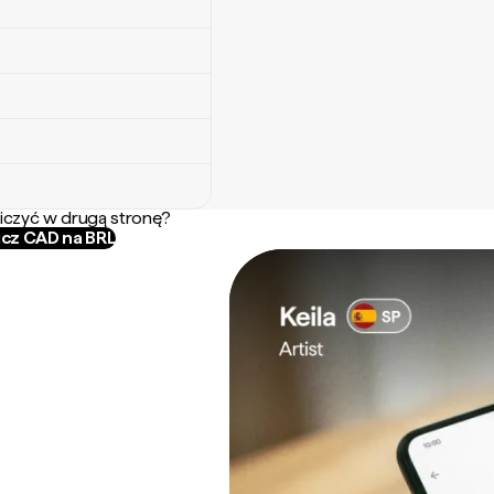
iczyć w drugą stronę?
icz CAD na BRL