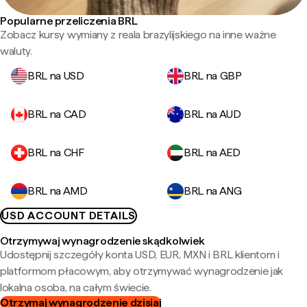
Popularne przeliczenia BRL
Zobacz kursy wymiany z reala brazylijskiego na inne ważne
waluty.
BRL na USD
BRL na GBP
BRL na CAD
BRL na AUD
BRL na CHF
BRL na AED
BRL na AMD
BRL na ANG
USD ACCOUNT DETAILS
Otrzymywaj wynagrodzenie skądkolwiek
Udostępnij szczegóły konta USD, EUR, MXN i BRL klientom i
platformom płacowym, aby otrzymywać wynagrodzenie jak
lokalna osoba, na całym świecie.
Otrzymaj wynagrodzenie dzisiaj