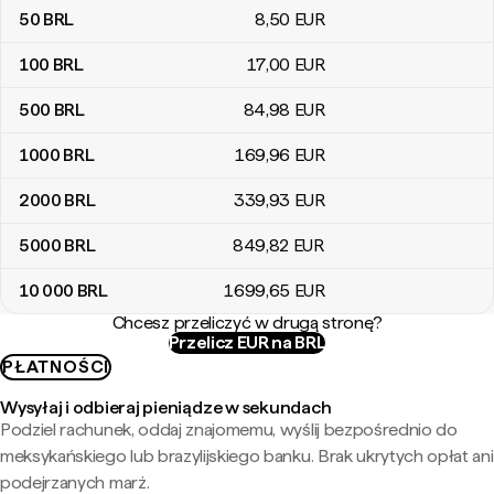
50
BRL
8
,50
EUR
100
BRL
17
,00
EUR
500
BRL
84
,98
EUR
1000
BRL
169
,96
EUR
2000
BRL
339
,93
EUR
5000
BRL
849
,82
EUR
10 000
BRL
1699
,65
EUR
Chcesz przeliczyć w drugą stronę?
Przelicz EUR na BRL
PŁATNOŚCI
Wysyłaj i odbieraj pieniądze w sekundach
Podziel rachunek, oddaj znajomemu, wyślij bezpośrednio do
meksykańskiego lub brazylijskiego banku. Brak ukrytych opłat ani
podejrzanych marż.