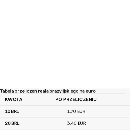
Tabela przeliczeń reala brazylijskiego na euro
KWOTA
PO PRZELICZENIU
Tabela przeliczeń reala brazylijskiego na euro
10
BRL
1
,70
EUR
20
BRL
3
,40
EUR