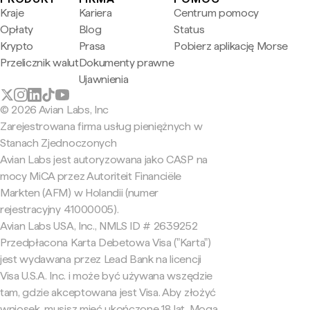
Kraje
Kariera
Centrum pomocy
Opłaty
Blog
Status
Krypto
Prasa
Pobierz aplikację Morse
Przelicznik walut
Dokumenty prawne
Ujawnienia
© 2026 Avian Labs, Inc
Zarejestrowana firma usług pieniężnych w
Stanach Zjednoczonych
Avian Labs jest autoryzowana jako CASP na
mocy MiCA przez Autoriteit Financiële
Markten (AFM) w Holandii (numer
rejestracyjny 41000005).
Avian Labs USA, Inc., NMLS ID # 2639252
Przedpłacona Karta Debetowa Visa ("Karta")
jest wydawana przez Lead Bank na licencji
Visa U.S.A. Inc. i może być używana wszędzie
tam, gdzie akceptowana jest Visa. Aby złożyć
wniosek, musisz mieć ukończone 18 lat. Mogą