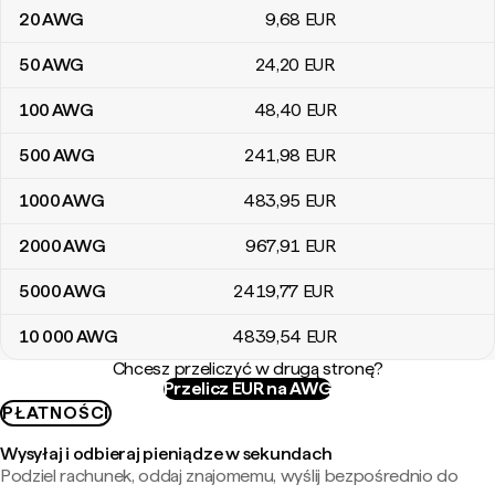
20
AWG
9
,68
EUR
50
AWG
24
,20
EUR
100
AWG
48
,40
EUR
500
AWG
241
,98
EUR
1000
AWG
483
,95
EUR
2000
AWG
967
,91
EUR
5000
AWG
2419
,77
EUR
10 000
AWG
4839
,54
EUR
Chcesz przeliczyć w drugą stronę?
Przelicz EUR na AWG
PŁATNOŚCI
Wysyłaj i odbieraj pieniądze w sekundach
Podziel rachunek, oddaj znajomemu, wyślij bezpośrednio do