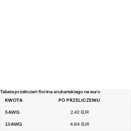
Tabela przeliczeń florina arubańskiego na euro
KWOTA
PO PRZELICZENIU
Tabela przeliczeń florina arubańskiego na euro
5
AWG
2
,42
EUR
10
AWG
4
,84
EUR