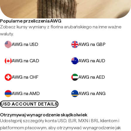
Popularne przeliczenia AWG
Zobacz kursy wymiany z florina arubańskiego na inne ważne
waluty.
AWG na USD
AWG na GBP
AWG na CAD
AWG na AUD
AWG na CHF
AWG na AED
AWG na AMD
AWG na ANG
USD ACCOUNT DETAILS
Otrzymywaj wynagrodzenie skądkolwiek
Udostępnij szczegóły konta USD, EUR, MXN i BRL klientom i
platformom płacowym, aby otrzymywać wynagrodzenie jak