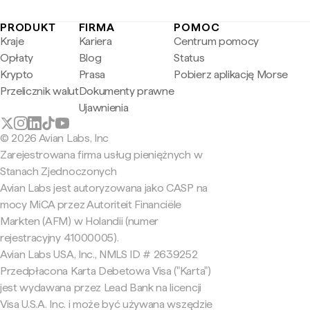
PRODUKT
FIRMA
POMOC
Kraje
Kariera
Centrum pomocy
Opłaty
Blog
Status
Krypto
Prasa
Pobierz aplikację Morse
Przelicznik walut
Dokumenty prawne
Ujawnienia
© 2026 Avian Labs, Inc
Zarejestrowana firma usług pieniężnych w
Stanach Zjednoczonych
Avian Labs jest autoryzowana jako CASP na
mocy MiCA przez Autoriteit Financiële
Markten (AFM) w Holandii (numer
rejestracyjny 41000005).
Avian Labs USA, Inc., NMLS ID # 2639252
Przedpłacona Karta Debetowa Visa ("Karta")
jest wydawana przez Lead Bank na licencji
Visa U.S.A. Inc. i może być używana wszędzie