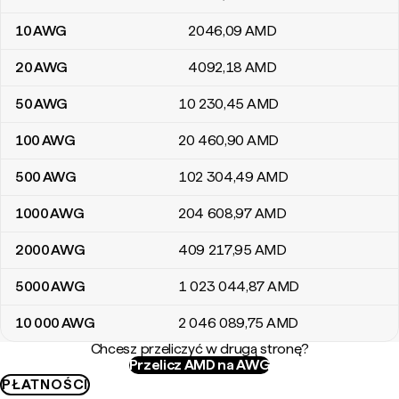
10
AWG
2046
,09
AMD
20
AWG
4092
,18
AMD
50
AWG
10 230
,45
AMD
100
AWG
20 460
,90
AMD
500
AWG
102 304
,49
AMD
1000
AWG
204 608
,97
AMD
2000
AWG
409 217
,95
AMD
5000
AWG
1 023 044
,87
AMD
10 000
AWG
2 046 089
,75
AMD
Chcesz przeliczyć w drugą stronę?
Przelicz AMD na AWG
PŁATNOŚCI