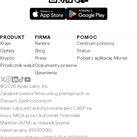
PRODUKT
FIRMA
POMOC
Kraje
Kariera
Centrum pomocy
Opłaty
Blog
Status
Krypto
Prasa
Pobierz aplikację Morse
Przelicznik walut
Dokumenty prawne
Ujawnienia
© 2026 Avian Labs, Inc
Zarejestrowana firma usług pieniężnych w
Stanach Zjednoczonych
Avian Labs jest autoryzowana jako CASP na
mocy MiCA przez Autoriteit Financiële
Markten (AFM) w Holandii (numer
rejestracyjny 41000005).