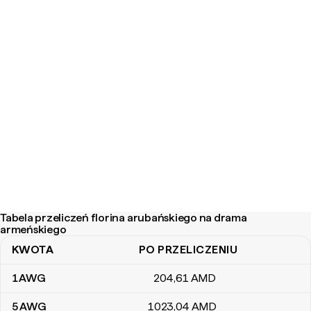
Tabela przeliczeń florina arubańskiego na drama
armeńskiego
KWOTA
PO PRZELICZENIU
Tabela przeliczeń florina arubańskiego na drama armeńskiego
1
AWG
204
,61
AMD
5
AWG
1023
,04
AMD