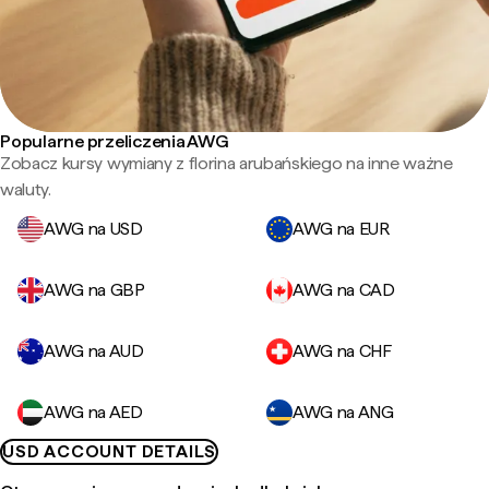
Popularne przeliczenia AWG
Zobacz kursy wymiany z florina arubańskiego na inne ważne
waluty.
AWG na USD
AWG na EUR
AWG na GBP
AWG na CAD
AWG na AUD
AWG na CHF
AWG na AED
AWG na ANG
USD ACCOUNT DETAILS