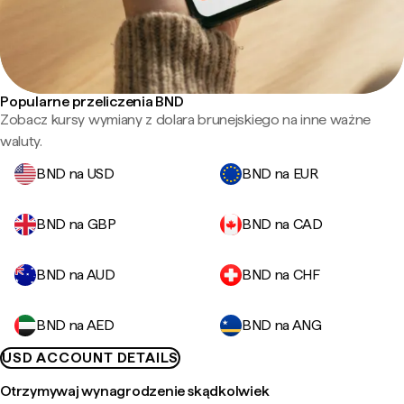
Popularne przeliczenia BND
Zobacz kursy wymiany z dolara brunejskiego na inne ważne
waluty.
BND na USD
BND na EUR
BND na GBP
BND na CAD
BND na AUD
BND na CHF
BND na AED
BND na ANG
USD ACCOUNT DETAILS
Otrzymywaj wynagrodzenie skądkolwiek