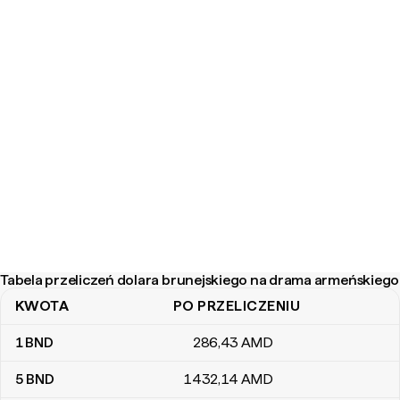
Tabela przeliczeń dolara brunejskiego na drama armeńskiego
KWOTA
PO PRZELICZENIU
Tabela przeliczeń dolara brunejskiego na drama armeńskiego
1
BND
286
,43
AMD
5
BND
1432
,14
AMD