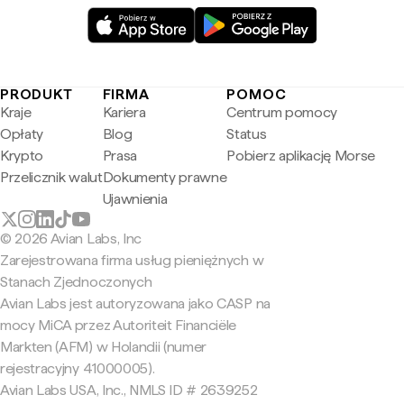
PRODUKT
FIRMA
POMOC
Kraje
Kariera
Centrum pomocy
Opłaty
Blog
Status
Krypto
Prasa
Pobierz aplikację Morse
Przelicznik walut
Dokumenty prawne
Ujawnienia
© 2026 Avian Labs, Inc
Zarejestrowana firma usług pieniężnych w
Stanach Zjednoczonych
Avian Labs jest autoryzowana jako CASP na
mocy MiCA przez Autoriteit Financiële
Markten (AFM) w Holandii (numer
rejestracyjny 41000005).
Avian Labs USA, Inc., NMLS ID # 2639252