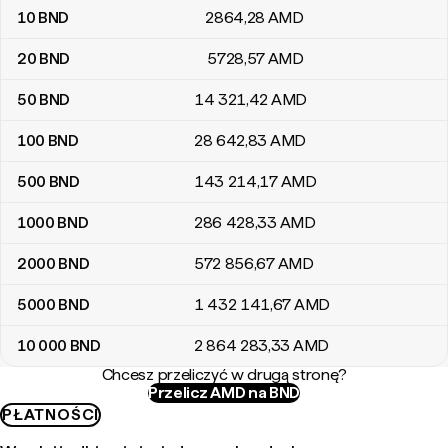
10
BND
2864
,28
AMD
20
BND
5728
,57
AMD
50
BND
14 321
,42
AMD
100
BND
28 642
,83
AMD
500
BND
143 214
,17
AMD
1000
BND
286 428
,33
AMD
2000
BND
572 856
,67
AMD
5000
BND
1 432 141
,67
AMD
10 000
BND
2 864 283
,33
AMD
Chcesz przeliczyć w drugą stronę?
Przelicz AMD na BND
PŁATNOŚCI