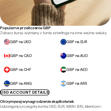
Popularne przeliczenia GBP
Zobacz kursy wymiany z funta szterlinga na inne ważne waluty.
GBP na USD
GBP na EUR
GBP na CAD
GBP na AUD
GBP na CHF
GBP na AED
GBP na ANG
GBP na ARS
USD ACCOUNT DETAILS
Otrzymywaj wynagrodzenie skądkolwiek
Udostępnij szczegóły konta USD, EUR, MXN i BRL klientom i