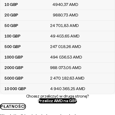
10
GBP
4940
,37
AMD
20
GBP
9880
,73
AMD
50
GBP
24 701
,83
AMD
100
GBP
49 403
,65
AMD
500
GBP
247 018
,26
AMD
1000
GBP
494 036
,53
AMD
2000
GBP
988 073
,05
AMD
5000
GBP
2 470 182
,63
AMD
10 000
GBP
4 940 365
,25
AMD
Chcesz przeliczyć w drugą stronę?
Przelicz AMD na GBP
PŁATNOŚCI