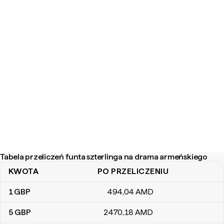
Tabela przeliczeń funta szterlinga na drama armeńskiego
KWOTA
PO PRZELICZENIU
Tabela przeliczeń funta szterlinga na drama armeńskiego
1
GBP
494
,04
AMD
5
GBP
2470
,18
AMD