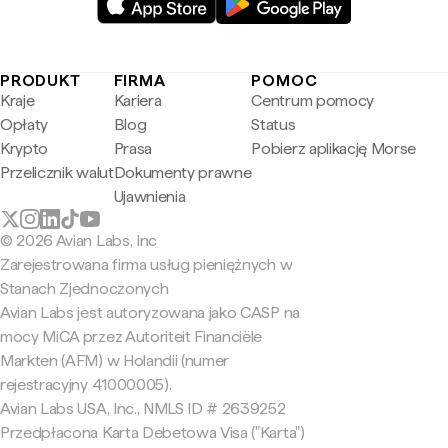
PRODUKT
FIRMA
POMOC
Kraje
Kariera
Centrum pomocy
Opłaty
Blog
Status
Krypto
Prasa
Pobierz aplikację Morse
Przelicznik walut
Dokumenty prawne
Ujawnienia
© 2026 Avian Labs, Inc
Zarejestrowana firma usług pieniężnych w
Stanach Zjednoczonych
Avian Labs jest autoryzowana jako CASP na
mocy MiCA przez Autoriteit Financiële
Markten (AFM) w Holandii (numer
rejestracyjny 41000005).
Avian Labs USA, Inc., NMLS ID # 2639252
Przedpłacona Karta Debetowa Visa ("Karta")