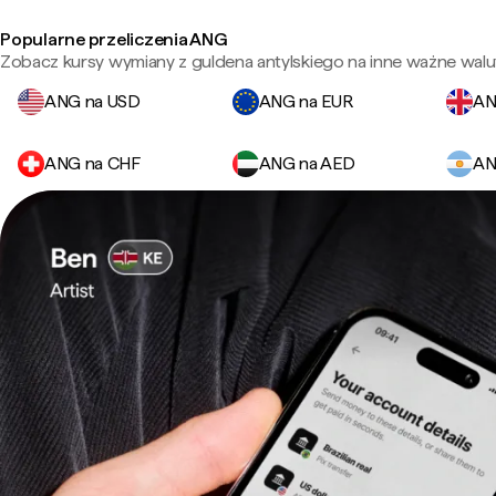
Popularne przeliczenia ANG
Zobacz kursy wymiany z guldena antylskiego na inne ważne walu
ANG na USD
ANG na EUR
AN
ANG na CHF
ANG na AED
AN