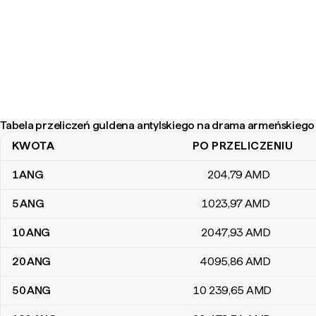
Tabela przeliczeń guldena antylskiego na drama armeńskiego
KWOTA
PO PRZELICZENIU
Tabela przeliczeń guldena antylskiego na drama armeńskiego
1
ANG
204
,79
AMD
5
ANG
1023
,97
AMD
10
ANG
2047
,93
AMD
20
ANG
4095
,86
AMD
50
ANG
10 239
,65
AMD