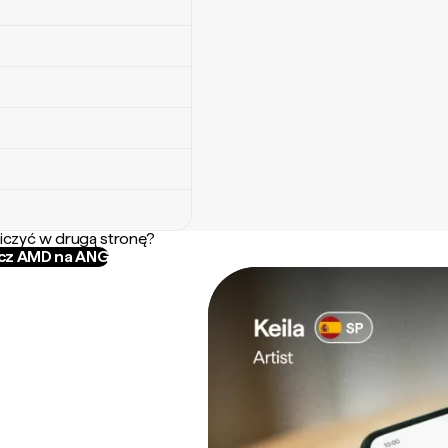
iczyć w drugą stronę?
icz AMD na ANG