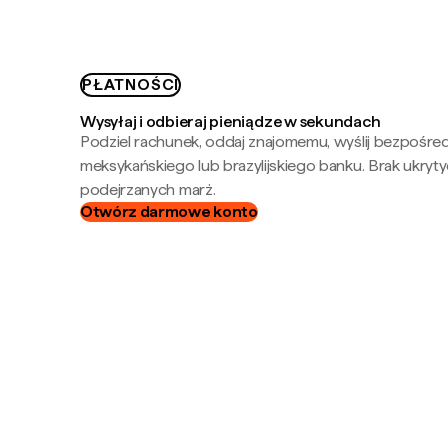
PŁATNOŚCI
Wysyłaj i odbieraj pieniądze w sekundach
Podziel rachunek, oddaj znajomemu, wyślij bezpośre
meksykańskiego lub brazylijskiego banku. Brak ukryty
podejrzanych marż.
Otwórz darmowe konto