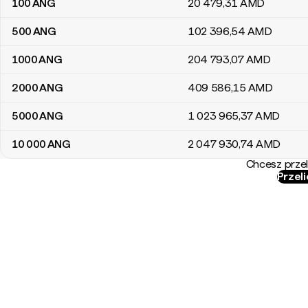
100
ANG
20 479
,31
AMD
500
ANG
102 396
,54
AMD
1000
ANG
204 793
,07
AMD
2000
ANG
409 586
,15
AMD
5000
ANG
1 023 965
,37
AMD
10 000
ANG
2 047 930
,74
AMD
Chcesz przel
Przel