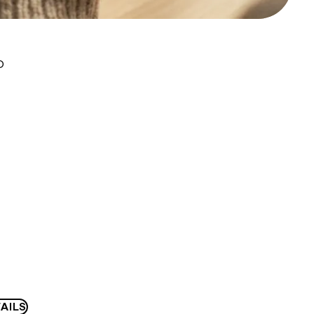
D
AILS