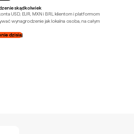
zenie skądkolwiek
onta USD, EUR, MXN i BRL klientom i platformom
wać wynagrodzenie jak lokalna osoba, na całym
ie dzisiaj