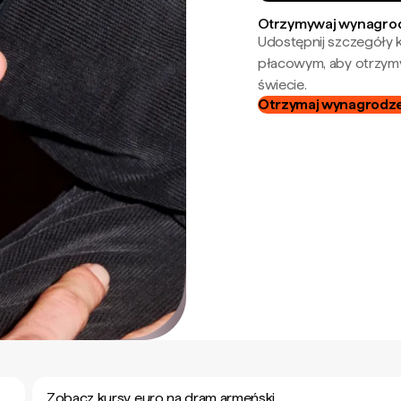
Otrzymywaj wynagrod
Udostępnij szczegóły k
płacowym, aby otrzymy
świecie.
Otrzymaj wynagrodzen
Zobacz kursy euro na dram armeński