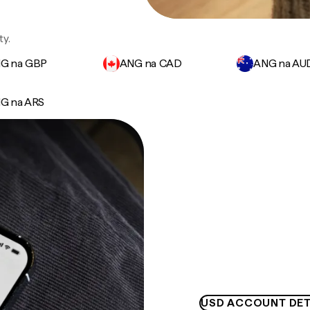
ty.
G na GBP
ANG na CAD
ANG na AU
G na ARS
USD ACCOUNT DET