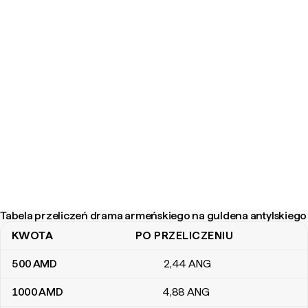
Tabela przeliczeń drama armeńskiego na guldena antylskiego
KWOTA
PO PRZELICZENIU
Tabela przeliczeń drama armeńskiego na guldena antylskiego
500
AMD
2
,44
ANG
1000
AMD
4
,88
ANG