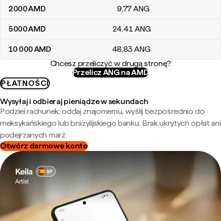
2000
AMD
9
,77
ANG
5000
AMD
24
,41
ANG
10 000
AMD
48
,83
ANG
Chcesz przeliczyć w drugą stronę?
Przelicz ANG na AMD
PŁATNOŚCI
Wysyłaj i odbieraj pieniądze w sekundach
Podziel rachunek, oddaj znajomemu, wyślij bezpośrednio do
meksykańskiego lub brazylijskiego banku. Brak ukrytych opłat ani
podejrzanych marż.
Otwórz darmowe konto