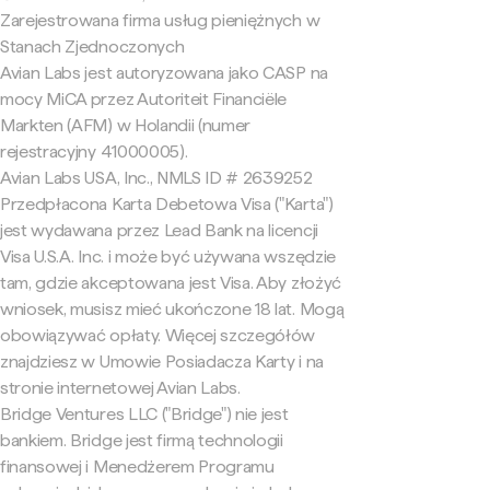
Zarejestrowana firma usług pieniężnych w
Stanach Zjednoczonych
Avian Labs jest autoryzowana jako CASP na
mocy MiCA przez Autoriteit Financiële
Markten (AFM) w Holandii (numer
rejestracyjny 41000005).
Avian Labs USA, Inc., NMLS ID # 2639252
Przedpłacona Karta Debetowa Visa ("Karta")
jest wydawana przez Lead Bank na licencji
Visa U.S.A. Inc. i może być używana wszędzie
tam, gdzie akceptowana jest Visa. Aby złożyć
wniosek, musisz mieć ukończone 18 lat. Mogą
obowiązywać opłaty. Więcej szczegółów
znajdziesz w Umowie Posiadacza Karty i na
stronie internetowej Avian Labs.
Bridge Ventures LLC ("Bridge") nie jest
bankiem. Bridge jest firmą technologii
finansowej i Menedżerem Programu