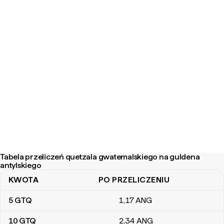
Tabela przeliczeń quetzala gwatemalskiego na guldena
antylskiego
KWOTA
PO PRZELICZENIU
Tabela przeliczeń quetzala gwatemalskiego na guldena antylskie
5
GTQ
1
,17
ANG
10
GTQ
2
,34
ANG