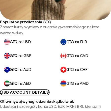
Popularne przeliczenia GTQ
Zobacz kursy wymiany z quetzala gwatemalskiego na inne
ważne waluty.
GTQ na USD
GTQ na EUR
GTQ na GBP
GTQ na CAD
GTQ na AUD
GTQ na CHF
GTQ na AED
GTQ na AMD
USD ACCOUNT DETAILS
Otrzymywaj wynagrodzenie skądkolwiek
Udostępnij szczegóły konta USD, EUR, MXN i BRL klientom i