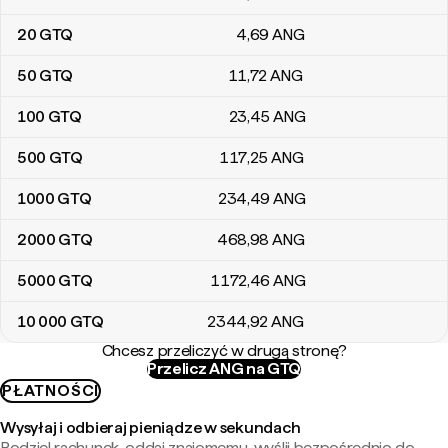
20
GTQ
4
,69
ANG
50
GTQ
11
,72
ANG
100
GTQ
23
,45
ANG
500
GTQ
117
,25
ANG
1000
GTQ
234
,49
ANG
2000
GTQ
468
,98
ANG
5000
GTQ
1172
,46
ANG
10 000
GTQ
2344
,92
ANG
Chcesz przeliczyć w drugą stronę?
Przelicz ANG na GTQ
PŁATNOŚCI
Wysyłaj i odbieraj pieniądze w sekundach
Podziel rachunek, oddaj znajomemu, wyślij bezpośrednio do