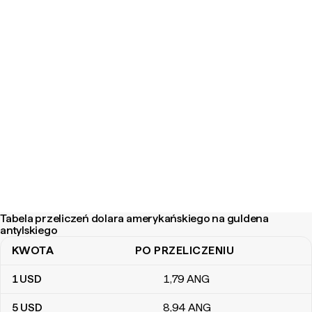
Tabela przeliczeń dolara amerykańskiego na guldena
antylskiego
KWOTA
PO PRZELICZENIU
Tabela przeliczeń dolara amerykańskiego na guldena antylskiego
1
USD
1
,79
ANG
5
USD
8
,94
ANG