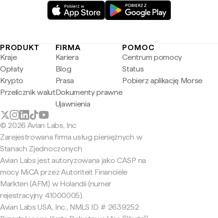
PRODUKT
FIRMA
POMOC
Kraje
Kariera
Centrum pomocy
Opłaty
Blog
Status
Krypto
Prasa
Pobierz aplikację Morse
Przelicznik walut
Dokumenty prawne
Ujawnienia
© 2026 Avian Labs, Inc
Zarejestrowana firma usług pieniężnych w
Stanach Zjednoczonych
Avian Labs jest autoryzowana jako CASP na
mocy MiCA przez Autoriteit Financiële
Markten (AFM) w Holandii (numer
rejestracyjny 41000005).
Avian Labs USA, Inc., NMLS ID # 2639252