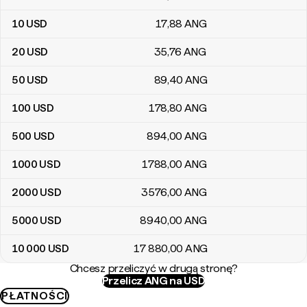
10
USD
17
,88
ANG
20
USD
35
,76
ANG
50
USD
89
,40
ANG
100
USD
178
,80
ANG
500
USD
894
,00
ANG
1000
USD
1788
,00
ANG
2000
USD
3576
,00
ANG
5000
USD
8940
,00
ANG
10 000
USD
17 880
,00
ANG
Chcesz przeliczyć w drugą stronę?
Przelicz ANG na USD
PŁATNOŚCI