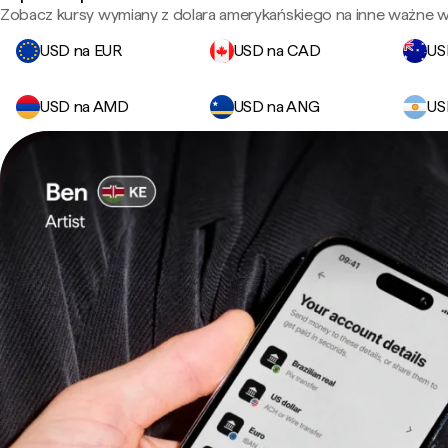
Zobacz kursy wymiany z dolara amerykańskiego na inne ważne wa
USD na EUR
USD na CAD
US
USD na AMD
USD na ANG
US