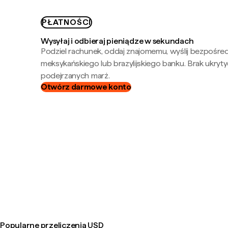
PŁATNOŚCI
Wysyłaj i odbieraj pieniądze w sekundach
Podziel rachunek, oddaj znajomemu, wyślij bezpośre
meksykańskiego lub brazylijskiego banku. Brak ukryty
podejrzanych marż.
Otwórz darmowe konto
Popularne przeliczenia USD