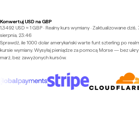
Konwertuj USD na GBP
1,3492 USD ≈ 1 GBP · Realny kurs wymiany
·
Zaktualizowane dziś, 
sierpnia, 23:46
Sprawdź, ile 1000 dolar amerykański warte funt szterling po real
kursie wymiany. Wysyłaj pieniądze za pomocą Morse — bez ukry
marż, bez zawyżonych kursów.