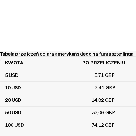
Tabela przeliczeń dolara amerykańskiego na funta szterlinga
KWOTA
PO PRZELICZENIU
Tabela przeliczeń dolara amerykańskiego na funta szterlinga
5
USD
3
,71
GBP
10
USD
7
,41
GBP
20
USD
14
,82
GBP
50
USD
37
,06
GBP
100
USD
74
,12
GBP