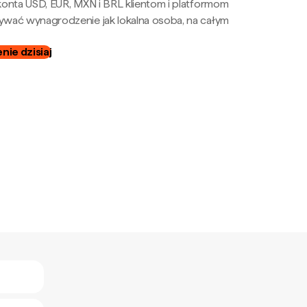
onta USD, EUR, MXN i BRL klientom i platformom
wać wynagrodzenie jak lokalna osoba, na całym
ie dzisiaj