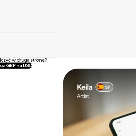
iczyć w drugą stronę?
icz GBP na USD