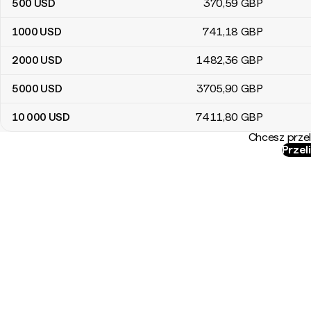
500
USD
370
,59
GBP
1000
USD
741
,18
GBP
2000
USD
1482
,36
GBP
5000
USD
3705
,90
GBP
10 000
USD
7411
,80
GBP
Chcesz przel
Przel