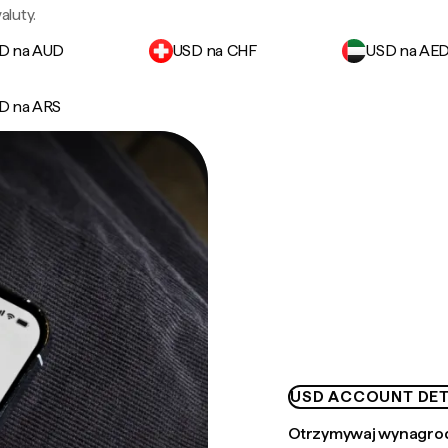
luty.
D na AUD
USD na CHF
USD na AE
D na ARS
USD ACCOUNT DET
Otrzymywaj wynagrod