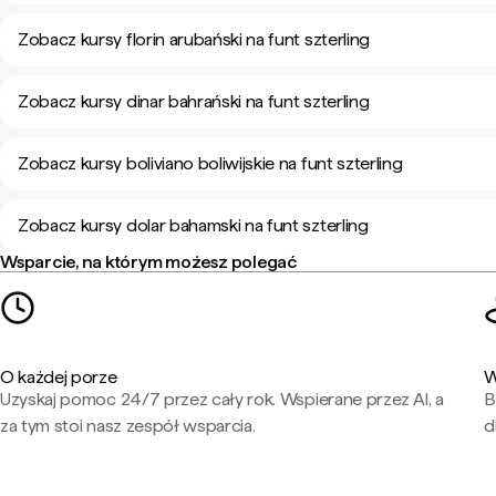
Zobacz kursy florin arubański na funt szterling
Zobacz kursy dinar bahrański na funt szterling
Zobacz kursy boliviano boliwijskie na funt szterling
Zobacz kursy dolar bahamski na funt szterling
Wsparcie, na którym możesz polegać
O każdej porze
W
Uzyskaj pomoc 24/7 przez cały rok. Wspierane przez AI, a
B
za tym stoi nasz zespół wsparcia.
d