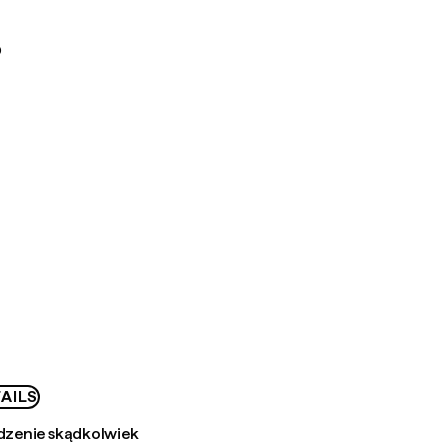
D
AILS
zenie skądkolwiek