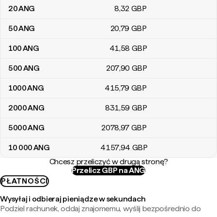
20
ANG
8
,32
GBP
50
ANG
20
,79
GBP
100
ANG
41
,58
GBP
500
ANG
207
,90
GBP
1000
ANG
415
,79
GBP
2000
ANG
831
,59
GBP
5000
ANG
2078
,97
GBP
10 000
ANG
4157
,94
GBP
Chcesz przeliczyć w drugą stronę?
Przelicz GBP na ANG
PŁATNOŚCI
Wysyłaj i odbieraj pieniądze w sekundach
Podziel rachunek, oddaj znajomemu, wyślij bezpośrednio do