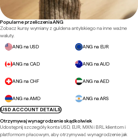
Popularne przeliczenia ANG
Zobacz kursy wymiany z guldena antylskiego na inne ważne
waluty.
ANG na USD
ANG na EUR
ANG na CAD
ANG na AUD
ANG na CHF
ANG na AED
ANG na AMD
ANG na ARS
USD ACCOUNT DETAILS
Otrzymywaj wynagrodzenie skądkolwiek
Udostępnij szczegóły konta USD, EUR, MXN i BRL klientom i
platformom płacowym, aby otrzymywać wynagrodzenie jak