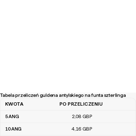
Tabela przeliczeń guldena antylskiego na funta szterlinga
KWOTA
PO PRZELICZENIU
Tabela przeliczeń guldena antylskiego na funta szterlinga
5
ANG
2
,08
GBP
10
ANG
4
,16
GBP