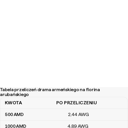
Tabela przeliczeń drama armeńskiego na florina
arubańskiego
KWOTA
PO PRZELICZENIU
Tabela przeliczeń drama armeńskiego na florina arubańskiego
500
AMD
2
,44
AWG
1000
AMD
4
,89
AWG