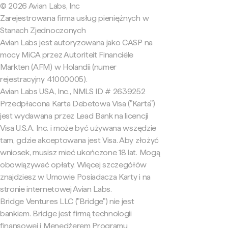
© 2026 Avian Labs, Inc
Zarejestrowana firma usług pieniężnych w
Stanach Zjednoczonych
Avian Labs jest autoryzowana jako CASP na
mocy MiCA przez Autoriteit Financiële
Markten (AFM) w Holandii (numer
rejestracyjny 41000005).
Avian Labs USA, Inc., NMLS ID # 2639252
Przedpłacona Karta Debetowa Visa ("Karta")
jest wydawana przez Lead Bank na licencji
Visa U.S.A. Inc. i może być używana wszędzie
tam, gdzie akceptowana jest Visa. Aby złożyć
wniosek, musisz mieć ukończone 18 lat. Mogą
obowiązywać opłaty. Więcej szczegółów
znajdziesz w Umowie Posiadacza Karty i na
stronie internetowej Avian Labs.
Bridge Ventures LLC ("Bridge") nie jest
bankiem. Bridge jest firmą technologii
finansowej i Menedżerem Programu