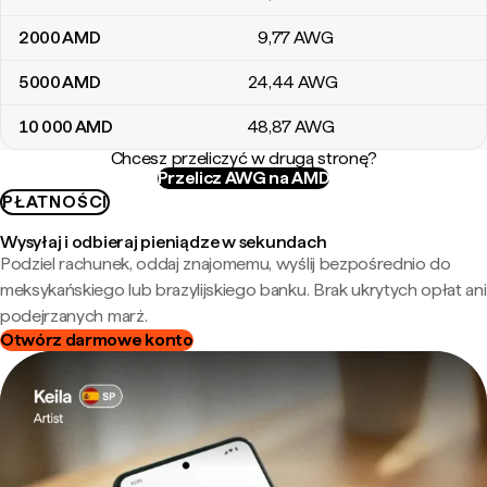
2000
AMD
9
,77
AWG
5000
AMD
24
,44
AWG
10 000
AMD
48
,87
AWG
Chcesz przeliczyć w drugą stronę?
Przelicz AWG na AMD
PŁATNOŚCI
Wysyłaj i odbieraj pieniądze w sekundach
Podziel rachunek, oddaj znajomemu, wyślij bezpośrednio do
meksykańskiego lub brazylijskiego banku. Brak ukrytych opłat ani
podejrzanych marż.
Otwórz darmowe konto