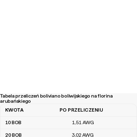
Tabela przeliczeń boliviano boliwijskiego na florina
arubańskiego
KWOTA
PO PRZELICZENIU
Tabela przeliczeń boliviano boliwijskiego na florina arubańskiego
10
BOB
1
,51
AWG
20
BOB
3
,02
AWG