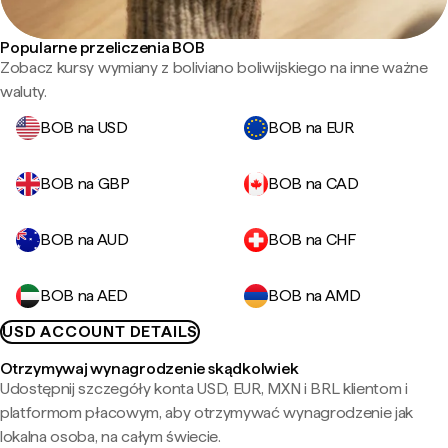
Popularne przeliczenia BOB
Zobacz kursy wymiany z boliviano boliwijskiego na inne ważne
waluty.
BOB na USD
BOB na EUR
BOB na GBP
BOB na CAD
BOB na AUD
BOB na CHF
BOB na AED
BOB na AMD
USD ACCOUNT DETAILS
Otrzymywaj wynagrodzenie skądkolwiek
Udostępnij szczegóły konta USD, EUR, MXN i BRL klientom i
platformom płacowym, aby otrzymywać wynagrodzenie jak
lokalna osoba, na całym świecie.