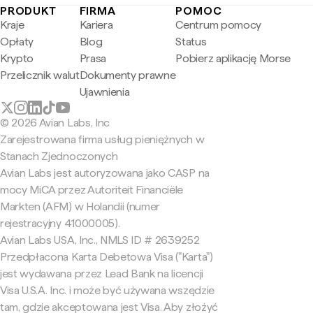
PRODUKT
FIRMA
POMOC
Kraje
Kariera
Centrum pomocy
Opłaty
Blog
Status
Krypto
Prasa
Pobierz aplikację Morse
Przelicznik walut
Dokumenty prawne
Ujawnienia
© 2026 Avian Labs, Inc
Zarejestrowana firma usług pieniężnych w
Stanach Zjednoczonych
Avian Labs jest autoryzowana jako CASP na
mocy MiCA przez Autoriteit Financiële
Markten (AFM) w Holandii (numer
rejestracyjny 41000005).
Avian Labs USA, Inc., NMLS ID # 2639252
Przedpłacona Karta Debetowa Visa ("Karta")
jest wydawana przez Lead Bank na licencji
Visa U.S.A. Inc. i może być używana wszędzie
tam, gdzie akceptowana jest Visa. Aby złożyć