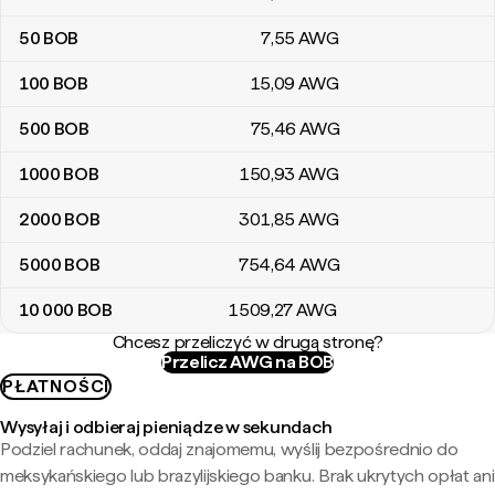
50
BOB
7
,55
AWG
100
BOB
15
,09
AWG
500
BOB
75
,46
AWG
1000
BOB
150
,93
AWG
2000
BOB
301
,85
AWG
5000
BOB
754
,64
AWG
10 000
BOB
1509
,27
AWG
Chcesz przeliczyć w drugą stronę?
Przelicz AWG na BOB
PŁATNOŚCI
Wysyłaj i odbieraj pieniądze w sekundach
Podziel rachunek, oddaj znajomemu, wyślij bezpośrednio do
meksykańskiego lub brazylijskiego banku. Brak ukrytych opłat ani