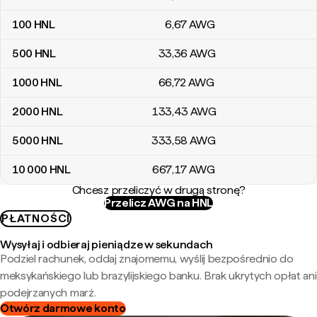
100
HNL
6
,67
AWG
500
HNL
33
,36
AWG
1000
HNL
66
,72
AWG
2000
HNL
133
,43
AWG
5000
HNL
333
,58
AWG
10 000
HNL
667
,17
AWG
Chcesz przeliczyć w drugą stronę?
Przelicz AWG na HNL
PŁATNOŚCI
Wysyłaj i odbieraj pieniądze w sekundach
Podziel rachunek, oddaj znajomemu, wyślij bezpośrednio do
meksykańskiego lub brazylijskiego banku. Brak ukrytych opłat ani
podejrzanych marż.
Otwórz darmowe konto