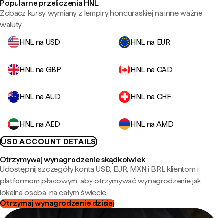
Popularne przeliczenia HNL
Zobacz kursy wymiany z lempiry honduraskiej na inne ważne
waluty.
HNL na USD
HNL na EUR
HNL na GBP
HNL na CAD
HNL na AUD
HNL na CHF
HNL na AED
HNL na AMD
USD ACCOUNT DETAILS
Otrzymywaj wynagrodzenie skądkolwiek
Udostępnij szczegóły konta USD, EUR, MXN i BRL klientom i
platformom płacowym, aby otrzymywać wynagrodzenie jak
lokalna osoba, na całym świecie.
Otrzymaj wynagrodzenie dzisiaj