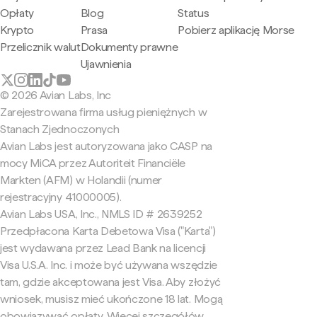
Opłaty
Blog
Status
Krypto
Prasa
Pobierz aplikację Morse
Przelicznik walut
Dokumenty prawne
Ujawnienia
© 2026 Avian Labs, Inc
Zarejestrowana firma usług pieniężnych w
Stanach Zjednoczonych
Avian Labs jest autoryzowana jako CASP na
mocy MiCA przez Autoriteit Financiële
Markten (AFM) w Holandii (numer
rejestracyjny 41000005).
Avian Labs USA, Inc., NMLS ID # 2639252
Przedpłacona Karta Debetowa Visa ("Karta")
jest wydawana przez Lead Bank na licencji
Visa U.S.A. Inc. i może być używana wszędzie
tam, gdzie akceptowana jest Visa. Aby złożyć
wniosek, musisz mieć ukończone 18 lat. Mogą
obowiązywać opłaty. Więcej szczegółów