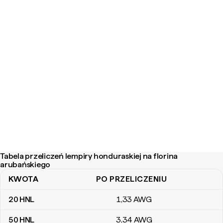
Tabela przeliczeń lempiry honduraskiej na florina
arubańskiego
KWOTA
PO PRZELICZENIU
Tabela przeliczeń lempiry honduraskiej na florina arubańskiego
20
HNL
1
,33
AWG
50
HNL
3
,34
AWG